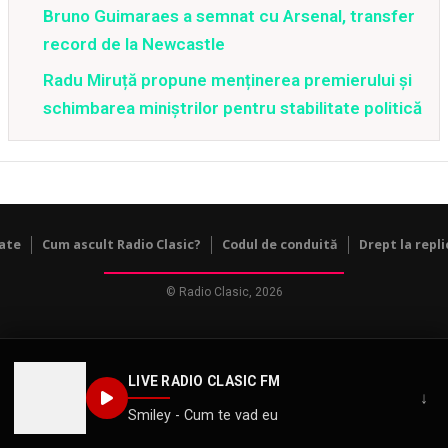
Bruno Guimaraes a semnat cu Arsenal, transfer
record de la Newcastle
Radu Miruță propune menținerea premierului și
schimbarea miniștrilor pentru stabilitate politică
tate
Cum ascult Radio Clasic?
Codul de conduită
Drept la repli
© Radio Clasic, 2026
LIVE RADIO CLASIC FM
↓
Smiley - Cum te vad eu