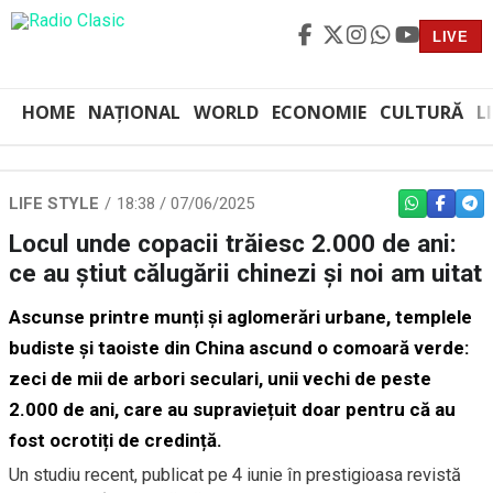
LIVE
HOME
NAȚIONAL
WORLD
ECONOMIE
CULTURĂ
L
LIFE STYLE
18:38 / 07/06/2025
WHATSAPP
FACEBO
TEL
Locul unde copacii trăiesc 2.000 de ani:
ce au știut călugării chinezi și noi am uitat
Ascunse printre munți și aglomerări urbane, templele
budiste și taoiste din China ascund o comoară verde:
zeci de mii de arbori seculari, unii vechi de peste
2.000 de ani, care au supraviețuit doar pentru că au
fost ocrotiți de credință.
Un studiu recent, publicat pe 4 iunie în prestigioasa revistă