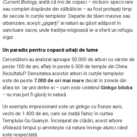
Current Biology
, arată că mii de copaci – inclusiv specii rare
sau complet dispărute din sălbăticie – au fost protejați timp
de secole în curțile templelor. Departe de tăieri masive sau
urbanizare, acești „giganți” ai naturii au găsit adăpost în
sanctuare sacre, unde tradiția religioasă le-a oferit un refugiu
sigur.
Un paradis pentru copacii uitați de lume
Cercetătorii au analizat aproape 50.000 de arbori cu vârste de
peste 100 de ani, aflați în peste 6.500 de temple din China.
Rezultatul? Densitatea acestor arbori în curțile templelor
este de peste
7.000 de ori mai mare
decât în zonele din
afara lor. Iar unii dintre ei – cum este celebrul
Ginkgo biloba
– nu mai pot fi găsiți în natură.
Un exemplu impresionant este un ginkgo cu frunze aurii,
vechi de 1.400 de ani, care se înalță falnic în curtea
Templului Gu Guanyin. Înconjurat de clădiri, acest arbore
sfidează timpul și amintește că natura învinge atunci când
este respectată.