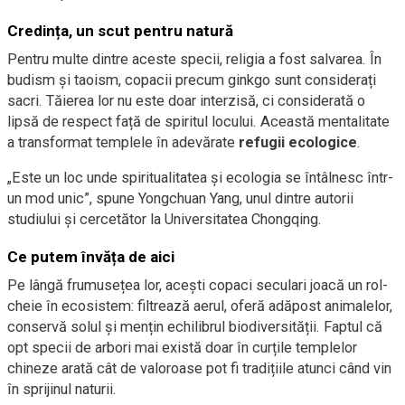
Credința, un scut pentru natură
Pentru multe dintre aceste specii, religia a fost salvarea. În
budism și taoism, copacii precum ginkgo sunt considerați
sacri. Tăierea lor nu este doar interzisă, ci considerată o
lipsă de respect față de spiritul locului. Această mentalitate
a transformat templele în adevărate
refugii ecologice
.
„Este un loc unde spiritualitatea și ecologia se întâlnesc într-
un mod unic”, spune Yongchuan Yang, unul dintre autorii
studiului și cercetător la Universitatea Chongqing.
Ce putem învăța de aici
Pe lângă frumusețea lor, acești copaci seculari joacă un rol-
cheie în ecosistem: filtrează aerul, oferă adăpost animalelor,
conservă solul și mențin echilibrul biodiversității. Faptul că
opt specii de arbori mai există doar în curțile templelor
chineze arată cât de valoroase pot fi tradițiile atunci când vin
în sprijinul naturii.