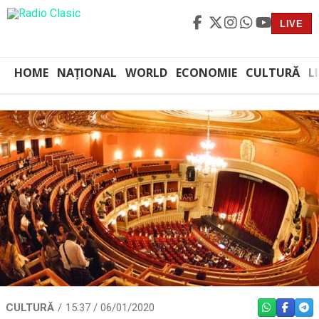
LIVE
HOME
NAȚIONAL
WORLD
ECONOMIE
CULTURĂ
L
CULTURĂ
15:37 / 06/01/2020
WHATSAPP
FACEBO
TEL