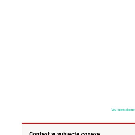
Vezi acest docum
Context și subiecte conexe