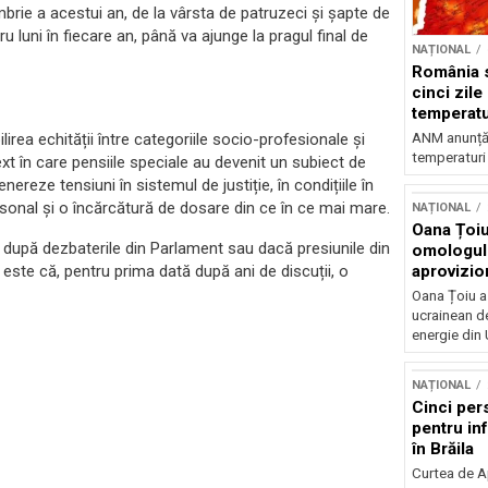
mbrie a acestui an, de la vârsta de patruzeci și șapte de
u luni în fiecare an, până va ajunge la pragul final de
NAȚIONAL
România s
cinci zile
temperatu
grade
ANM anunță c
irea echității între categoriile socio-profesionale și
temperaturi 
xt în care pensiile speciale au devenit un subiect de
ereze tensiuni în sistemul de justiție, în condițiile în
rsonal și o încărcătură de dosare din ce în ce mai mare.
NAȚIONAL
Oana Țoiu
 după dezbaterile din Parlament sau dacă presiunile din
omologul
aprovizio
este că, pentru prima dată după ani de discuții, o
Ucraina
Oana Țoiu a
ucrainean d
energie din 
NAȚIONAL
Cinci per
pentru inf
în Brăila
Curtea de A