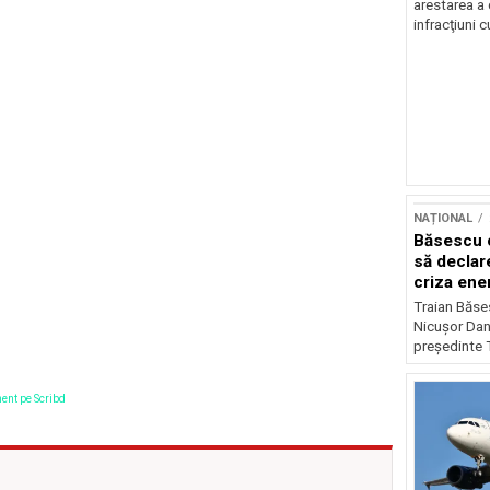
arestarea a
infracţiuni c
NAȚIONAL
Băsescu c
să declar
criza ene
Traian Băses
Nicușor Dan 
președinte 
ent pe Scribd