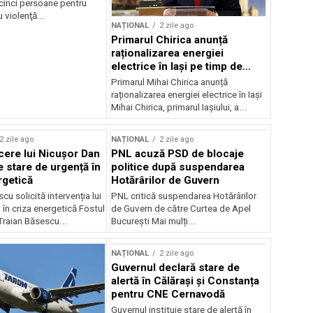
 cinci persoane pentru
u violenţă...
NAȚIONAL
2 zile ago
Primarul Chirica anunță
raționalizarea energiei
electrice în Iași pe timp de
noapte
Primarul Mihai Chirica anunță
raționalizarea energiei electrice în Iași
Mihai Chirica, primarul Iașiului, a...
2 zile ago
NAȚIONAL
2 zile ago
ere lui Nicușor Dan
PNL acuză PSD de blocaje
e stare de urgență în
politice după suspendarea
rgetică
Hotărârilor de Guvern
cu solicită intervenția lui
PNL critică suspendarea Hotărârilor
în criza energetică Fostul
de Guvern de către Curtea de Apel
Traian Băsescu...
București Mai mulți...
NAȚIONAL
2 zile ago
Guvernul declară stare de
alertă în Călărași și Constanța
pentru CNE Cernavodă
Guvernul instituie stare de alertă în