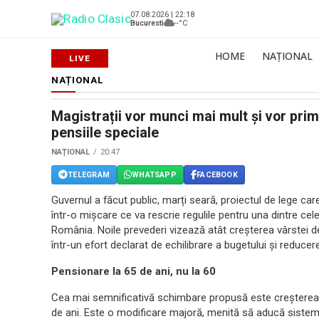
07.08.2026 | 22:18
Bucuresti
--°C
HOME
NAȚIONAL
NAȚIONAL
Magistrații vor munci mai mult și vor prim
pensiile speciale
NAȚIONAL
20:47
TELEGRAM
WHATSAPP
FACEBOOK
Guvernul a făcut public, marți seară, proiectul de lege ca
într-o mișcare ce va rescrie regulile pentru una dintre cel
România. Noile prevederi vizează atât creșterea vârstei d
într-un efort declarat de echilibrare a bugetului și reducere
Pensionare la 65 de ani, nu la 60
Cea mai semnificativă schimbare propusă este creșterea vâ
de ani. Este o modificare majoră, menită să aducă sistemu