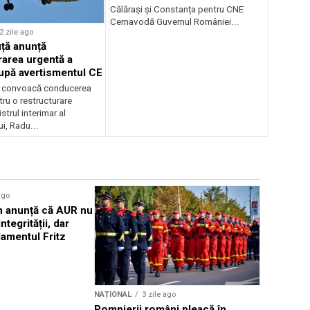
Călărași și Constanța pentru CNE
Cernavodă Guvernul României...
2 zile ago
ță anunță
rarea urgentă a
pă avertismentul CE
ă convoacă conducerea
u o restructurare
strul interimar al
i, Radu...
ago
NAȚIONAL
 anunță că AUR nu
PSD cere s
ntegrității, dar
der Leyen
amentul Fritz
educației 
salarială
NAȚIONAL
3 zile ago
Pompierii români pleacă în