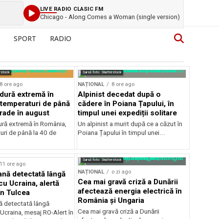
LIVE RADIO CLASIC FM
Chicago - Along Comes a Woman (single version)
SPORT
RADIO
rstock
Sursă foto: Shutterstock
8 ore ago
NAȚIONAL
8 ore ago
ldură extremă în
Alpinist decedat după o
temperaturi de până
cădere în Poiana Țapului, în
grade în august
timpul unei expediții solitare
dură extremă în România,
Un alpinist a murit după ce a căzut în
uri de până la 40 de
Poiana Țapului în timpul unei...
Sursă foto: Shutterstock
11 ore ago
NAȚIONAL
o zi ago
ană detectată lângă
Cea mai gravă criză a Dunării
cu Ucraina, alertă
afectează energia electrică în
în Tulcea
România și Ungaria
nă detectată lângă
Cea mai gravă criză a Dunării
 Ucraina, mesaj RO-Alert în