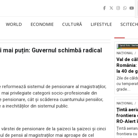
WORLD
ECONOMIE
CULTURĂ
LIFESTYLE
SCITECH
Sursă foto: Shutte
i mai puțin: Guvernul schimbă radical
NAȚIONAL
Val de că
România: 
la 40 de 
Zile de căl
cu temperat
re reformează sistemul de pensionare al magistraților,
grade...
e mai privilegiate categorii socio-profesionale din
e pensionare, cât și scăderea cuantumului pensiilor,
NAȚIONAL
 a inechităților din sistemul public.
Țintă aeri
frontiera 
RO-Alert 
rstei de pensionare de la șaizeci la șaizeci și cinci
Țintă aeria
frontiera cu
l de pensii al magistraților mai aproape de cel