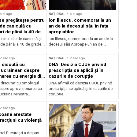
o zi ago
NAȚIONAL
o zi ago
e pregătește pentru
Ion Iliescu, comemorat la un
 de caniculă cu
an de la decesul său în fața
ri de până la 40 de
apropiaților
inci zile de caniculă și
Ion Iliescu, comemorat la un an de la
de până la 40 de grade...
decesul său Aproape un an de...
2 zile ago
NAȚIONAL
2 zile ago
 discută cu
DNA: Decizia CJUE privind
 ucrainean despre
prescripția se aplică și în
narea cu energie din
cazurile de corupție
 discutat cu omologul
DNA afirmă că decizia CJUE privind
espre aprovizionarea cu
prescripția se aplică și în cazurile de
Ucraina Ministra...
corupție...
2 zile ago
soane arestate
racţiuni cu violenţă
pel Bucureşti a dispus