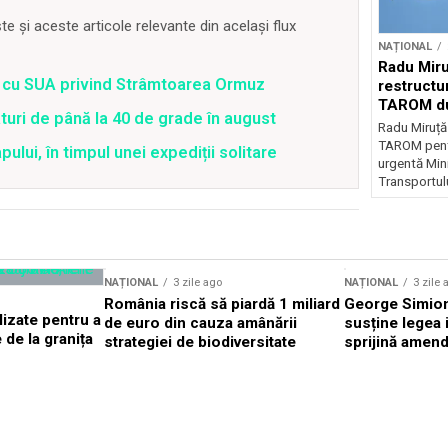
 și aceste articole relevante din același flux
NAȚIONAL
Radu Miru
rd cu SUA privind Strâmtoarea Ormuz
restructu
TAROM du
uri de până la 40 de grade în august
Radu Miruț
TAROM pentr
lui, în timpul unei expediții solitare
urgentă Mini
Transportulu
NAȚIONAL
3 zile ago
NAȚIONAL
3 zile 
România riscă să piardă 1 miliard
George Simion
izate pentru a
de euro din cauza amânării
susține legea i
de la granița
strategiei de biodiversitate
sprijină amend