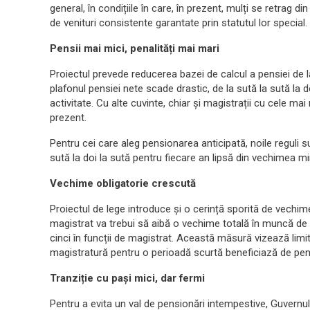
general, în condițiile în care, în prezent, mulți se retrag din
de venituri consistente garantate prin statutul lor special.
Pensii mai mici, penalități mai mari
Proiectul prevede reducerea bazei de calcul a pensiei de la 
plafonul pensiei nete scade drastic, de la sută la sută la d
activitate. Cu alte cuvinte, chiar și magistrații cu cele mai 
prezent.
Pentru cei care aleg pensionarea anticipată, noile reguli su
sută la doi la sută pentru fiecare an lipsă din vechimea m
Vechime obligatorie crescută
Proiectul de lege introduce și o cerință sporită de vechime
magistrat va trebui să aibă o vechime totală în muncă de tr
cinci în funcții de magistrat. Această măsură vizează limi
magistratură pentru o perioadă scurtă beneficiază de pens
Tranziție cu pași mici, dar fermi
Pentru a evita un val de pensionări intempestive, Guvernul