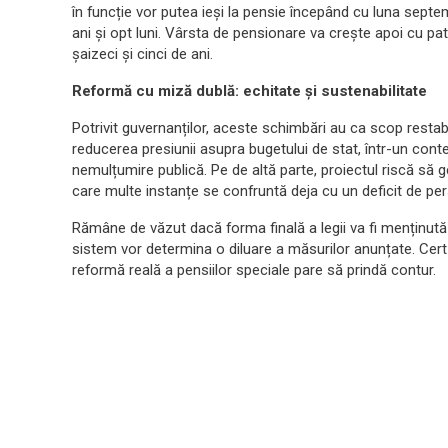
în funcție vor putea ieși la pensie începând cu luna septe
ani și opt luni. Vârsta de pensionare va crește apoi cu patr
șaizeci și cinci de ani.
Reformă cu miză dublă: echitate și sustenabilitate
Potrivit guvernanților, aceste schimbări au ca scop restabil
reducerea presiunii asupra bugetului de stat, într-un conte
nemulțumire publică. Pe de altă parte, proiectul riscă să gen
care multe instanțe se confruntă deja cu un deficit de pe
Rămâne de văzut dacă forma finală a legii va fi menținută
sistem vor determina o diluare a măsurilor anunțate. Cert 
reformă reală a pensiilor speciale pare să prindă contur.