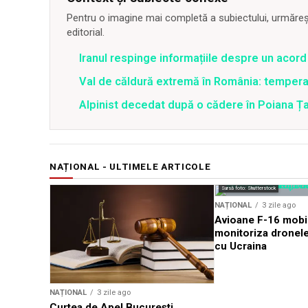
Pentru o imagine mai completă a subiectului, urmărește
editorial.
Iranul respinge informațiile despre un aco
Val de căldură extremă în România: temperat
Alpinist decedat după o cădere în Poiana Țapu
NAȚIONAL - ULTIMELE ARTICOLE
Sursă foto: Shutterstock
NAȚIONAL
3 zile ago
Avioane F-16 mobil
monitoriza dronele 
cu Ucraina
NAȚIONAL
3 zile ago
Curtea de Apel București