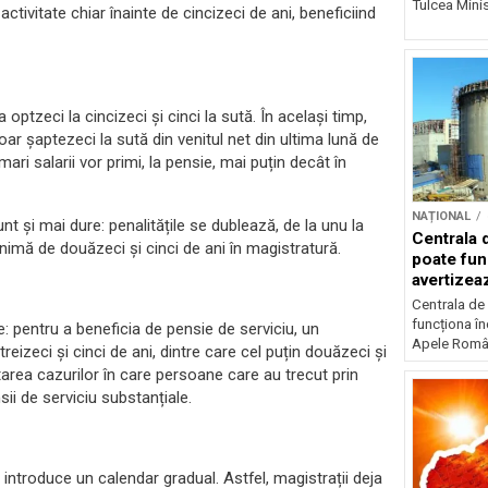
Tulcea Minis
 activitate chiar înainte de cincizeci de ani, beneficiind
optzeci la cincizeci și cinci la sută. În același timp,
oar șaptezeci la sută din venitul net din ultima lună de
mari salarii vor primi, la pensie, mai puțin decât în
NAȚIONAL
nt și mai dure: penalitățile se dublează, de la unu la
Centrala 
inimă de douăzeci și cinci de ani în magistratură.
poate fun
avertize
Centrala de
funcționa în
: pentru a beneficia de pensie de serviciu, un
Apele Român
eizeci și cinci de ani, dintre care cel puțin douăzeci și
tarea cazurilor în care persoane care au trecut prin
ii de serviciu substanțiale.
 introduce un calendar gradual. Astfel, magistrații deja