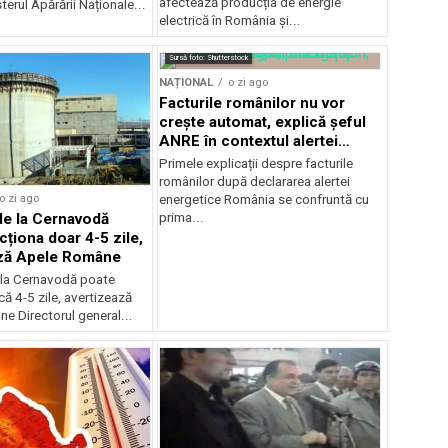
afectează producția de energie
terul Apărării Naționale...
electrică în România și...
Sursă foto: Shutterstock
NAȚIONAL
o zi ago
Facturile românilor nu vor
crește automat, explică șeful
ANRE în contextul alertei
energetice
Primele explicații despre facturile
românilor după declararea alertei
o zi ago
energetice România se confruntă cu
de la Cernavodă
prima...
cționa doar 4-5 zile,
ază Apele Române
 la Cernavodă poate
că 4-5 zile, avertizează
e Directorul general...