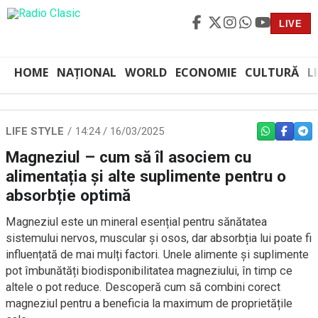
LIVE
HOME
NAȚIONAL
WORLD
ECONOMIE
CULTURĂ
L
LIFE STYLE
14:24 / 16/03/2025
WHATSAPP
FACEBO
TEL
Magneziul – cum să îl asociem cu
alimentația și alte suplimente pentru o
absorbție optimă
Magneziul este un mineral esențial pentru sănătatea
sistemului nervos, muscular și osos, dar absorbția lui poate fi
influențată de mai mulți factori. Unele alimente și suplimente
pot îmbunătăți biodisponibilitatea magneziului, în timp ce
altele o pot reduce. Descoperă cum să combini corect
magneziul pentru a beneficia la maximum de proprietățile