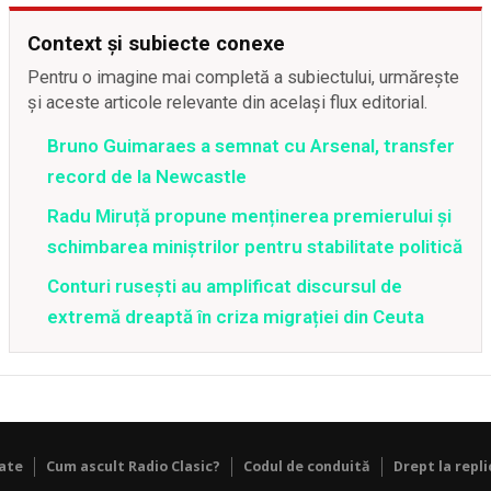
Context și subiecte conexe
Pentru o imagine mai completă a subiectului, urmărește
și aceste articole relevante din același flux editorial.
Bruno Guimaraes a semnat cu Arsenal, transfer
record de la Newcastle
Radu Miruță propune menținerea premierului și
schimbarea miniștrilor pentru stabilitate politică
Conturi rusești au amplificat discursul de
extremă dreaptă în criza migrației din Ceuta
tate
Cum ascult Radio Clasic?
Codul de conduită
Drept la repli