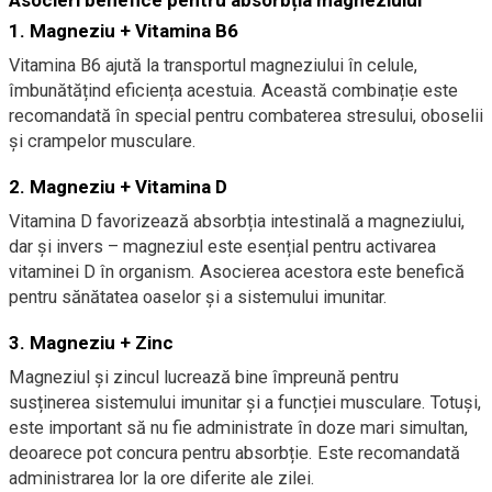
Asocieri benefice pentru absorbția magneziului
1.
Magneziu + Vitamina B6
Vitamina B6 ajută la transportul magneziului în celule,
îmbunătățind eficiența acestuia. Această combinație este
recomandată în special pentru combaterea stresului, oboselii
și crampelor musculare.
2.
Magneziu + Vitamina D
Vitamina D favorizează absorbția intestinală a magneziului,
dar și invers – magneziul este esențial pentru activarea
vitaminei D în organism. Asocierea acestora este benefică
pentru sănătatea oaselor și a sistemului imunitar.
3.
Magneziu + Zinc
Magneziul și zincul lucrează bine împreună pentru
susținerea sistemului imunitar și a funcției musculare. Totuși,
este important să nu fie administrate în doze mari simultan,
deoarece pot concura pentru absorbție. Este recomandată
administrarea lor la ore diferite ale zilei.