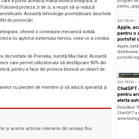
 care a primit această mână bionică integrată, a
program de 
pentru „giga
 Folosind proteza zi de zi, a reușit să-și reducă
semnificativ. Această tehnologie promițătoare deschide
fel de provocări.
SCI TECH
Apple, ac
ointegrare, oferind o conexiune mecanică solidă.
pentru o a
roteza cu ajutorul sistemului nervos, ceea ce a condus
portofel 
Apple, dată 
distribuirea 
ice dezvoltate de Prensilia, numită Mia Hand. Această
portofel cry
ice care permit utilizatorului să desfășoare 80% din
stetică, pentru a face din proteza bionică un obiect de
Sursă foto: Shutte
SCI TECH
anelor cu pierderi de membre și să aducă speranță și
ChatGPT a
pentru ar
alerta auto
Dezvăluiri T
ChatGPT a of
arme biolog
 și aceste articole relevante din același flux