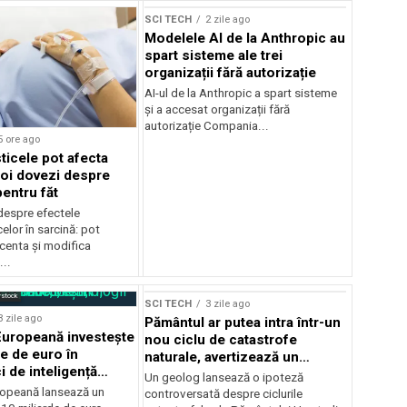
SCI TECH
2 zile ago
Modelele AI de la Anthropic au
spart sisteme ale trei
organizații fără autorizație
AI-ul de la Anthropic a spart sisteme
și a accesat organizații fără
autorizație Compania...
5 ore ago
ticele pot afecta
noi dovezi despre
pentru făt
despre efectele
elor în sarcină: pot
centa și modifica
..
rstock
SCI TECH
3 zile ago
3 zile ago
Pământul ar putea intra într-un
uropeană investește
nou ciclu de catastrofe
de de euro în
naturale, avertizează un
i de inteligență
geolog
Un geolog lansează o ipoteză
opeană lansează un
controversată despre ciclurile