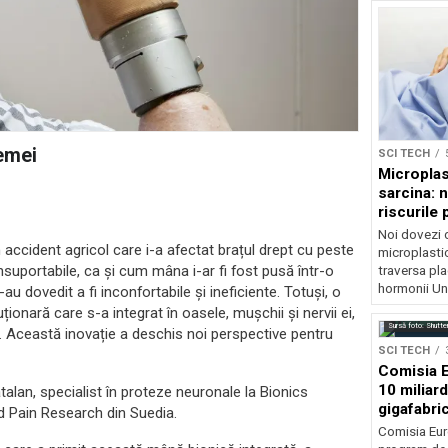
emei
SCI TECH
Microplas
sarcina: 
riscurile 
Noi dovezi 
 accident agricol care i-a afectat brațul drept cu peste
microplastic
insuportabile, ca și cum mâna i-ar fi fost pusă într-o
traversa pla
hormonii Un.
u dovedit a fi inconfortabile și ineficiente. Totuși, o
onară care s-a integrat în oasele, mușchii și nervii ei,
Sursă foto: Shutte
il. Această inovație a deschis noi perspective pentru
SCI TECH
Comisia E
10 miliar
lan, specialist în proteze neuronale la Bionics
gigafabric
nd Pain Research din Suedia.
artificială
Comisia Eur