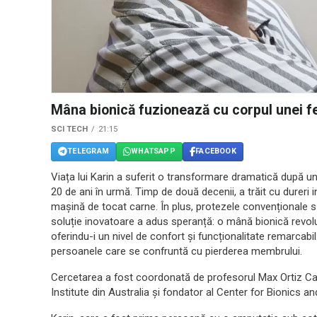
Mâna bionică fuzionează cu corpul unei f
SCI TECH
21:15
TELEGRAM
WHATSAPP
FACEBOOK
Viața lui Karin a suferit o transformare dramatică după un
20 de ani în urmă. Timp de două decenii, a trăit cu dureri 
mașină de tocat carne. În plus, protezele convenționale s-a
soluție inovatoare a adus speranță: o mână bionică revoluți
oferindu-i un nivel de confort și funcționalitate remarcab
persoanele care se confruntă cu pierderea membrului.
Cercetarea a fost coordonată de profesorul Max Ortiz Cata
Institute din Australia și fondator al Center for Bionics a