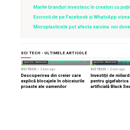
Marile branduri investesc în creatori cu puți
Escrocii de pe Facebook și WhatsApp vizea
Microplasticele pot afecta sarcina: noi dove
SCI TECH - ULTIMELE ARTICOLE
Sursă foto: Shutterstock
Sursă foto: Shutterstock
SCI TECH
2 luni ago
SCI TECH
2 luni ago
Descoperirea din creier care
Investiții de milia
explică blocajele în obiceiurile
pentru gigafabrica 
proaste ale oamenilor
artificială Black Se