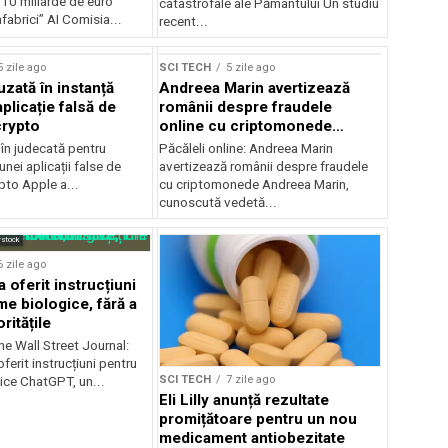
10 miliarde de euro
catastrofale ale Pământului Un studiu
fabrici” AI Comisia...
recent...
5 zile ago
SCI TECH
5 zile ago
uzată în instanță
Andreea Marin avertizează
plicație falsă de
românii despre fraudele
crypto
online cu criptomonede
folosindu-i imaginea
în judecată pentru
Păcăleli online: Andreea Marin
unei aplicații false de
avertizează românii despre fraudele
pto Apple a...
cu criptomonede Andreea Marin,
cunoscută vedetă...
rstock
6 zile ago
 oferit instrucțiuni
me biologice, fără a
ritățile
he Wall Street Journal:
erit instrucțiuni pentru
SCI TECH
7 zile ago
ice ChatGPT, un...
Eli Lilly anunță rezultate
promițătoare pentru un nou
medicament antiobezitate