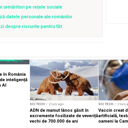
ni urmăritori pe rețele sociale
ză datele personale ale românilor
zi despre riscurile pentru făt
rde în România
de inteligență
a AI
SCI TECH
2 luni ago
SCI TECH
2 luni 
ADN de mamut lânos găsit în
Vaccin creat d
excremente fosilizate de veveriță
artificială, te
vechi de 700.000 de ani
oameni la Cam