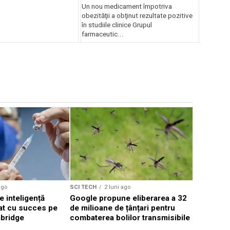
Un nou medicament împotriva
obezităţii a obţinut rezultate pozitive
în studiile clinice Grupul
farmaceutic...
SCI TECH
Rotația P
din cauza 
spun cerc
ago
SCI TECH
2 luni ago
e inteligență
Google propune eliberarea a 32
stat cu succes pe
de milioane de țânțari pentru
bridge
combaterea bolilor transmisibile