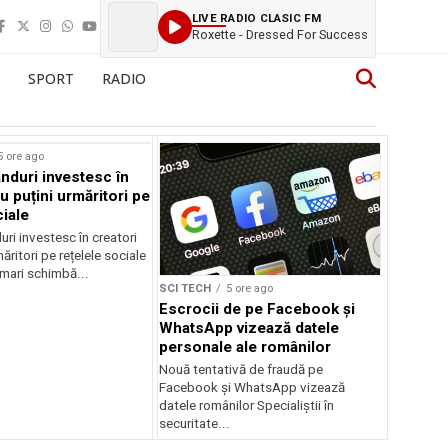
LIVE RADIO CLASIC FM
Roxette - Dressed For Success
SPORT
RADIO
rstock
5 ore ago
anduri investesc în
u puțini urmăritori pe
ciale
uri investesc în creatori
ăritori pe rețelele sociale
mari schimbă...
SCI TECH
5 ore ago
Escrocii de pe Facebook și
WhatsApp vizează datele
personale ale românilor
Nouă tentativă de fraudă pe
Facebook și WhatsApp vizează
datele românilor Specialiștii în
securitate...