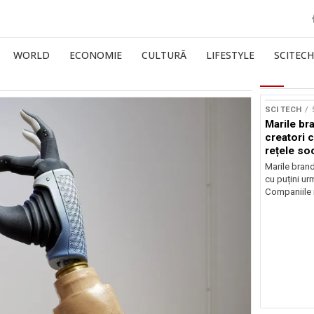
WORLD
ECONOMIE
CULTURĂ
LIFESTYLE
SCITECH
Sursă foto: Shutte
SCI TECH
Marile br
creatori c
rețele so
Marile brand
cu puțini urm
Companiile 