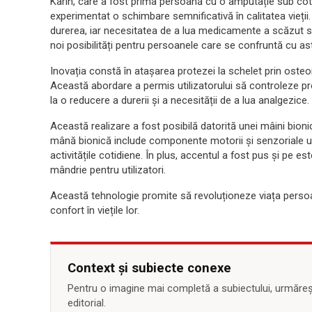
Karin, care a fost prima persoană cu o amputație sub cot
experimentat o schimbare semnificativă în calitatea vieții.
durerea, iar necesitatea de a lua medicamente a scăzut 
noi posibilități pentru persoanele care se confruntă cu ast
Inovația constă în atașarea protezei la schelet prin oste
Această abordare a permis utilizatorului să controleze p
la o reducere a durerii și a necesității de a lua analgezice.
Această realizare a fost posibilă datorită unei mâini bion
mână bionică include componente motorii și senzoriale un
activitățile cotidiene. În plus, accentul a fost pus și pe e
mândrie pentru utilizatori.
Această tehnologie promite să revoluționeze viața perso
confort în viețile lor.
Context și subiecte conexe
Pentru o imagine mai completă a subiectului, urmărește
editorial.