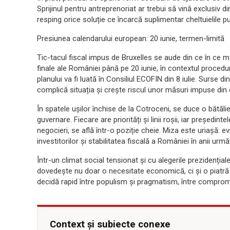
Sprijinul pentru antreprenoriat ar trebui să vină exclusiv 
resping orice soluție ce încarcă suplimentar cheltuielile pu
Presiunea calendarului european: 20 iunie, termen-limită
Tic-tacul fiscal impus de Bruxelles se aude din ce în ce 
finale ale României până pe 20 iunie, în contextul proceduri
planului va fi luată în Consiliul ECOFIN din 8 iulie. Surse d
complică situația și crește riscul unor măsuri impuse din e
În spatele ușilor închise de la Cotroceni, se duce o bătălie
guvernare. Fiecare are priorități și linii roșii, iar președin
negocieri, se află într-o poziție cheie. Miza este uriașă: e
investitorilor și stabilitatea fiscală a României în anii urmă
Într-un climat social tensionat și cu alegerile prezidenția
dovedește nu doar o necesitate economică, ci și o piatră
decidă rapid între populism și pragmatism, între compromi
Context și subiecte conexe