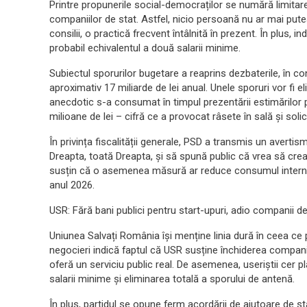
Printre propunerile social-democraților se numără limitarea
companiilor de stat. Astfel, nicio persoană nu ar mai put
consilii, o practică frecvent întâlnită în prezent. În plus, in
probabil echivalentul a două salarii minime.
Subiectul sporurilor bugetare a reaprins dezbaterile, în co
aproximativ 17 miliarde de lei anual. Unele sporuri vor fi
anecdotic s-a consumat în timpul prezentării estimărilor 
milioane de lei – cifră ce a provocat râsete în sală și solic
În privința fiscalității generale, PSD a transmis un avertis
Dreapta, toată Dreapta, și să spună public că vrea să crea
susțin că o asemenea măsură ar reduce consumul intern 
anul 2026.
USR: Fără bani publici pentru start-upuri, adio companii 
Uniunea Salvați România își menține linia dură în ceea ce p
negocieri indică faptul că USR susține închiderea compani
oferă un serviciu public real. De asemenea, useriștii cer p
salarii minime și eliminarea totală a sporului de antenă.
În plus, partidul se opune ferm acordării de ajutoare de sta