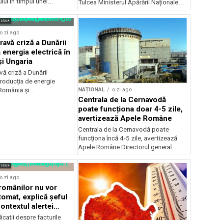
ui în timpul unei...
Tulcea Ministerul Apărării Naționale...
rstock
o zi ago
ravă criză a Dunării
 energia electrică în
i Ungaria
ă criză a Dunării
roducția de energie
NAȚIONAL
o zi ago
 România și...
Centrala de la Cernavodă
poate funcționa doar 4-5 zile,
avertizează Apele Române
Centrala de la Cernavodă poate
funcționa încă 4-5 zile, avertizează
Apele Române Directorul general...
rstock
o zi ago
 românilor nu vor
tomat, explică șeful
ontextul alertei
e
icații despre facturile