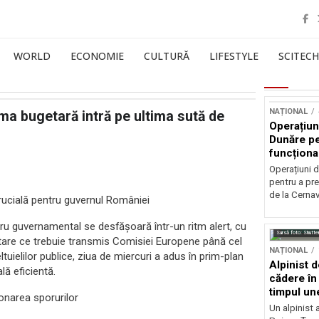
WORLD
ECONOMIE
CULTURĂ
LIFESTYLE
SCITECH
NAȚIONAL
rma bugetară intră pe ultima sută de
Operațiun
Dunăre pe
funcționa
la Cernav
Operațiuni 
pentru a pre
de la Cerna
rucială pentru guvernul României
ucru guvernamental se desfășoară într-un ritm alert, cu
Sursă foto: Shutte
etare ce trebuie transmis Comisiei Europene până cel
NAȚIONAL
tuielilor publice, ziua de miercuri a adus în prim-plan
Alpinist 
lă eficientă.
cădere în 
timpul une
fonarea sporurilor
Un alpinist 