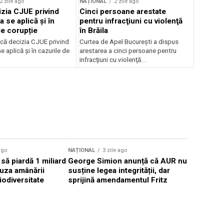
2 zile ago
NAȚIONAL
2 zile ago
zia CJUE privind
Cinci persoane arestate
a se aplică și în
pentru infracţiuni cu violenţă
de corupție
în Brăila
că decizia CJUE privind
Curtea de Apel Bucureşti a dispus
e aplică și în cazurile de
arestarea a cinci persoane pentru
infracţiuni cu violenţă...
ago
NAȚIONAL
3 zile ago
NAȚIONAL
să piardă 1 miliard
George Simion anunță că AUR nu
Pompierii
uza amânării
susține legea integrității, dar
Grecia pen
iodiversitate
sprijină amendamentul Fritz
incendiil