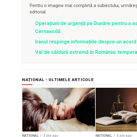
Pentru o imagine mai completă a subiectului, urmărește
editorial.
Operațiuni de urgență pe Dunăre pentru a asi
Cernavodă
Iranul respinge informațiile despre un aco
Val de căldură extremă în România: temperat
NAȚIONAL - ULTIMELE ARTICOLE
NAȚIONAL
3 zile ago
NAȚIONAL
3 zile ago