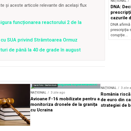
NAȚIONAL
 și aceste articole relevante din același flux
DNA: Deci
prescripți
cazurile 
gura funcționarea reactorului 2 de la
DNA afirmă 
prescripția s
corupție...
rd cu SUA privind Strâmtoarea Ormuz
uri de până la 40 de grade în august
Sursă foto: Shutterstock
NAȚIONAL
3 zile 
NAȚIONAL
3 zile ago
România riscă 
Avioane F-16 mobilizate pentru a
de euro din ca
monitoriza dronele de la granița
strategiei de b
cu Ucraina