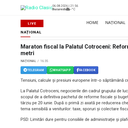
06.08.2026 | 21:56
Bucuresti
--°C
HOME
NAȚIONAL
NAȚIONAL
Maraton fiscal la Palatul Cotroceni: Refo
metri
NAȚIONAL
16:35
TELEGRAM
WHATSAPP
FACEBOOK
Tensiuni, calcule și presiuni europene într-o săptămână c
La Palatul Cotroceni, negocierile din cadrul grupului de l
scopul de a definitiva pachetul de reforme fiscale și bug
târziu pe 20 iunie. După o primă zi axată pe reducerea chel
tema sensibilă a veniturilor: taxe, sporuri și colectare fisca
PSD: Limitări dure pentru consiliile de administrație și pla