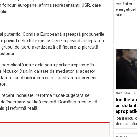
românilor du
din fonduri europene, afirmă reprezentanții USR, care
energetice 
blice.
prima...
mai puternic. Comisia Europeană așteaptă propunerile
i privind deficitul excesiv. Decizia privind acceptarea
in grupul de lucru avertizează că fiecare zi pierdută
xterior.
 complicată între cele patru partide implicate în
tele Nicușor Dan, în calitate de mediator al acestor
vitarea sancțiunilor europene, păstrarea încrederii
tori.
NAȚIONAL
le recent încheiate, reforma fiscal-bugetară se
Ion Ilies
 de încercare politică majoră. România trebuie să
an de la d
s și reformă reală.
apropiațil
Ion Iliescu,
decesul său