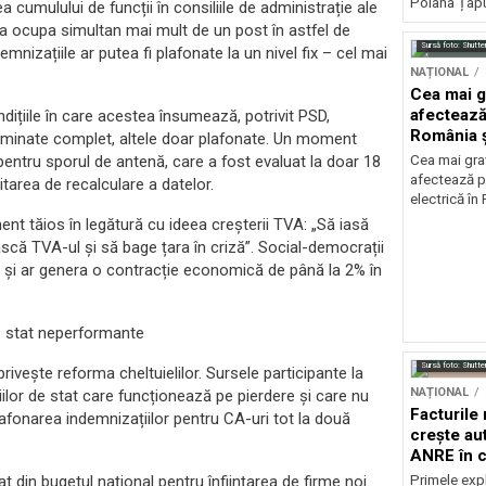
Poiana Țapul
 cumulului de funcții în consiliile de administrație ale
ea ocupa simultan mai mult de un post în astfel de
Sursă foto: Shutte
demnizațiile ar putea fi plafonate la un nivel fix – cel mai
NAȚIONAL
Cea mai g
afectează
ndițiile în care acestea însumează, potrivit PSD,
România ș
 eliminate complet, altele doar plafonate. Un moment
pentru sporul de antenă, care a fost evaluat la doar 18
Cea mai grav
afectează p
itarea de recalculare a datelor.
electrică în
ment tăios în legătură cu ideea creșterii TVA: „Să iasă
scă TVA-ul și să bage țara în criză”. Social-democrații
și ar genera o contracție economică de până la 2% în
de stat neperformante
Sursă foto: Shutte
rivește reforma cheltuielilor. Sursele participante la
NAȚIONAL
ilor de stat care funcționează pe pierdere și care nu
Facturile
lafonarea indemnizațiilor pentru CA-uri tot la două
crește au
ANRE în c
energetic
Primele expl
t din bugetul național pentru înființarea de firme noi.