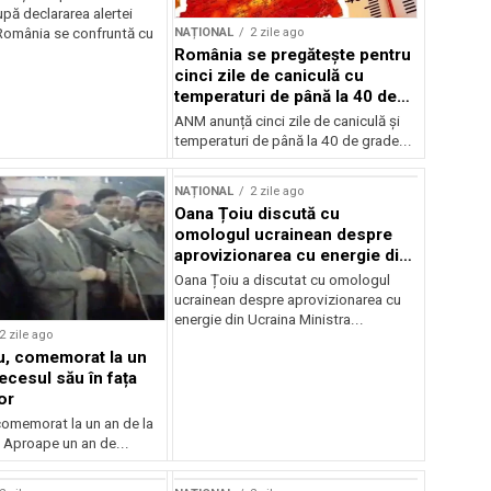
pă declararea alertei
NAȚIONAL
2 zile ago
România se confruntă cu
România se pregătește pentru
cinci zile de caniculă cu
temperaturi de până la 40 de
grade
ANM anunță cinci zile de caniculă și
temperaturi de până la 40 de grade...
NAȚIONAL
2 zile ago
Oana Țoiu discută cu
omologul ucrainean despre
aprovizionarea cu energie din
Ucraina
Oana Țoiu a discutat cu omologul
ucrainean despre aprovizionarea cu
energie din Ucraina Ministra...
2 zile ago
cu, comemorat la un
ecesul său în fața
or
 comemorat la un an de la
 Aproape un an de...