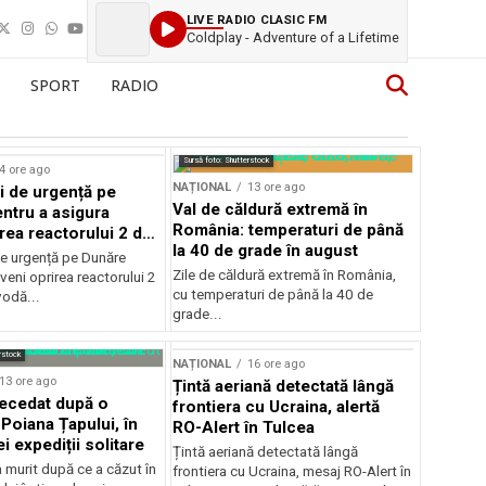
LIVE RADIO CLASIC FM
Coldplay - Adventure of a Lifetime
SPORT
RADIO
Sursă foto: Shutterstock
4 ore ago
NAȚIONAL
13 ore ago
i de urgență pe
Val de căldură extremă în
ntru a asigura
România: temperaturi de până
rea reactorului 2 de
la 40 de grade în august
odă
de urgență pe Dunăre
Zile de căldură extremă în România,
veni oprirea reactorului 2
cu temperaturi de până la 40 de
vodă...
grade...
rstock
NAȚIONAL
16 ore ago
13 ore ago
Țintă aeriană detectată lângă
decedat după o
frontiera cu Ucraina, alertă
Poiana Țapului, în
RO-Alert în Tulcea
i expediții solitare
Țintă aeriană detectată lângă
a murit după ce a căzut în
frontiera cu Ucraina, mesaj RO-Alert în