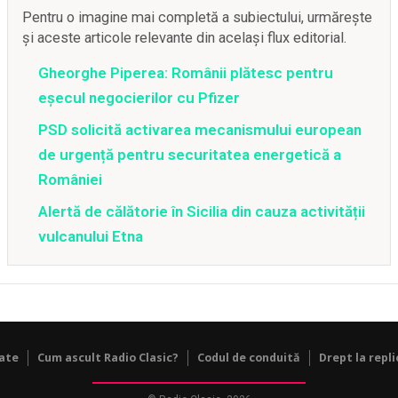
Pentru o imagine mai completă a subiectului, urmărește
și aceste articole relevante din același flux editorial.
Gheorghe Piperea: Românii plătesc pentru
eșecul negocierilor cu Pfizer
PSD solicită activarea mecanismului european
de urgență pentru securitatea energetică a
României
Alertă de călătorie în Sicilia din cauza activității
vulcanului Etna
tate
Cum ascult Radio Clasic?
Codul de conduită
Drept la repli