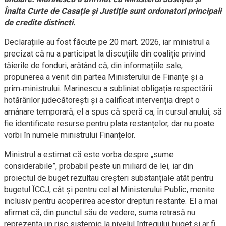
Înalta Curte de Casaţie şi Justiţie sunt ordonatori principali
de credite distincti.
Declarațiile au fost făcute pe 20 mart. 2026, iar ministrul a
precizat că nu a participat la discuțiile din coaliție privind
tăierile de fonduri, arătând că, din informațiile sale,
propunerea a venit din partea Ministerului de Finanțe și a
prim‑ministrului. Marinescu a subliniat obligația respectării
hotărârilor judecătorești și a calificat intervenția drept o
amânare temporară; el a spus că speră ca, în cursul anului, să
fie identificate resurse pentru plata restanțelor, dar nu poate
vorbi în numele ministrului Finanțelor.
Ministrul a estimat că este vorba despre „sume
considerabile”, probabil peste un miliard de lei, iar din
proiectul de buget rezultau creșteri substanțiale atât pentru
bugetul ÎCCJ, cât și pentru cel al Ministerului Public, menite
inclusiv pentru acoperirea acestor drepturi restante. El a mai
afirmat că, din punctul său de vedere, suma retrasă nu
reprezenta un risc sistemic la nivelul întregului buget și ar fi