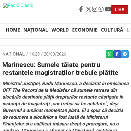
LIVE
HOME
NAȚIONAL
WORLD
ECONOMIE
CULTURĂ
L
NAȚIONAL
16:28 / 20/03/2026
WHATSAPP
FACEBO
TEL
Marinescu: Sumele tăiate pentru
restanțele magistraților trebuie plătite
Ministrul Justiției, Radu Marinescu, a declarat în emisiunea
OFF The Record de la Mediafax că sumele retrase din
alocările destinate plăţii drepturilor restante câştigate în
instanţă de magistraţi „vor trebui să fie achitate”, deşi
Guvernul a amânat momentan plata. El a spus că decizia
de reducere a alocărilor a fost luată de Ministerul
Finanțelor şi a calificat măsura drept o prorogare, nu o
anulare. Marinescu a afirmat că Ministerul Justiției şi