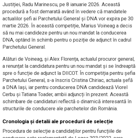
Justiției, Radu Marinescu, pe 8 ianuarie 2026. Această
procedură a fost demarată având în vedere că mandatele
actualilor șefi ai Parchetului General și DNA vor expira pe 30
martie 2026. În această competiție, Marius Voineag a decis
să nu mai candideze pentru un nou mandat la conducerea
DNA, optând în schimb pentru o poziție de adjunct în cadrul
Parchetului General.
Alături de Voineag, și Alex Florența, actualul procuror general,
a renunțat la candidatura pentru un nou mandat și se îndreaptă
spre o funcție de adjunct la DIICOT. În competiția pentru șefia
Parchetului General, s-a înscris Cristina Chiriac, actuala șefă
a DNA Iași, iar pentru conducerea DNA candidează Viorel
Cerbu și Tatiana Toader, ambii adjuncți în prezent. Această
schimbare de candidaturi reflectă o dinamică interesantă în
structurile de conducere ale parchetelor din România.
Cronologia și detalii ale procedurii de selecție
Procedura de selecție a candidaților pentru funcțiile de