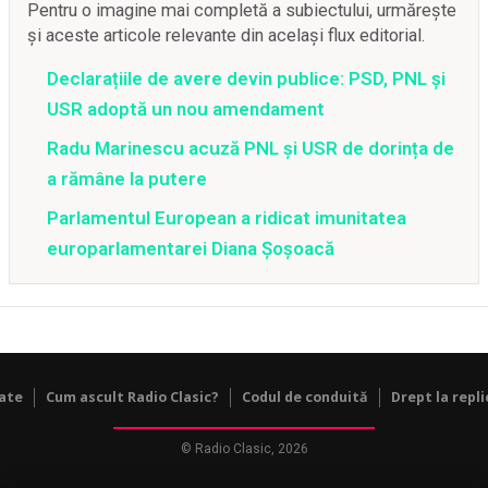
Pentru o imagine mai completă a subiectului, urmărește
și aceste articole relevante din același flux editorial.
Declarațiile de avere devin publice: PSD, PNL și
USR adoptă un nou amendament
Radu Marinescu acuză PNL și USR de dorința de
a rămâne la putere
Parlamentul European a ridicat imunitatea
europarlamentarei Diana Șoșoacă
tate
Cum ascult Radio Clasic?
Codul de conduită
Drept la repli
© Radio Clasic, 2026