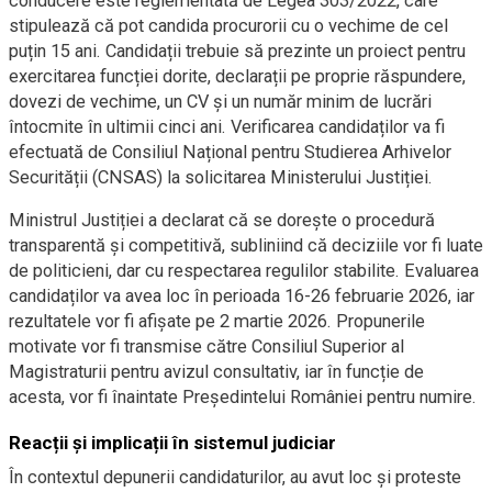
conducere este reglementată de Legea 303/2022, care
stipulează că pot candida procurorii cu o vechime de cel
puțin 15 ani. Candidații trebuie să prezinte un proiect pentru
exercitarea funcției dorite, declarații pe proprie răspundere,
dovezi de vechime, un CV și un număr minim de lucrări
întocmite în ultimii cinci ani. Verificarea candidaților va fi
efectuată de Consiliul Național pentru Studierea Arhivelor
Securității (CNSAS) la solicitarea Ministerului Justiției.
Ministrul Justiției a declarat că se dorește o procedură
transparentă și competitivă, subliniind că deciziile vor fi luate
de politicieni, dar cu respectarea regulilor stabilite. Evaluarea
candidaților va avea loc în perioada 16-26 februarie 2026, iar
rezultatele vor fi afișate pe 2 martie 2026. Propunerile
motivate vor fi transmise către Consiliul Superior al
Magistraturii pentru avizul consultativ, iar în funcție de
acesta, vor fi înaintate Președintelui României pentru numire.
Reacții și implicații în sistemul judiciar
În contextul depunerii candidaturilor, au avut loc și proteste