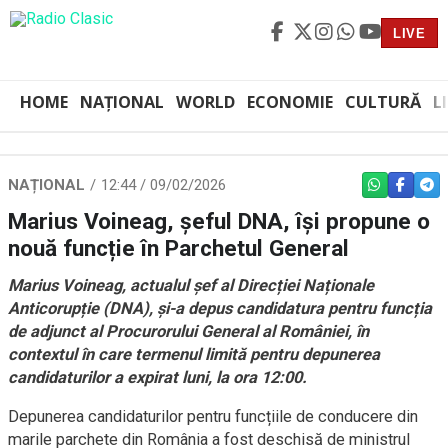
LIVE
HOME
NAȚIONAL
WORLD
ECONOMIE
CULTURĂ
L
NAȚIONAL
12:44 / 09/02/2026
WHATSAPP
FACEBO
TEL
Marius Voineag, șeful DNA, își propune o
nouă funcție în Parchetul General
Marius Voineag, actualul șef al Direcției Naționale
Anticorupție (DNA), și-a depus candidatura pentru funcția
de adjunct al Procurorului General al României, în
contextul în care termenul limită pentru depunerea
candidaturilor a expirat luni, la ora 12:00.
Depunerea candidaturilor pentru funcțiile de conducere din
marile parchete din România a fost deschisă de ministrul