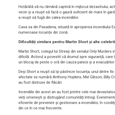
Hotărâtă să nu rămână captivă în mijlocul dezastrului, ac
vecin și a reușit să facă o gaură suficient de mare în gard
a reușit să fugă din calea incendiilor.
Casa sa din Pasadena, situată în apropierea incendiului Eat
numeroase locuințe din zonă.
Dificultăți similare pentru Martin Short și alte celebrit
Martin Short, colegul lui Streep din serialul Only Murders in
dificilă. Actorul a povestit că drumul spre siguranță, care
un blocaj de peste o oră din cauza panicii și a evacuărilor
Deși Short a reușit să își păstreze locuința, unul dintre fiii
afectate se numără Anthony Hopkins, Mel Gibson, Billy Crys
au fost distruse de flăcări.
Incendiile din acest an au fost printre cele mai devastatoar
vieți omenești și distrugând comunități întregi. Evenimen
eficiente de prevenire și gestionare a incendiilor, în condi
din ce în ce mai frecvente.