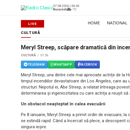
07.08.2026 | 06:45
Bucuresti
--°C
HOME
NAȚIONAL
CULTURĂ
Meryl Streep, scăpare dramatică din ince
CULTURĂ
07:36
TELEGRAM
WHATSAPP
FACEBOOK
Meryl Streep, una dintre cele mai apreciate actrițe de la Ho
timpul incendiilor devastatoare din Los Angeles, care au 
structuri. Nepotul ei, Abe Streep, a relatat întreaga pove
determinarea și ingeniozitatea cu care actrița a reușit să 
Un obstacol neașteptat în calea evacuării
Pe 8 ianuarie, Meryl Streep a primit ordin de evacuare, la 
se extindă rapid. Când a încercat să plece, a descoperit
singura ieșire.