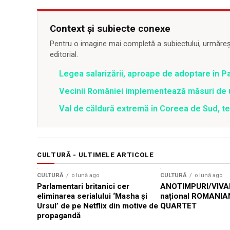
Context și subiecte conexe
Pentru o imagine mai completă a subiectului, urmărește
editorial.
Legea salarizării, aproape de adoptare în Pa
Vecinii României implementează măsuri de u
Val de căldură extremă în Coreea de Sud, t
CULTURĂ - ULTIMELE ARTICOLE
CULTURĂ
o lună ago
CULTURĂ
o lună ago
Parlamentari britanici cer
ANOTIMPURI/VIVAL
eliminarea serialului ‘Masha și
național ROMANIA
Ursul’ de pe Netflix din motive de
QUARTET
propagandă