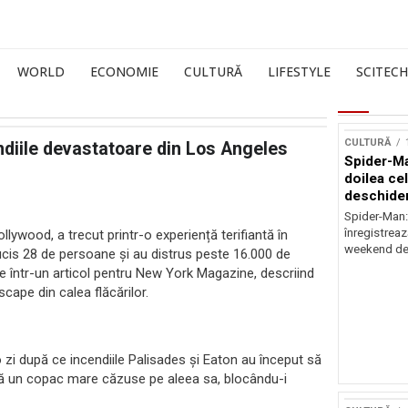
WORLD
ECONOMIE
CULTURĂ
LIFESTYLE
SCITECH
CULTURĂ
ndiile devastatoare din Los Angeles
Spider-Ma
doilea ce
deschider
Spider-Man
înregistreaz
llywood, a trecut printr-o experiență terifiantă în
weekend de 
ucis 28 de persoane și au distrus peste 16.000 de
ste într-un articol pentru New York Magazine, descriind
scape din calea flăcărilor.
o zi după ce incendiile Palisades și Eaton au început să
 că un copac mare căzuse pe aleea sa, blocându-i