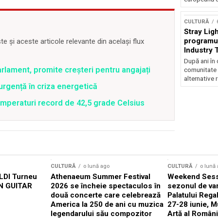
CULTURĂ
Stray Ligh
programul
 și aceste articole relevante din același flux
Industry 
audiție și
După ani în 
participar
rlament, promite creșteri pentru angajați
comunitate 
alternative 
rgență în criza energetică
emperaturi record de 42,5 grade Celsius
CULTURĂ
o lună ago
CULTURĂ
o lună
DI Turneu
Athenaeum Summer Festival
Weekend Sess
N GUITAR
2026 se încheie spectaculos în
sezonul de var
două concerte care celebrează
Palatului Rega
America la 250 de ani cu muzica
27-28 iunie, M
legendarului său compozitor
Artă al Români