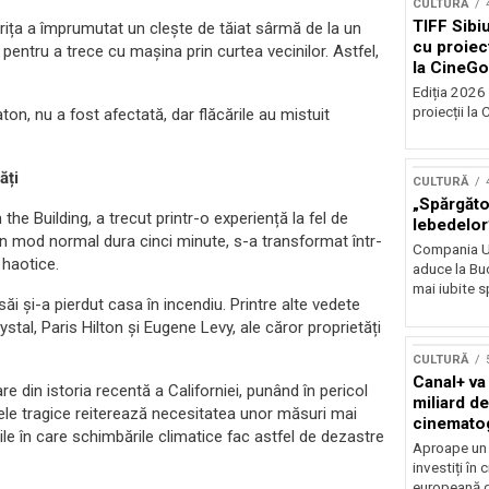
CULTURĂ
TIFF Sibi
trița a împrumutat un clește de tăiat sârmă de la un
cu proiecț
 pentru a trece cu mașina prin curtea vecinilor. Astfel,
la CineGo
Ediția 2026 
proiecții la 
on, nu a fost afectată, dar flăcările au mistuit
ăți
CULTURĂ
„Spărgător
 the Building, a trecut printr-o experiență la fel de
lebedelor”
 în mod normal dura cinci minute, s-a transformat într-
Compania Uk
 haotice.
aduce la Buc
mai iubite s
 săi și-a pierdut casa în incendiu. Printre alte vedete
tal, Paris Hilton și Eugene Levy, ale căror proprietăți
CULTURĂ
Canal+ va
e din istoria recentă a Californiei, punând în pericol
miliard de
tele tragice reiterează necesitatea unor măsuri mai
cinemato
țiile în care schimbările climatice fac astfel de dezastre
până în 2
Aproape un m
investiți în
europeană d