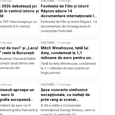
4 zile ago
CULTURĂ
4 zile ago
u 2026 debutează joi
Festivalul de Film şi Istorii
ii în centrul istoric și
Râşnov aduce 14
ld
documentare internaţionale în
premieră
a TIFF Sibiu începe joi cu
Festivalul de Film şi Istorii Râşnov: 14
CineGold și în centrul...
documentare din întreaga lume în
competiţie Festivalul...
4 zile ago
CULTURĂ
5 zile ago
ul de nuci” și „Lacul
Mitch Winehouse, tatăl lui
 revin la București
Amy, condamnat la 1,1
milioane de euro pentru un
rainian Classical Ballet
litigiu pierdut
urești două dintre cele
Tatăl lui Amy Winehouse, condamnat
pectacole din...
la 1,1 milioane de euro pentru un
litigiu privind...
5 zile ago
CULTURĂ
6 zile ago
 investi aproape un
Șase concerte simfonice
 euro în
excepționale, cu invitați de
grafia europeană
prim rang ai scenei
032
internaționale și ansambluri
iliard de euro vor fi
A XX-a ediție a Concursului
orchestrale românești de
 cinematografia franceză și
Internațional George Enescu, care va
prestigiu, în programul
e...
avea loc în perioada 23...