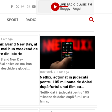
LIVE RADIO CLASIC FM
Shaggy - Angel
SPORT
RADIO
11 ore ago
n: Brand New Day, al
l mai bun weekend de
e din istorie
: Brand New Day
ă al doilea cel mai bun
deschidere global...
CULTURĂ
3 zile ago
Netflix, acționat în judecată
pentru 105 milioane de dolari
după furtul unui film cu
Nicolas Cage
Netflix dat în judecată pentru 105
milioane de dolari după furtul unui
film cu...