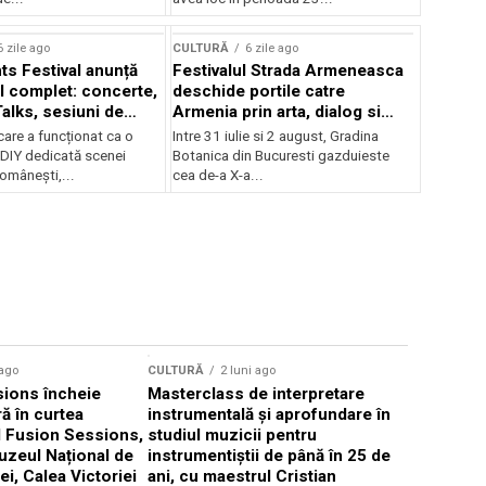
Concursului Enescu 2026
6 zile ago
CULTURĂ
6 zile ago
ts Festival anunță
Festivalul Strada Armeneasca
 complet: concerte,
deschide portile catre
Talks, sesiuni de
Armenia prin arta, dialog si
 noi opțiuni de
patrimoniu, intre 31 iulie si 2
care a funcționat ca o
Intre 31 iulie si 2 august, Gradina
e pentru public
august, la Gradina Botanica din
DIY dedicată scenei
Botanica din Bucuresti gazduieste
Bucuresti
românești,...
cea de-a X-a...
CULTURĂ
 ago
CULTURĂ
2 luni ago
„Cantafab
ions încheie
Masterclass de interpretare
ă în curtea
instrumentală și aprofundare în
l Fusion Sessions,
studiul muzicii pentru
uzeul Național de
instrumentiștii de până în 25 de
ei, Calea Victoriei
ani, cu maestrul Cristian