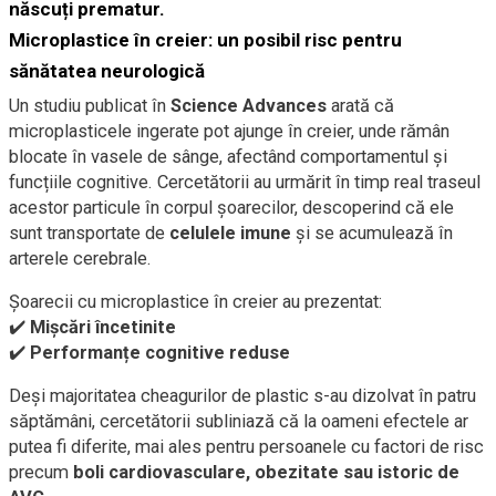
născuți prematur
.
Microplastice în creier: un posibil risc pentru
sănătatea neurologică
Un studiu publicat în
Science Advances
arată că
microplasticele ingerate pot ajunge în creier, unde rămân
blocate în vasele de sânge, afectând comportamentul și
funcțiile cognitive. Cercetătorii au urmărit în timp real traseul
acestor particule în corpul șoarecilor, descoperind că ele
sunt transportate de
celulele imune
și se acumulează în
arterele cerebrale.
Șoarecii cu microplastice în creier au prezentat:
✔️
Mișcări încetinite
✔️
Performanțe cognitive reduse
Deși majoritatea cheagurilor de plastic s-au dizolvat în patru
săptămâni, cercetătorii subliniază că la oameni efectele ar
putea fi diferite, mai ales pentru persoanele cu factori de risc
precum
boli cardiovasculare, obezitate sau istoric de