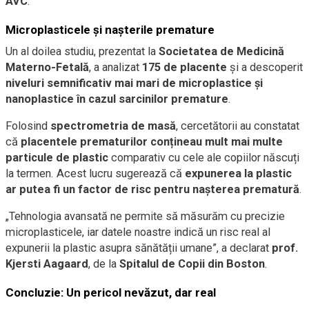
AVC
.
Microplasticele și nașterile premature
Un al doilea studiu, prezentat la
Societatea de Medicină
Materno-Fetală
, a analizat
175 de placente
și a descoperit
niveluri semnificativ mai mari de microplastice și
nanoplastice în cazul sarcinilor premature
.
Folosind
spectrometria de masă
, cercetătorii au constatat
că
placentele prematurilor conțineau mult mai multe
particule de plastic
comparativ cu cele ale copiilor născuți
la termen. Acest lucru sugerează că
expunerea la plastic
ar putea fi un factor de risc pentru nașterea prematură
.
„Tehnologia avansată ne permite să măsurăm cu precizie
microplasticele, iar datele noastre indică un risc real al
expunerii la plastic asupra sănătății umane”, a declarat
prof.
Kjersti Aagaard
, de la
Spitalul de Copii din Boston
.
Concluzie: Un pericol nevăzut, dar real