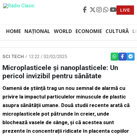
LIVE
HOME
NAȚIONAL
WORLD
ECONOMIE
CULTURĂ
L
SCI TECH
12:22 / 02/02/2025
WHATSAPP
FACEBO
TEL
Microplasticele și nanoplasticele: Un
pericol invizibil pentru sănătate
Oamenii de știință trag un nou semnal de alarmă cu
privire la impactul particulelor minuscule de plastic
asupra sănătății umane. Două studii recente arată că
microplasticele pot
pătrunde în creier, unde
blochează vasele de sânge
, și că acestea sunt
prezente în
concentrații ridicate în placenta copiilor