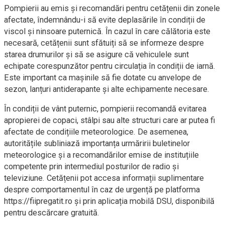
Pompierii au emis și recomandări pentru cetățenii din zonele
afectate, îndemnându-i să evite deplasările în condiții de
viscol și ninsoare puternică. În cazul în care călătoria este
necesară, cetățenii sunt sfătuiți să se informeze despre
starea drumurilor și să se asigure că vehiculele sunt
echipate corespunzător pentru circulația în condiții de iarnă.
Este important ca mașinile să fie dotate cu anvelope de
sezon, lanțuri antiderapante și alte echipamente necesare.
În condiții de vânt puternic, pompierii recomandă evitarea
apropierei de copaci, stâlpi sau alte structuri care ar putea fi
afectate de condițiile meteorologice. De asemenea,
autoritățile subliniază importanța urmăririi buletinelor
meteorologice și a recomandărilor emise de instituțiile
competente prin intermediul posturilor de radio și
televiziune. Cetățenii pot accesa informații suplimentare
despre comportamentul în caz de urgență pe platforma
https://fiipregatit.ro și prin aplicația mobilă DSU, disponibilă
pentru descărcare gratuită.