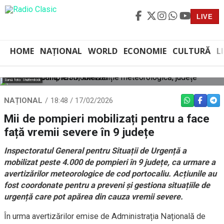
LIVE
HOME
NAȚIONAL
WORLD
ECONOMIE
CULTURĂ
L
Sursă foto: Shutterstock
NAȚIONAL
18:48 / 17/02/2026
WHATSAPP
FACEBO
TEL
Mii de pompieri mobilizați pentru a face
față vremii severe în 9 județe
Inspectoratul General pentru Situații de Urgență a
mobilizat peste 4.000 de pompieri în 9 județe, ca urmare a
avertizărilor meteorologice de cod portocaliu. Acțiunile au
fost coordonate pentru a preveni și gestiona situațiile de
urgență care pot apărea din cauza vremii severe.
În urma avertizărilor emise de Administrația Națională de