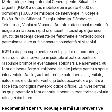
Meteorologie, Inspectoratul General pentru Situații de
Urgență (IGSU) a decis mobilizarea a peste 4.000 de
pompieri și 3.000 de mijloace de intervenție în județele
Buzău, Brăila, Călărași, Giurgiu, Ialomița, Dâmbovița,
Teleorman, Vaslui și Vrancea. Aceste măsuri sunt menite să
asigure un răspuns rapid și eficient în cazul apariției unor
situații de urgență generate de fenomenele meteorologice
periculoase, cum ar fi ninsoarea abundentă și viscolul.
IGSU a dispus suplimentarea echipajelor de pompieri și a
resurselor de intervenție în județele afectate, pentru a
răspunde prompt la eventualele solicitări. De asemenea, au
fost dislocate forțe și mijloace din alte județe pentru a sprijini
intervențiile. Astfel, au fost trimise autospeciale, șenilate,
autocamioane de intervenție și buldoexcavatoare pentru a
face față condițiilor meteorologice dificile. La nivel central,
un grup operativ a fost constituit pentru a monitoriza evoluția
situației din teren.
Recomandări pentru populație și măsuri preventive