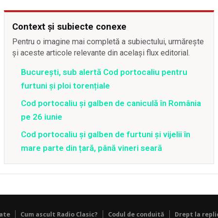
Context și subiecte conexe
Pentru o imagine mai completă a subiectului, urmărește
și aceste articole relevante din același flux editorial.
București, sub alertă Cod portocaliu pentru
furtuni și ploi torențiale
Cod portocaliu și galben de caniculă în România
pe 26 iunie
Cod portocaliu și galben de furtuni și vijelii în
mare parte din țară, până vineri seară
tate
Cum ascult Radio Clasic?
Codul de conduită
Drept la repli