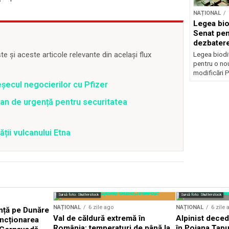
NAȚIONAL
Legea biod
Senat pen
dezbatere
deputațil
 și aceste articole relevante din același flux
Legea biodiv
pentru o no
modificări P
șecul negocierilor cu Pfizer
an de urgență pentru securitatea
ății vulcanului Etna
Sursă foto: Shutterstock
Sursă foto: Shutterstock
NAȚIONAL
6 zile ago
NAȚIONAL
6 zile 
nță pe Dunăre
Val de căldură extremă în
Alpinist dece
uncționarea
România: temperaturi de până la
în Poiana Țapul