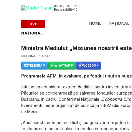
08.08.2026 | 08:13
Bucuresti
--°C
HOME
NAȚIONAL
NAȚIONAL
Ministra Mediului: „Misiunea noastră este
NAȚIONAL
12:30
TELEGRAM
WHATSAPP
FACEBOOK
Programele AFM, în evaluare, pe fondul unui an bugeta
Într-un an considerat extrem de dificil pentru investiții și 
Pădurilor se concentrează pe salvarea fondurilor europene
Buzoianu, în cadrul Conferinței Naționale
„Economia Circul
Evenimentul este organizat de publicația InfoMediu Europ
de Mediu.
„Anul acesta este un an dificil și cu greu vor mai putea f
toți banii care se pot salva din fonduri europene, inclusi