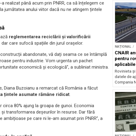
s-a realizat până acum prin PNRR, ca să înțelegem ce
la jumătatea anului viitor dacă nu ne atingem țintele
să
zează
reglementarea reciclării și valorificării
 dar care sufocă spațiile din jurul orașelor.
NAȚIONAL
CNAIR anu
e construcții abandonate, vă dați seama ce se întâmplă
pentru rov
oroase pentru industrie. Vom urgenta un pachet
aplicabil
rtunitate economică și ecologică”, a subliniat ministra.
Rovinieta ș
datele de apl
Compania Na
ne, Diana Buzoianu a remarcat că România a făcut
ata țintele asumate rămâne ridicat
.
iar circa 80% ajung la groapa de gunoi. Economia
și transformarea deșeurilor în resurse. Dar fără
le ambițioase pe care ni le-am asumat prin PNRR”, a
NAȚIONAL