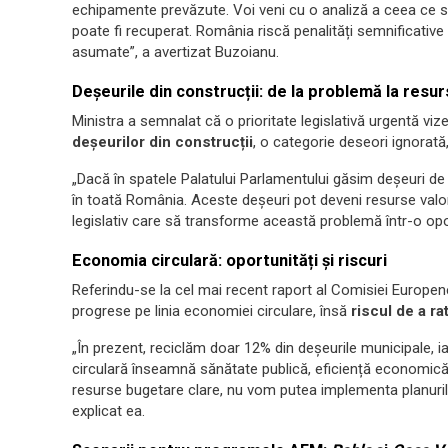
echipamente prevăzute. Voi veni cu o analiză a ceea ce 
poate fi recuperat. România riscă penalități semnificative 
asumate”, a avertizat Buzoianu.
Deșeurile din construcții: de la problemă la resur
Ministra a semnalat că o prioritate legislativă urgentă vi
deșeurilor din construcții
, o categorie deseori ignorată,
„Dacă în spatele Palatului Parlamentului găsim deșeuri d
în toată România. Aceste deșeuri pot deveni resurse val
legislativ care să transforme această problemă într-o opo
Economia circulară: oportunități și riscuri
Referindu-se la cel mai recent raport al Comisiei Europe
progrese pe linia economiei circulare, însă
riscul de a r
„În prezent, reciclăm doar 12% din deșeurile municipale, 
circulară înseamnă sănătate publică, eficiență economică 
resurse bugetare clare, nu vom putea implementa planuri
explicat ea.