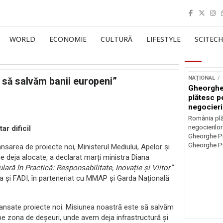
WORLD
ECONOMIE
CULTURĂ
LIFESTYLE
SCITECH
NAȚIONAL
 să salvăm banii europeni”
Gheorghe
plătesc p
negocieri
România plă
negocierilor
r dificil
Gheorghe Pi
Gheorghe Pi
lansarea de proiecte noi, Ministerul Mediului, Apelor și
 deja alocate, a declarat marți ministra Diana
ară în Practică: Responsabilitate, Inovație și Viitor”
.
a și FADI, în parteneriat cu MMAP și Garda Națională
i lansate proiecte noi. Misiunea noastră este să salvăm
v pe zona de deșeuri, unde avem deja infrastructură și