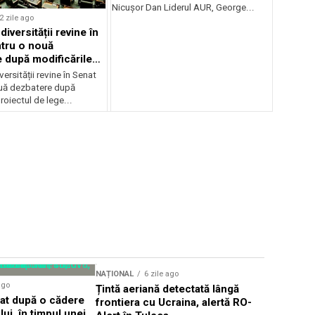
Nicușor Dan Liderul AUR, George...
2 zile ago
iversității revine în
tru o nouă
 după modificările
or
ersității revine în Senat
uă dezbatere după
roiectul de lege...
Sursă foto: Shutte
NAȚIONAL
6 zile ago
NAȚIONAL
ago
Țintă aeriană detectată lângă
Cea mai gr
dat după o cădere
frontiera cu Ucraina, alertă RO-
afectează 
ui, în timpul unei