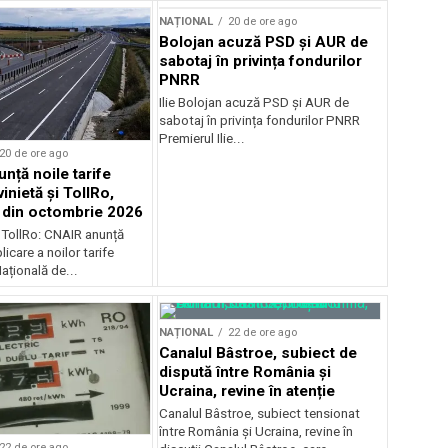
NAȚIONAL
20 de ore ago
Bolojan acuză PSD și AUR de
sabotaj în privința fondurilor
PNRR
Ilie Bolojan acuză PSD și AUR de
sabotaj în privința fondurilor PNRR
Premierul Ilie...
20 de ore ago
nță noile tarife
inietă și TollRo,
e din octombrie 2026
i TollRo: CNAIR anunță
icare a noilor tarife
țională de...
NAȚIONAL
22 de ore ago
Canalul Bâstroe, subiect de
dispută între România și
Ucraina, revine în atenție
Canalul Bâstroe, subiect tensionat
între România și Ucraina, revine în
22 de ore ago