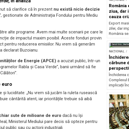
erde
, în analiză
România e
inut să clarifice că în prezent
nu există nicio decizie
ziua, dar 
”
, gestionate de Administrația Fondului pentru Mediu
cauza cri
Export masiv
zilei, dar i
tre alte programe. Avem mai multe scenarii pe care le
România se.
 funcție de impactul maxim posibil. Aceste fonduri provin
trict pentru reducerea emisiilor. Nu vrem să generăm
Sursă foto: Shutte
 a declarat Buzoianu.
NAȚIONAL
Închidere
nităților de Energie (APCE)
a acuzat public, într-un
cărbune d
ogramelor Rabla și Casa Verde”, banii urmând să fie
perspectiv
Călători”.
Închiderea c
Complexul E
e euro
implicații În
e și luciditate: „Nu vrem să jucăm la ruleta rusească
uie cântărită atent, iar prioritățile trebuie să aibă
chiar sute de milioane de euro
dacă nu își
al, Ministerul Mediului pare decis să opteze pentru
ul public sau cu actorii industriali.