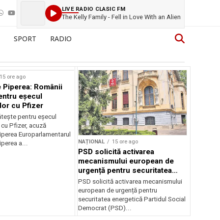
LIVE RADIO CLASIC FM
The Kelly Family - Fell in Love With an Alien
SPORT
RADIO
15 ore ago
 Piperea: Românii
entru eșecul
lor cu Pfizer
tește pentru eșecul
 cu Pfizer, acuză
perea Europarlamentarul
NAȚIONAL
15 ore ago
perea a...
PSD solicită activarea
mecanismului european de
urgență pentru securitatea
energetică a României
PSD solicită activarea mecanismului
european de urgență pentru
securitatea energetică Partidul Social
Democrat (PSD)...