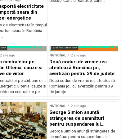
discuții Canalul Bâstroe, care...
xportă electricitate
importă seara din
zei energetice
 de electricitate în timpul
mporturi seara în România
..
rstock
Sursă foto: Shutterstock
2 zile ago
NAȚIONAL
2 zile ago
a centralelor pe
Două coduri de vreme rea
in Oltenia: cauze și
afectează România joi,
e de viitor
avertizări pentru 39 de județe
entralelor pe cărbune din
Două coduri de vreme rea afectează
nergetic Oltenia: cauze și
România joi, cu avertizări pentru 39
chiderea centralelor pe...
de județe...
NAȚIONAL
2 zile ago
George Simion anunță
strângerea de semnături
pentru suspendarea lui
Nicușor Dan
George Simion anunță strângerea de
semnături pentru suspendarea lui