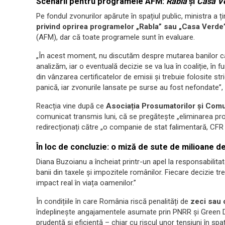
Scenarii pentru programele AFM:
Rabla
și
Casa V
Pe fondul zvonurilor apărute în spațiul public, ministra a ț
privind oprirea programelor „Rabla” sau „Casa Verde
(AFM), dar că toate programele sunt în evaluare.
„În acest moment, nu discutăm despre mutarea banilor că
analizăm, iar o eventuală decizie se va lua în coaliție, în
din vânzarea certificatelor de emisii și trebuie folosite s
panică, iar zvonurile lansate pe surse au fost nefondate”,
Reacția vine după ce
Asociația Prosumatorilor și Comu
comunicat transmis luni, că se pregătește „eliminarea pr
redirecționați către „o companie de stat falimentară, CFR 
În loc de concluzie: o miză de sute de milioane d
Diana Buzoianu a încheiat printr-un apel la responsabilitat
banii din taxele și impozitele românilor. Fiecare decizie treb
impact real în viața oamenilor.”
În condițiile în care România riscă penalități de
zeci sau 
îndeplinește angajamentele asumate prin PNRR și Green De
prudență și eficiență – chiar cu riscul unor tensiuni în spați