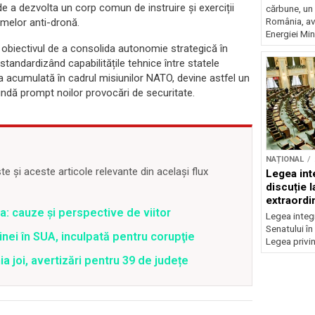
e a dezvolta un corp comun de instruire și exerciții
cărbune, un 
România, av
emelor anti-dronă.
Energiei Mini
ă obiectivul de a consolida autonomie strategică în
tandardizând capabilitățile tehnice între statele
 acumulată în cadrul misiunilor NATO, devine astfel un
undă prompt noilor provocări de securitate.
NAȚIONAL
 și aceste articole relevante din același flux
Legea inte
discuție 
extraordi
a: cauze și perspective de viitor
Legea integr
Senatului în
nei în SUA, inculpată pentru corupţie
Legea privin
joi, avertizări pentru 39 de județe