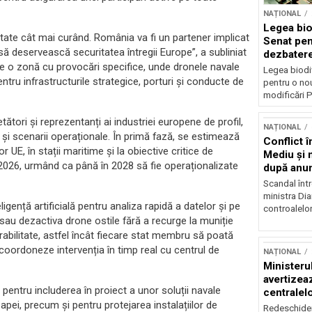
NAȚIONAL
Legea biod
tate cât mai curând. România va fi un partener implicat
Senat pen
să deservească securitatea întregii Europe”, a subliniat
dezbatere
 o zonă cu provocări specifice, unde dronele navale
deputațil
Legea biodiv
ntru infrastructurile strategice, porturi și conducte de
pentru o no
modificări P
tători și reprezentanți ai industriei europene de profil,
NAȚIONAL
 și scenarii operaționale. În primă fază, se estimează
Conflict î
r UE, în stații maritime și la obiective critice de
Mediu şi 
i 2026, urmând ca până în 2028 să fie operaționalizate
după anun
Scandal într
ministra Di
ligență artificială pentru analiza rapidă a datelor și pe
controalelor
sau dezactiva drone ostile fără a recurge la muniție
bilitate, astfel încât fiecare stat membru să poată
 coordoneze intervenția în timp real cu centrul de
NAȚIONAL
Ministeru
avertizea
t pentru includerea în proiect a unor soluții navale
centralel
pei, precum și pentru protejarea instalațiilor de
risc majo
Redeschider