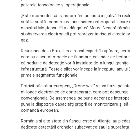
palierele tehnologice și operaționale.
„Este momentul să transformăm această inițiativă în reali
sută la sută în construirea unui sistem interoperabil care 
ministrul Moşteanu. El a adăugat că Marea Neagră rămâne
și observarea electronică pot reprezenta riscuri directe pe
gaz.
Reuniunea de la Bruxelles a reunit experți în apărare, cerce
care au discutat modele de finanțare, calendar de testare
că nodurile de detecție vor fi instalate de-a lungul granițelo
infrastructură. Testele pilot vor începe la începutul anulu
primele segmente funcționale.
Potrivit oficialilor europeni, „Drone wall” se va baza pe inte
mijloace electronice de contracarare, care pot descuraja 
convențională. De asemenea, se pune accent pe interopera
pune la dispoziție capacități proprii de monitorizare și să
comandă european.
România și alte state din flancul estic al Alianței au pleda
dedicate detectării dronelor subacvatice sau la suprafața a