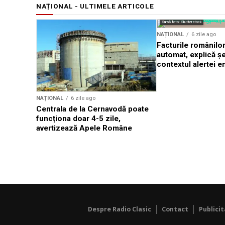
NAȚIONAL - ULTIMELE ARTICOLE
Sursă foto: Shutterstock
NAȚIONAL
6 zile ago
Facturile românilor
automat, explică ș
contextul alertei e
NAȚIONAL
6 zile ago
Centrala de la Cernavodă poate
funcționa doar 4-5 zile,
avertizează Apele Române
Despre Radio Clasic
Contact
Publici