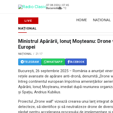
07.08.2026 | 07:45
Bucuresti
--°C
HOME
NAȚIONAL
NAȚIONAL
Ministrul Apărării, Ionuţ Moşteanu: Drone 
Europei
NAȚIONAL
21:17
TELEGRAM
WHATSAPP
FACEBOOK
București, 26 septembrie 2025 – România a anunțat vineri
rețele avansate de apărare anti-dronă, denumită „Drone wal
întreg continentul european împotriva amenințărilor aerien
Apărării, Ionuț Moşteanu, imediat după reuniunea organiz
și Spațiu, Andrius Kubilius.
Proiectul „Drone wall” vizează crearea unui lanț integrat 
detecteze, să identifice și să neutralizeze drone de diver
pledat pentru accelerarea procesului de implementare și p