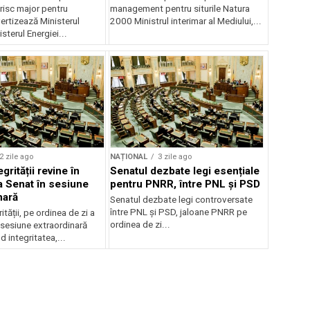
risc major pentru
management pentru siturile Natura
ertizează Ministerul
2000 Ministrul interimar al Mediului,...
sterul Energiei...
2 zile ago
NAȚIONAL
3 zile ago
grității revine în
Senatul dezbate legi esențiale
la Senat în sesiune
pentru PNRR, între PNL și PSD
nară
Senatul dezbate legi controversate
între PNL și PSD, jaloane PNRR pe
ității, pe ordinea de zi a
ordinea de zi...
 sesiune extraordinară
d integritatea,...