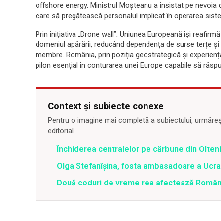
offshore energy. Ministrul Moşteanu a insistat pe nevoia d
care să pregătească personalul implicat în operarea sist
Prin inițiativa „Drone wall”, Uniunea Europeană își reafirm
domeniul apărării, reducând dependența de surse terțe și s
membre. România, prin poziția geostrategică și experiența
pilon esențial în conturarea unei Europe capabile să răsp
Context și subiecte conexe
Pentru o imagine mai completă a subiectului, urmărește
editorial.
Închiderea centralelor pe cărbune din Olteni
Olga Stefanîşina, fosta ambasadoare a Ucrai
Două coduri de vreme rea afectează România 