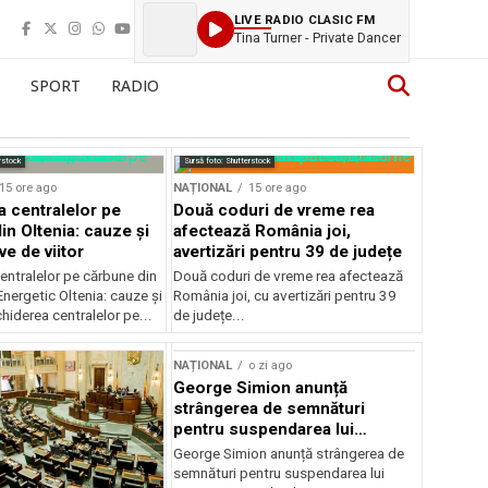
LIVE RADIO CLASIC FM
Tina Turner - Private Dancer
SPORT
RADIO
rstock
Sursă foto: Shutterstock
15 ore ago
NAȚIONAL
15 ore ago
a centralelor pe
Două coduri de vreme rea
in Oltenia: cauze și
afectează România joi,
e de viitor
avertizări pentru 39 de județe
entralelor pe cărbune din
Două coduri de vreme rea afectează
nergetic Oltenia: cauze și
România joi, cu avertizări pentru 39
chiderea centralelor pe...
de județe...
NAȚIONAL
o zi ago
George Simion anunță
strângerea de semnături
pentru suspendarea lui
Nicușor Dan
George Simion anunță strângerea de
semnături pentru suspendarea lui