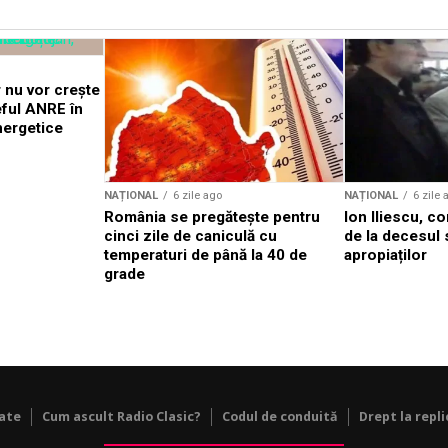
 nu vor crește
eful ANRE în
nergetice
NAȚIONAL
6 zile ago
NAȚIONAL
6 zile 
România se pregătește pentru
Ion Iliescu, c
cinci zile de caniculă cu
de la decesul 
temperaturi de până la 40 de
apropiaților
grade
tate
Cum ascult Radio Clasic?
Codul de conduită
Drept la repli