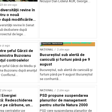
Nicușor Dan Liderul AUR, George...
23 de ore ago
iversității revine în
tru o nouă
 după modificările
or
ersității revine în Senat
uă dezbatere după
roiectul de lege...
Sursă foto: Shutterstock
o zi ago
NAȚIONAL
2 zile ago
ntre şeful Gărzii de
Bucureștiul sub alertă de
ministra Buzoianu
caniculă și furtuni până pe 9
ţul controalelor
august
e şeful Gărzii de Mediu şi
Bucureștiul, sub alertă de caniculă și
ana Buzoianu după anunţul
furtuni până pe 9 august Bucureștiul
 Conflictul...
se confruntă...
2 zile ago
NAȚIONAL
2 zile ago
l Energiei
PSD propune suspendarea
ză: Redeschiderea
planurilor de management
or pe cărbune, un
pentru siturile Natura 2000
r pentru România
ea centralelor pe
PSD cere suspendarea planurilor de