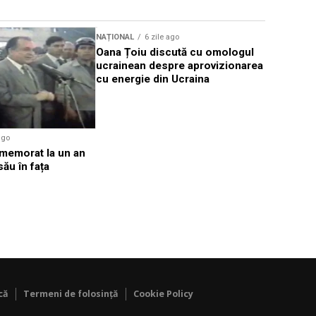
NAȚIONAL
6 zile ago
NAȚIONAL
Oana Țoiu discută cu omologul
DNA: Deci
ucrainean despre aprovizionarea
prescripți
cu energie din Ucraina
cazurile 
ago
omemorat la un an
său în fața
că
Termeni de folosință
Cookie Policy