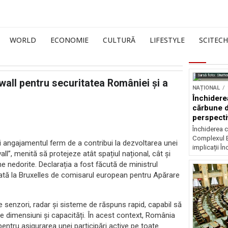
WORLD
ECONOMIE
CULTURĂ
LIFESTYLE
SCITECH
Sursă foto: Shutte
wall pentru securitatea României şi a
NAȚIONAL
Închidere
cărbune d
perspectiv
Închiderea c
Complexul E
 angajamentul ferm de a contribui la dezvoltarea unei
implicații În
l”, menită să protejeze atât spațiul național, cât și
e nedorite. Declarația a fost făcută de ministrul
ată la Bruxelles de comisarul european pentru Apărare
de senzori, radar și sisteme de răspuns rapid, capabil să
se dimensiuni și capacități. În acest context, România
entru asigurarea unei participări active pe toate