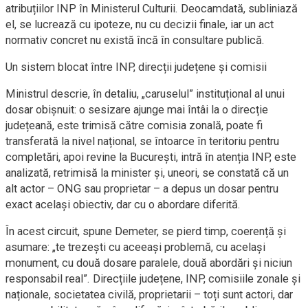
atribuțiilor INP în Ministerul Culturii. Deocamdată, subliniază
el, se lucrează cu ipoteze, nu cu decizii finale, iar un act
normativ concret nu există încă în consultare publică.
Un sistem blocat între INP, direcții județene și comisii
Ministrul descrie, în detaliu, „caruselul” instituțional al unui
dosar obișnuit: o sesizare ajunge mai întâi la o direcție
județeană, este trimisă către comisia zonală, poate fi
transferată la nivel național, se întoarce în teritoriu pentru
completări, apoi revine la București, intră în atenția INP, este
analizată, retrimisă la minister și, uneori, se constată că un
alt actor – ONG sau proprietar – a depus un dosar pentru
exact același obiectiv, dar cu o abordare diferită.
În acest circuit, spune Demeter, se pierd timp, coerență și
asumare: „te trezești cu aceeași problemă, cu același
monument, cu două dosare paralele, două abordări și niciun
responsabil real”. Direcțiile județene, INP, comisiile zonale și
naționale, societatea civilă, proprietarii – toți sunt actori, dar