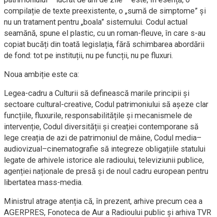
compilație de texte preexistente, o „sumă de simptome” și
nu un tratament pentru „boala” sistemului. Codul actual
seamănă, spune el plastic, cu un roman-fleuve, în care s-au
copiat bucăți din toată legislația, fără schimbarea abordării
de fond: tot pe instituții, nu pe funcții, nu pe fluxuri.
Noua ambiție este ca:
Legea-cadru a Culturii să definească marile principii și
sectoare cultural-creative, Codul patrimoniului să așeze clar
funcțiile, fluxurile, responsabilitățile și mecanismele de
intervenție, Codul diversității și creației contemporane să
lege creația de azi de patrimoniul de mâine, Codul media–
audiovizual–cinematografie să integreze obligațiile statului
legate de arhivele istorice ale radioului, televiziunii publice,
agenției naționale de presă și de noul cadru european pentru
libertatea mass-media.
Ministrul atrage atenția că, în prezent, arhive precum cea a
AGERPRES, Fonoteca de Aur a Radioului public și arhiva TVR