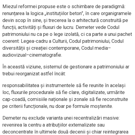
Miezul reformei propuse este o schimbare de paradigmă:
renunțarea la logica „instituțiilor beton”, în care organigramele
devin scop în sine, și trecerea la o arhitectură construită pe
funcții, activități și fluxuri de lucru. Demeter vede Codul
patrimoniului nu ca pe o lege izolată, ci ca parte a unui pachet
coerent: Legea-cadru a Culturii, Codul patrimoniului, Codul
diversității și creației contemporane, Codul media–
audiovizual–cinematografie.
În această viziune, sistemul de gestionare a patrimoniului ar
trebui reorganizat astfel încât:
responsabilitatea și instrumentele să fie reunite în același
loc, fluxurile procedurale să fie clare, digitalizate, urmărite
cap-coadă, comisiile naționale și zonale să fie reconstruite
pe criterii funcționale, nu doar pe formule moștenite.
Demeter nu exclude varianta unei recentralizări masive:
revenirea la centru a atribuțiilor externalizate sau
deconcentrate în ultimele două decenii și chiar reintegrarea