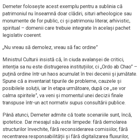
Demeter folosește acest exemplu pentru a sublinia că
patrimoniul nu înseamnă doar clădiri, situri arheologice sau
monumente de for public, ci și patrimoniu literar, arhivistic,
spiritual – domenii care trebuie integrate în același pachet
legislativ coerent.
„Nu vreau să demolez, vreau să fac ordine”
Ministrul Culturii insistă că, în ciuda avalanșei de critici,
intenția sa nu este distrugerea instituțiilor, ci „Ordo ab Chao” –
puțină ordine într-un haos acumulat în trei decenii și jumătate.
Spune că a inventariat tipurile de probleme, cauzele și
posibilele soluții, iar în etapa următoare, după ce „se vor
calma spiritele”, va veni și momentul unei decizii finale
transpuse într-un act normativ supus consultării publice.
Până atunci, Demeter admite că toate scenariile sunt, încă,
ipotetice. Dar mesajul său este limpede: fără demolarea
structurilor învechite, fără reconsiderarea comisiilor, fără
recentrarea responsabilității și fără digitalizarea fluxurilor,