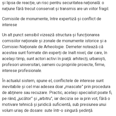
și lipsa de reacție, un risc pentru securitatea națională: o
națiune fără trecut conservat și transmis are un viitor fragil.
Comisiile de monumente, între expertiză și conflict de
interese
Un alt punct sensibil vizează structura și funcționarea
comisiilor naționale și zonale de monumente istorice și a
Comisiei Naționale de Arheologie. Demeter notează că
acestea sunt formate din experți de înalt nivel, dar care, în
același timp, sunt actori activi în piață: arhitecți, urbaniști,
profesori universitari, oameni cu propriile proiecte, firme,
interese profesionale.
În actualul sistem, spune el, conflictele de interese sunt
inevitabile și cel mai adesea doar „mascate” prin procedura
de abținere sau recuzare. Practic, același specialist poate fi,
pe rând, „jucător” și „arbitru”, iar decizia se ia prin vot, fără o
motivare tehnică și juridică suficientă, sub presiunea unui
volum uriaș de dosare: sute într-o singură ședință.