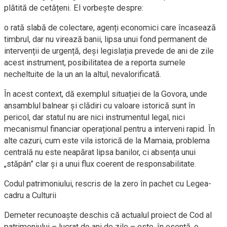
plătită de cetățeni. El vorbește despre:
o rată slabă de colectare, agenți economici care încasează
timbrul, dar nu virează banii, lipsa unui fond permanent de
intervenții de urgență, deși legislația prevede de ani de zile
acest instrument, posibilitatea de a reporta sumele
necheltuite de la un an la altul, nevalorificată.
În acest context, dă exemplul situației de la Govora, unde
ansamblul balnear și clădiri cu valoare istorică sunt în
pericol, dar statul nu are nici instrumentul legal, nici
mecanismul financiar operațional pentru a interveni rapid. În
alte cazuri, cum este vila istorică de la Mamaia, problema
centrală nu este neapărat lipsa banilor, ci absența unui
„stăpân” clar și a unui flux coerent de responsabilitate.
Codul patrimoniului, rescris de la zero în pachet cu Legea-
cadru a Culturii
Demeter recunoaște deschis că actualul proiect de Cod al
patrimoniului – lucrat de ani de zile – este, în esență, o