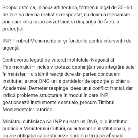
Scopul este ca, în noua arhitectură, termenul legal de 30–60
de zile să devină realist și respectat, nu doar un mecanism
prin care intră în joc avizul tacit și dispariția de facto a
protecției.
INP, Timbrul Monumentelor și fondurile pentru intervenții de
urgență
Controversa legată de viitorul Institutului Național al
Patrimoniului – inclusiv ipoteza desființării sau integrării sale
în minister – a stârnit reacții dure din partea conducerii
instituției, a unor ONG-uri, a partidelor de opoziție și chiar a
Academiei. Demeter respinge ideea unui conflict frontal, dar
indică probleme structurale în modul în care INP
gestionează instrumente esențiale, precum Timbrul
Monumentelor Istorice.
Ministrul subliniază că INP nu este un ONG, ci o instituție
publică a Ministerului Culturii, cu autonomie instituțională, și
că are obligația să gestioneze corect o taxă parafiscală