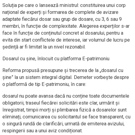
Soluția pe care o lansează ministrul: constituirea unui corp
național de experți și formarea de complete de avizare
adaptate fiecărui dosar sau grup de dosare, cu 3, 6 sau 9
membri, în funcție de complexitate. Alegerea experților s-ar
face în funcție de conținutul concret al dosarului, pentru a
evita din start conflictele de interese, iar volumul de lucru pe
ședință ar fi limitat la un nivel rezonabil.
Dosarul cu șine, înlocuit cu platforma E-patrimoniu
Reforma propusă presupune și trecerea de la „dosarul cu
șine” la un sistem integral digital. Demeter vorbește despre
o platformă de tip E-patrimoniu, în care:
dosarul nu poate avansa dacă nu conține toate documentele
obligatorii, traseul fiecărei solicitări este clar, urmărit și
înregistrat, timpii morți și plimbarea fizică a dosarelor sunt
eliminați, comunicarea cu solicitantul se face transparent, cu
o singură rundă de clarificări, urmată de emiterea avizului,
respingerii sau a unui aviz condiționat.