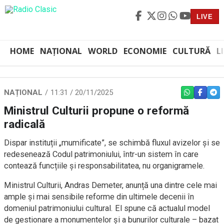
LIVE
HOME
NAȚIONAL
WORLD
ECONOMIE
CULTURĂ
L
NAȚIONAL
11:31 / 20/11/2025
WHATSAPP
FACEBO
TEL
Ministrul Culturii propune o reformă
radicală
Dispar instituții „mumificate”, se schimbă fluxul avizelor și se
redesenează Codul patrimoniului, într-un sistem în care
contează funcțiile și responsabilitatea, nu organigramele.
Ministrul Culturii, Andras Demeter, anunță una dintre cele mai
ample și mai sensibile reforme din ultimele decenii în
domeniul patrimoniului cultural. El spune că actualul model
de gestionare a monumentelor și a bunurilor culturale – bazat