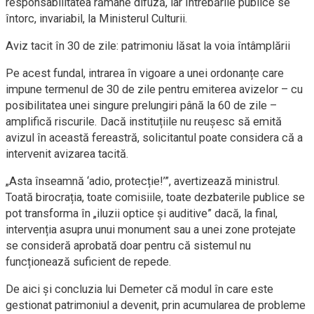
responsabilitatea rămâne difuză, iar întrebările publice se
întorc, invariabil, la Ministerul Culturii.
Aviz tacit în 30 de zile: patrimoniu lăsat la voia întâmplării
Pe acest fundal, intrarea în vigoare a unei ordonanțe care
impune termenul de 30 de zile pentru emiterea avizelor – cu
posibilitatea unei singure prelungiri până la 60 de zile –
amplifică riscurile. Dacă instituțiile nu reușesc să emită
avizul în această fereastră, solicitantul poate considera că a
intervenit avizarea tacită.
„Asta înseamnă ‘adio, protecție!’”, avertizează ministrul.
Toată birocrația, toate comisiile, toate dezbaterile publice se
pot transforma în „iluzii optice și auditive” dacă, la final,
intervenția asupra unui monument sau a unei zone protejate
se consideră aprobată doar pentru că sistemul nu
funcționează suficient de repede.
De aici și concluzia lui Demeter că modul în care este
gestionat patrimoniul a devenit, prin acumularea de probleme