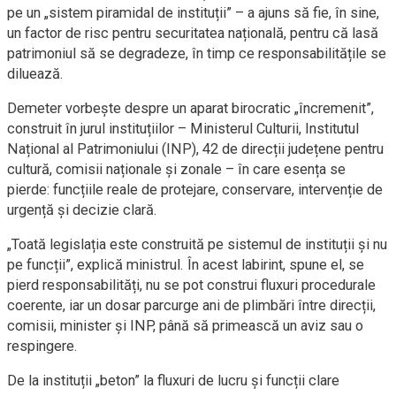
pe un „sistem piramidal de instituții” – a ajuns să fie, în sine,
un factor de risc pentru securitatea națională, pentru că lasă
patrimoniul să se degradeze, în timp ce responsabilitățile se
diluează.
Demeter vorbește despre un aparat birocratic „încremenit”,
construit în jurul instituțiilor – Ministerul Culturii, Institutul
Național al Patrimoniului (INP), 42 de direcții județene pentru
cultură, comisii naționale și zonale – în care esența se
pierde: funcțiile reale de protejare, conservare, intervenție de
urgență și decizie clară.
„Toată legislația este construită pe sistemul de instituții și nu
pe funcții”, explică ministrul. În acest labirint, spune el, se
pierd responsabilități, nu se pot construi fluxuri procedurale
coerente, iar un dosar parcurge ani de plimbări între direcții,
comisii, minister și INP, până să primească un aviz sau o
respingere.
De la instituții „beton” la fluxuri de lucru și funcții clare