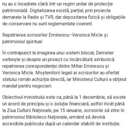
nu au o încadrate clară într-un regim unitar de protecție
patrimonială. Digitalizarea există, parțial, prin proiecte
demarate la Radio și TVR, dar depozitarea fizică și obligațiile
de conservare nu sunt reglementate coerent.
Repatrierea scrisorilor Eminescu–Veronica Micle și
patrimoniul spiritual
În contrapunct la imaginea unui sistem blocat, Demeter
vorbește și despre un proiect cu încărcătură simbolică:
repatrierea corespondenței dintre Mihai Eminescu și
Veronica Micle. Moștenitorii legali ai scrisorilor au ofertat
statului român achiziția directă, iar Ministerul Culturii a obținut
mandat pentru negocieri.
Obiectivul ministrului este ca, până la 1 decembrie, să existe
un acord de principiu și o soluție financiară, astfel încât până
la Ziua Culturii Naționale, pe 15 ianuarie, scrisorile să intre în
patrimoniul Bibliotecii Naționale, urmând să devină
accesibile publicului după un calendar stabilit de instituție.