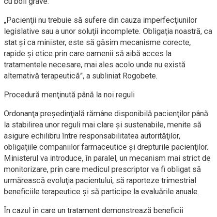
cu boli grave.
„Pacienţii nu trebuie să sufere din cauza imperfecţiunilor
legislative sau a unor soluţii incomplete. Obligaţia noastră, ca
stat şi ca minister, este să găsim mecanisme corecte,
rapide şi etice prin care oamenii să aibă acces la
tratamentele necesare, mai ales acolo unde nu există
alternativă terapeutică”, a subliniat Rogobete.
Procedură menţinută până la noi reguli
Ordonanţa preşedinţială rămâne disponibilă pacienţilor până
la stabilirea unor reguli mai clare şi sustenabile, menite să
asigure echilibru între responsabilitatea autorităţilor,
obligaţiile companiilor farmaceutice şi drepturile pacienţilor.
Ministerul va introduce, în paralel, un mecanism mai strict de
monitorizare, prin care medicul prescriptor va fi obligat să
urmărească evoluţia pacientului, să raporteze trimestrial
beneficiile terapeutice şi să participe la evaluările anuale.
În cazul în care un tratament demonstrează beneficii