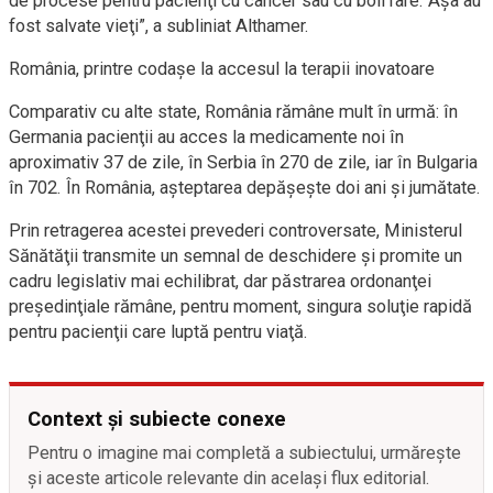
de procese pentru pacienţi cu cancer sau cu boli rare. Aşa au
fost salvate vieţi”, a subliniat Althamer.
România, printre codaşe la accesul la terapii inovatoare
Comparativ cu alte state, România rămâne mult în urmă: în
Germania pacienţii au acces la medicamente noi în
aproximativ 37 de zile, în Serbia în 270 de zile, iar în Bulgaria
în 702. În România, aşteptarea depăşeşte doi ani şi jumătate.
Prin retragerea acestei prevederi controversate, Ministerul
Sănătăţii transmite un semnal de deschidere şi promite un
cadru legislativ mai echilibrat, dar păstrarea ordonanţei
preşedinţiale rămâne, pentru moment, singura soluţie rapidă
pentru pacienţii care luptă pentru viaţă.
Context și subiecte conexe
Pentru o imagine mai completă a subiectului, urmărește
și aceste articole relevante din același flux editorial.