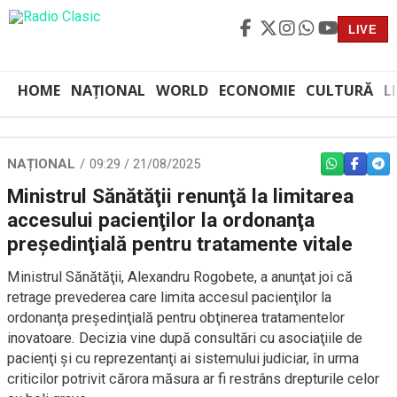
LIVE
HOME
NAȚIONAL
WORLD
ECONOMIE
CULTURĂ
L
NAȚIONAL
09:29 / 21/08/2025
WHATSAPP
FACEBO
TEL
Ministrul Sănătăţii renunţă la limitarea
accesului pacienţilor la ordonanţa
preşedinţială pentru tratamente vitale
Ministrul Sănătăţii, Alexandru Rogobete, a anunţat joi că
retrage prevederea care limita accesul pacienţilor la
ordonanţa preşedinţială pentru obţinerea tratamentelor
inovatoare. Decizia vine după consultări cu asociaţiile de
pacienţi şi cu reprezentanţi ai sistemului judiciar, în urma
criticilor potrivit cărora măsura ar fi restrâns drepturile celor