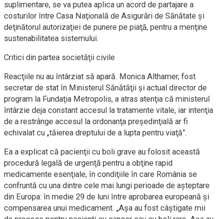
suplimentare, se va putea aplica un acord de partajare a
costurilor între Casa Naţională de Asigurări de Sănătate şi
deţinătorul autorizaţiei de punere pe piaţă, pentru a menţine
sustenabilitatea sistemului.
Critici din partea societăţii civile
Reacţiile nu au întârziat să apară. Monica Althamer, fost
secretar de stat în Ministerul Sănătăţii şi actual director de
program la Fundaţia Metropolis, a atras atenţia că ministerul
întârzie deja constant accesul la tratamente vitale, iar intenţia
de a restrânge accesul la ordonanţa preşedinţială ar fi
echivalat cu „tăierea dreptului de a lupta pentru viaţă”.
Ea a explicat că pacienţii cu boli grave au folosit această
procedură legală de urgenţă pentru a obţine rapid
medicamente esenţiale, în condiţiile în care România se
confruntă cu una dintre cele mai lungi perioade de aşteptare
din Europa: în medie 29 de luni între aprobarea europeană şi
compensarea unui medicament. „Aşa au fost câştigate mii