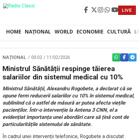
LIVE
HOME
NAȚIONAL
WORLD
ECONOMIE
CULTURĂ
L
NAȚIONAL
00:02 / 11/02/2026
WHATSAPP
FACEBO
TEL
Ministrul Sănătății respinge tăierea
salariilor din sistemul medical cu 10%
Ministrul Sănătății, Alexandru Rogobete, a declarat că se
opune ferm reducerii salariilor cu 10% în sistemul medical,
subliniind că o astfel de măsură ar putea afecta viețile
pacienților. Într-o intervenție la Antena 3 CNN, el a
evidențiat importanța unei abordări care să țină cont de
particularitățile sistemului de sănătate.
În cadrul unei intervenții telefonice, Rogobete a discutat