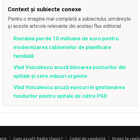
Context și subiecte conexe
Pentru o imagine mai completă a subiectului, urmărește
și aceste articole relevante din același flux editorial.
România pierde 10 milioane de euro pentru
modernizarea cabinetelor de planificare
familială
Vlad Voiculescu acuză blocarea posturilor din
spitale și cere măsuri urgente
Vlad Voiculescu acuză eșecuri în gestionarea
fondurilor pentru spitale de către PSD
tate
Cum ascult Radio Clasic?
Codul de conduită
Drept la repli