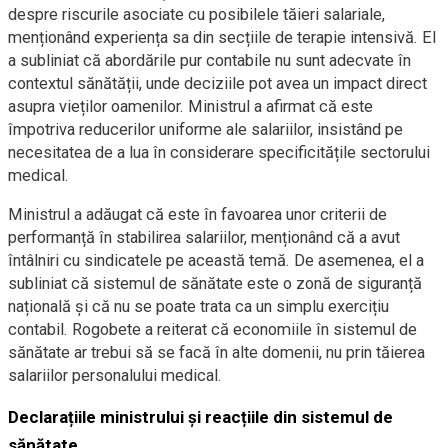
despre riscurile asociate cu posibilele tăieri salariale,
menționând experiența sa din secțiile de terapie intensivă. El
a subliniat că abordările pur contabile nu sunt adecvate în
contextul sănătății, unde deciziile pot avea un impact direct
asupra vieților oamenilor. Ministrul a afirmat că este
împotriva reducerilor uniforme ale salariilor, insistând pe
necesitatea de a lua în considerare specificitățile sectorului
medical.
Ministrul a adăugat că este în favoarea unor criterii de
performanță în stabilirea salariilor, menționând că a avut
întâlniri cu sindicatele pe această temă. De asemenea, el a
subliniat că sistemul de sănătate este o zonă de siguranță
națională și că nu se poate trata ca un simplu exercițiu
contabil. Rogobete a reiterat că economiile în sistemul de
sănătate ar trebui să se facă în alte domenii, nu prin tăierea
salariilor personalului medical.
Declarațiile ministrului și reacțiile din sistemul de
sănătate