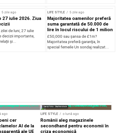
5 zile ago
LIFE STYLE
5 zile ago
27 iulie 2026. Ziua
Majoritatea oamenilor preferă
cizii
suma garantată de 50.000 de
lire în locul riscului de 1 milion
lei de luni, 27 iulie
 decizii importante,
£50,000 sau şansa de £1m?
relații și...
Majoritatea preferă garanţia, în
special femeile Un sondaj realizat...
Sursă foto: Shutte
Sursă foto: Shutterstock
LIFE STYLE
ă ago
LIFE STYLE
o lună ago
Românii c
openi cer
Românii aleg magazinele
euro în c
lamelor AI de la
secondhand pentru economii în
numărul s
ansparenţă ale UE
criza economică
constant