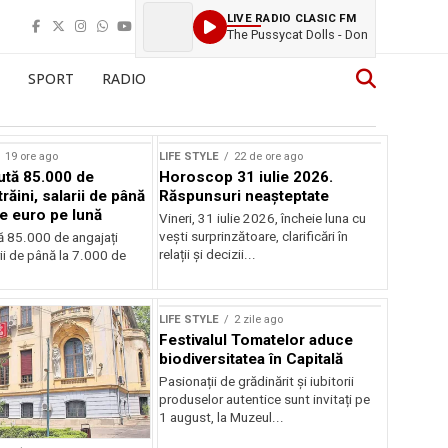
LIVE RADIO CLASIC FM
The Pussycat Dolls - Don
SPORT
RADIO
19 ore ago
LIFE STYLE
22 de ore ago
aută 85.000 de
Horoscop 31 iulie 2026.
trăini, salarii de până
Răspunsuri neașteptate
de euro pe lună
Vineri, 31 iulie 2026, încheie luna cu
vești surprinzătoare, clarificări în
tă 85.000 de angajați
relații și decizii...
arii de până la 7.000 de
LIFE STYLE
2 zile ago
Festivalul Tomatelor aduce
biodiversitatea în Capitală
Pasionații de grădinărit și iubitorii
produselor autentice sunt invitați pe
1 august, la Muzeul...