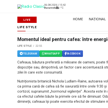
06.08.2026 | 15:42
Bucuresti
--°C
HOME
NAȚIONAL
LIFE STYLE
Momentul ideal pentru cafea: între energi
LIFE STYLE
22:55
TELEGRAM
WHATSAPP
FACEBOOK
Cafeaua, băutura preferată a milioane de oameni, poate fi
dispoziție sau, dimpotrivă, un factor care accentuează s
zilei în care este consumată.
Nutriționista britanică Nichola Ludlam-Raine, autoarea 
ca prima cană de cafea să fie savurată între orele 9:30 și 
cortizol, supranumit „hormonul vigilenței”. Acesta este în
ca efectul cafelei băute la primele ore să fie diminuat. Od
dimineții, cafeaua își poate exercita efectul de stimulare m