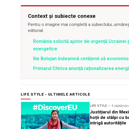
Context și subiecte conexe
Pentru o imagine mai completă a subiectului, urmărește
editorial.
România solicită ajutor de urgență Ucrainei p
energetice
Ilie Bolojan îndeamnă cetățenii să economis
Primarul Chirica anunță raționalizarea energi
LIFE STYLE - ULTIMELE ARTICOLE
LIFE STYLE
4 săptămân
Justițiarul din Mex
hoții de stâlpi cu 
intrigă autoritățile