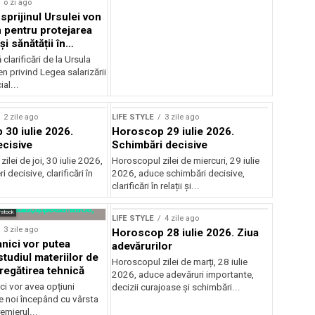
o zi ago
sprijinul Ursulei von
 pentru protejarea
și sănătății în
alarială
clarificări de la Ursula
n privind Legea salarizării
al...
Sursă foto: Shutterstock
2 zile ago
LIFE STYLE
3 zile ago
30 iulie 2026.
Horoscop 29 iulie 2026.
ecisive
Schimbări decisive
ilei de joi, 30 iulie 2026,
Horoscopul zilei de miercuri, 29 iulie
 decisive, clarificări în
2026, aduce schimbări decisive,
clarificări în relații și...
rstock
LIFE STYLE
4 zile ago
3 zile ago
Horoscop 28 iulie 2026. Ziua
tanici vor putea
adevărurilor
tudiul materiilor de
Horoscopul zilei de marți, 28 iulie
regătirea tehnică
2026, aduce adevăruri importante,
ici vor avea opțiuni
decizii curajoase și schimbări...
e noi începând cu vârsta
emierul...