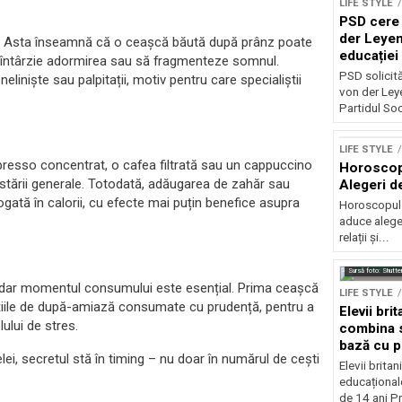
LIFE STYLE
PSD cere 
der Leyen
re. Asta înseamnă că o ceașcă băută după prânz poate
educației 
să întârzie adormirea sau să fragmenteze somnul.
reforma s
PSD solicită 
eliniște sau palpitații, motiv pentru care specialiștii
von der Leye
Partidul Soci
LIFE STYLE
spresso concentrat, o cafea filtrată sau un cappuccino
Horoscop 
 stării generale. Totodată, adăugarea de zahăr sau
Alegeri d
gată în calorii, cu efecte mai puțin benefice asupra
Horoscopul z
aduce alegeri
relații și...
Sursă foto: Shutte
 dar momentul consumului este esențial. Prima ceașcă
LIFE STYLE
orțiile de după-amiază consumate cu prudență, pentru a
Elevii bri
ului de stres.
combina s
bază cu p
lei, secretul stă în timing – nu doar în numărul de cești
Elevii britan
educațional
de 14 ani Pr