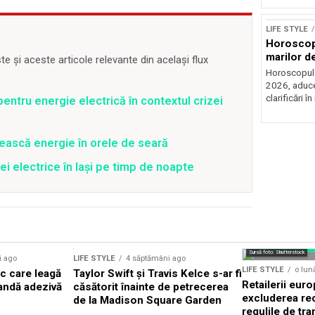
LIFE STYLE
Horoscop 
marilor de
 și aceste articole relevante din același flux
Horoscopul zi
2026, aduce
clarificări în 
entru energie electrică în contextul crizei
ească energie în orele de seară
ei electrice în Iași pe timp de noapte
Sursă foto: Shutterstock
i ago
LIFE STYLE
4 săptămâni ago
LIFE STYLE
o lun
ic care leagă
Taylor Swift și Travis Kelce s-ar fi
Retailerii eur
bandă adezivă
căsătorit înainte de petrecerea
excluderea rec
de la Madison Square Garden
regulile de tr