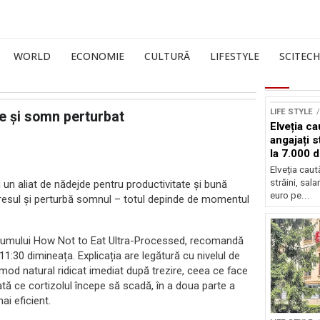
WORLD
ECONOMIE
CULTURĂ
LIFESTYLE
SCITECH
LIFE STYLE
e și somn perturbat
Elveția c
angajați s
la 7.000 
Elveția cau
străini, sal
 un aliat de nădejde pentru productivitate și bună
euro pe...
tresul și perturbă somnul – totul depinde de momentul
volumului How Not to Eat Ultra-Processed, recomandă
11:30 dimineața. Explicația are legătură cu nivelul de
 mod natural ridicat imediat după trezire, ceea ce face
ată ce cortizolul începe să scadă, în a doua parte a
ai eficient.