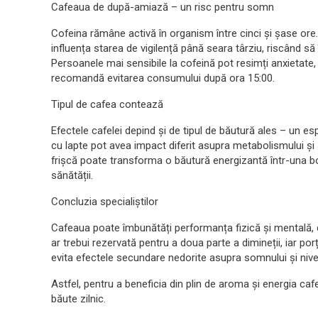
Cafeaua de după-amiază – un risc pentru somn
Cofeina rămâne activă în organism între cinci și șase o
influența starea de vigilență până seara târziu, riscând 
Persoanele mai sensibile la cofeină pot resimți anxietate, n
recomandă evitarea consumului după ora 15:00.
Tipul de cafea contează
Efectele cafelei depind și de tipul de băutură ales – un e
cu lapte pot avea impact diferit asupra metabolismului și
frișcă poate transforma o băutură energizantă într-una bo
sănătății.
Concluzia specialiștilor
Cafeaua poate îmbunătăți performanța fizică și mentală,
ar trebui rezervată pentru a doua parte a dimineții, iar p
evita efectele secundare nedorite asupra somnului și nivel
Astfel, pentru a beneficia din plin de aroma și energia cafe
băute zilnic.