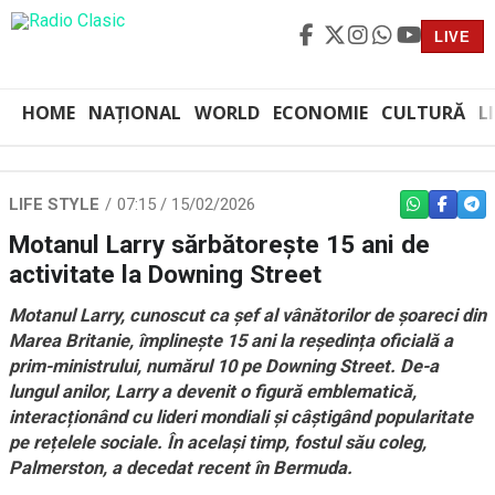
LIVE
HOME
NAȚIONAL
WORLD
ECONOMIE
CULTURĂ
L
LIFE STYLE
07:15 / 15/02/2026
WHATSAPP
FACEBO
TEL
Motanul Larry sărbătorește 15 ani de
activitate la Downing Street
Motanul Larry, cunoscut ca șef al vânătorilor de șoareci din
Marea Britanie, împlinește 15 ani la reședința oficială a
prim-ministrului, numărul 10 pe Downing Street. De-a
lungul anilor, Larry a devenit o figură emblematică,
interacționând cu lideri mondiali și câștigând popularitate
pe rețelele sociale. În același timp, fostul său coleg,
Palmerston, a decedat recent în Bermuda.