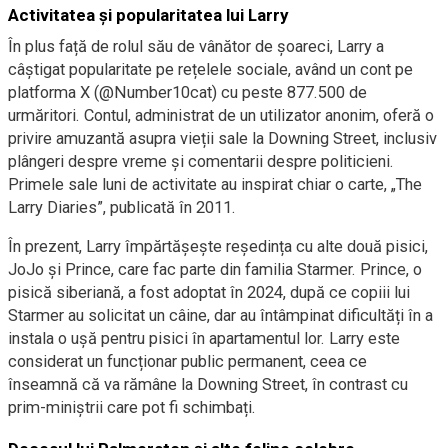
Activitatea și popularitatea lui Larry
În plus față de rolul său de vânător de șoareci, Larry a
câștigat popularitate pe rețelele sociale, având un cont pe
platforma X (@Number10cat) cu peste 877.500 de
urmăritori. Contul, administrat de un utilizator anonim, oferă o
privire amuzantă asupra vieții sale la Downing Street, inclusiv
plângeri despre vreme și comentarii despre politicieni.
Primele sale luni de activitate au inspirat chiar o carte, „The
Larry Diaries”, publicată în 2011.
În prezent, Larry împărtășește reședința cu alte două pisici,
JoJo și Prince, care fac parte din familia Starmer. Prince, o
pisică siberiană, a fost adoptat în 2024, după ce copiii lui
Starmer au solicitat un câine, dar au întâmpinat dificultăți în a
instala o ușă pentru pisici în apartamentul lor. Larry este
considerat un funcționar public permanent, ceea ce
înseamnă că va rămâne la Downing Street, în contrast cu
prim-miniștrii care pot fi schimbați.