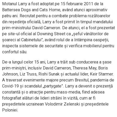
Motanul Larry a fost adoptat pe 15 februarie 2011 de la
Battersea Dogs and Cats Home, având atunci aproximativ
patru ani. Recrutat pentru a combate problema rozătoarelor
din reședința oficială, Larry a fost primit în timpul mandatului
prim-ministrului David Cameron. De atunci, el a fost prezentat
pe site-ul oficial al Downing Street ca „șeful vânătorilor de
șoareci al Cabinetului”, având rolul de a întâmpina oaspeții,
inspecta sistemele de securitate și verifica mobilierul pentru
confortul său.
De-a lungul celor 15 ani, Larry a trăit sub conducerea a șase
prim-miniștri, inclusiv David Cameron, Theresa May, Boris
Johnson, Liz Truss, Rishi Sunak și actualul lider, Keir Starmer.
A traversat evenimente majore precum Brexitul, pandemia de
Covid-19 și scandalul „partygate”. Larry a devenit o prezență
constantă și o atracție pentru mass-media, fiind adesea
fotografiat alături de lideri străini în vizită, cum ar fi
președintele ucrainean Volodimir Zelenski și președintele
Poloniei.