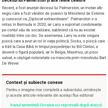
Decesul lui Palmerston și alte feline celebre
Recent, a fost anunțat decesul lui Palmerston, un motan alb-
negru care a fost vânător de șoareci la Ministerul de Externe
și cunoscut ca „Diplocat extraordinaire”. Palmerston s-a
retras în Bermuda în 2020, iar Larry a exprimat condoleanțe
pe contul său de socializare, subliniind că nu au existat
rivalități între cei doi. De asemenea, Larry nu este singura
pisică care a avut un rol în viața politică; Socks, o pisică care
a trăit la Casa Albă în timpul președinției lui Bill Clinton, a
devenit o figură populară, iar în Belgia, Maximus, un pisoi
salvat, a câștigat notorietate ca mascota prim-ministrului Bart
De Wever.
Context și subiecte conexe
Pentru o imagine mai completă a subiectului, urmărește
și aceste articole relevante din același flux editorial.
Iranul amenință Ucraina cu represalii după atacul