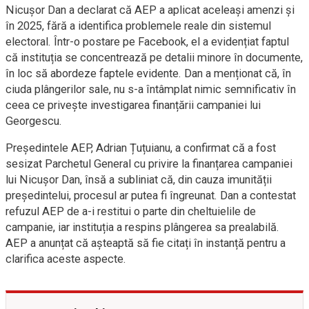
Nicușor Dan a declarat că AEP a aplicat aceleași amenzi și
în 2025, fără a identifica problemele reale din sistemul
electoral. Într-o postare pe Facebook, el a evidențiat faptul
că instituția se concentrează pe detalii minore în documente,
în loc să abordeze faptele evidente. Dan a menționat că, în
ciuda plângerilor sale, nu s-a întâmplat nimic semnificativ în
ceea ce privește investigarea finanțării campaniei lui
Georgescu.
Președintele AEP, Adrian Țuțuianu, a confirmat că a fost
sesizat Parchetul General cu privire la finanțarea campaniei
lui Nicușor Dan, însă a subliniat că, din cauza imunității
președintelui, procesul ar putea fi îngreunat. Dan a contestat
refuzul AEP de a-i restitui o parte din cheltuielile de
campanie, iar instituția a respins plângerea sa prealabilă.
AEP a anunțat că așteaptă să fie citați în instanță pentru a
clarifica aceste aspecte.