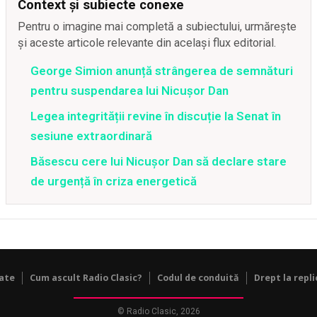
Context și subiecte conexe
Pentru o imagine mai completă a subiectului, urmărește
și aceste articole relevante din același flux editorial.
George Simion anunță strângerea de semnături
pentru suspendarea lui Nicușor Dan
Legea integrității revine în discuție la Senat în
sesiune extraordinară
Băsescu cere lui Nicușor Dan să declare stare
de urgență în criza energetică
tate
Cum ascult Radio Clasic?
Codul de conduită
Drept la repli
© Radio Clasic, 2026