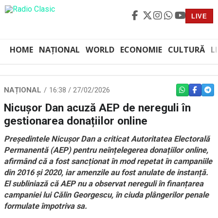
LIVE
HOME
NAȚIONAL
WORLD
ECONOMIE
CULTURĂ
L
NAȚIONAL
16:38 / 27/02/2026
WHATSAPP
FACEBO
TEL
Nicușor Dan acuză AEP de nereguli în
gestionarea donațiilor online
Președintele Nicușor Dan a criticat Autoritatea Electorală
Permanentă (AEP) pentru neînțelegerea donațiilor online,
afirmând că a fost sancționat în mod repetat în campaniile
din 2016 și 2020, iar amenzile au fost anulate de instanță.
El subliniază că AEP nu a observat nereguli în finanțarea
campaniei lui Călin Georgescu, în ciuda plângerilor penale
formulate împotriva sa.