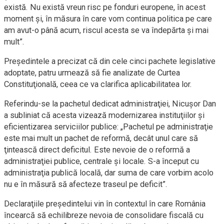
există. Nu există vreun risc pe fonduri europene, în acest
moment şi, în măsura în care vom continua politica pe care
am avut-o până acum, riscul acesta se va îndepărta şi mai
mult”.
Preşedintele a precizat că din cele cinci pachete legislative
adoptate, patru urmează să fie analizate de Curtea
Constituţională, ceea ce va clarifica aplicabilitatea lor.
Referindu-se la pachetul dedicat administraţiei, Nicuşor Dan
a subliniat că acesta vizează modernizarea instituţiilor şi
eficientizarea serviciilor publice: „Pachetul pe administraţie
este mai mult un pachet de reformă, decât unul care să
ţintească direct deficitul. Este nevoie de o reformă a
administraţiei publice, centrale şi locale. S-a început cu
administraţia publică locală, dar suma de care vorbim acolo
nu e în măsură să afecteze traseul pe deficit”.
Declaraţiile preşedintelui vin în contextul în care România
încearcă să echilibreze nevoia de consolidare fiscală cu