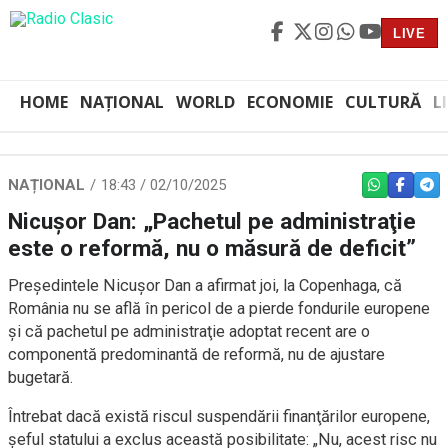
LIVE
HOME
NAȚIONAL
WORLD
ECONOMIE
CULTURĂ
L
NAȚIONAL
18:43 / 02/10/2025
WHATSAPP
FACEBO
TEL
Nicuşor Dan: „Pachetul pe administraţie
este o reformă, nu o măsură de deficit”
Preşedintele Nicuşor Dan a afirmat joi, la Copenhaga, că
România nu se află în pericol de a pierde fondurile europene
şi că pachetul pe administraţie adoptat recent are o
componentă predominantă de reformă, nu de ajustare
bugetară.
Întrebat dacă există riscul suspendării finanţărilor europene,
şeful statului a exclus această posibilitate: „Nu, acest risc nu