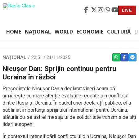
LIVE
HOME
NAȚIONAL
WORLD
ECONOMIE
CULTURĂ
L
NAȚIONAL
22:51 / 21/11/2025
WHATSAPP
FACEBO
TEL
Nicușor Dan: Sprijin continuu pentru
Ucraina în război
Președintele Nicușor Dan a declarat vineri seara că
urmărește cu mare atenție evoluțiile recente din conflictul
dintre Rusia și Ucraina. În cadrul unei declarații publice, el a
subliniat importanța sprijinului internațional pentru Ucraina,
alăturându-se astfel mesajului de solidaritate transmis de alți
lideri europeni.
În contextul intensificării conflictului din Ucraina, Nicușor Dan