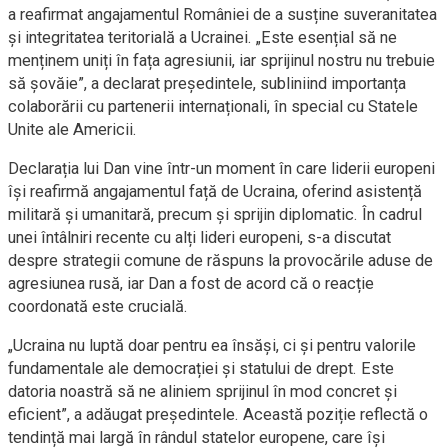
a reafirmat angajamentul României de a susține suveranitatea
și integritatea teritorială a Ucrainei. „Este esențial să ne
menținem uniți în fața agresiunii, iar sprijinul nostru nu trebuie
să șovăie”, a declarat președintele, subliniind importanța
colaborării cu partenerii internaționali, în special cu Statele
Unite ale Americii.
Declarația lui Dan vine într-un moment în care liderii europeni
își reafirmă angajamentul față de Ucraina, oferind asistență
militară și umanitară, precum și sprijin diplomatic. În cadrul
unei întâlniri recente cu alți lideri europeni, s-a discutat
despre strategii comune de răspuns la provocările aduse de
agresiunea rusă, iar Dan a fost de acord că o reacție
coordonată este crucială.
„Ucraina nu luptă doar pentru ea însăși, ci și pentru valorile
fundamentale ale democrației și statului de drept. Este
datoria noastră să ne aliniem sprijinul în mod concret și
eficient”, a adăugat președintele. Această poziție reflectă o
tendință mai largă în rândul statelor europene, care își