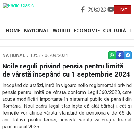
LIVE
HOME
NAȚIONAL
WORLD
ECONOMIE
CULTURĂ
L
NAȚIONAL
10:53 / 06/09/2024
WHATSAPP
FACEBO
TEL
Noile reguli privind pensia pentru limită
de vârstă începând cu 1 septembrie 2024
Începând de astăzi, intră în vigoare noile reglementări privind
pensia pentru limită de vârstă, conform Legii 360/2023, care
aduce modificări importante în sistemul public de pensii din
România. Noul cadru legal stabilește că atât bărbații, cât și
femeile vor atinge vârsta standard de pensionare de 65 de
ani. Totuși, pentru femei, această vârstă va crește treptat
până în anul 2035.