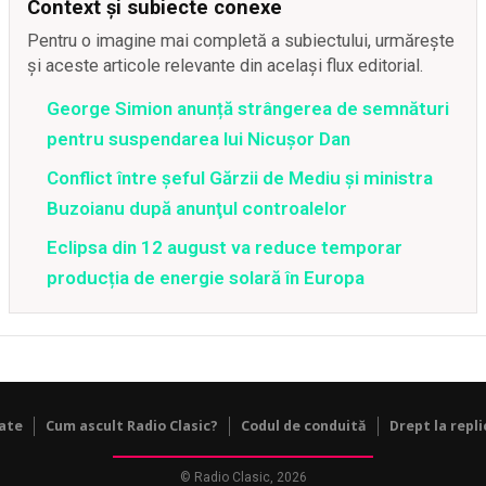
Context și subiecte conexe
Pentru o imagine mai completă a subiectului, urmărește
și aceste articole relevante din același flux editorial.
George Simion anunță strângerea de semnături
pentru suspendarea lui Nicușor Dan
Conflict între şeful Gărzii de Mediu şi ministra
Buzoianu după anunţul controalelor
Eclipsa din 12 august va reduce temporar
producția de energie solară în Europa
tate
Cum ascult Radio Clasic?
Codul de conduită
Drept la repli
© Radio Clasic, 2026