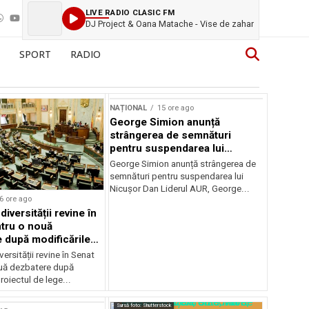
LIVE RADIO CLASIC FM
DJ Project & Oana Matache - Vise de zahar
SPORT
RADIO
NAȚIONAL
15 ore ago
George Simion anunță
strângerea de semnături
pentru suspendarea lui
Nicușor Dan
George Simion anunță strângerea de
semnături pentru suspendarea lui
Nicușor Dan Liderul AUR, George...
6 ore ago
iversității revine în
tru o nouă
 după modificările
or
ersității revine în Senat
uă dezbatere după
roiectul de lege...
Sursă foto: Shutterstock