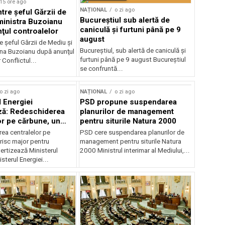
15 ore ago
NAȚIONAL
o zi ago
ntre şeful Gărzii de
Bucureștiul sub alertă de
ministra Buzoianu
caniculă și furtuni până pe 9
ţul controalelor
august
e şeful Gărzii de Mediu şi
Bucureștiul, sub alertă de caniculă și
ana Buzoianu după anunţul
furtuni până pe 9 august Bucureștiul
 Conflictul...
se confruntă...
o zi ago
NAȚIONAL
o zi ago
l Energiei
PSD propune suspendarea
ză: Redeschiderea
planurilor de management
or pe cărbune, un
pentru siturile Natura 2000
r pentru România
ea centralelor pe
PSD cere suspendarea planurilor de
risc major pentru
management pentru siturile Natura
ertizează Ministerul
2000 Ministrul interimar al Mediului,...
sterul Energiei...