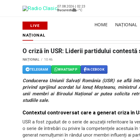
07.08.2026 | 02:23
Bucuresti
--°C
HOME
NAȚIONAL
NAȚIONAL
O criză în USR: Liderii partidului contestă
NAȚIONAL
10:46
TELEGRAM
WHATSAPP
FACEBOOK
Conducerea Uniunii Salvați România (USR) se află într
privind sprijinul acordat lui Ionuț Moșteanu, ministrul 
unii membri ai Biroului Național ar putea solicita ret
studiile sale.
Contextul controversat care a generat criza în 
USR a fost zguduit de o serie de acuzații referitoare la ver
o serie de întrebări cu privire la competențele acestuia în
generat nemulțumiri în rândul unor membri influenți ai pa