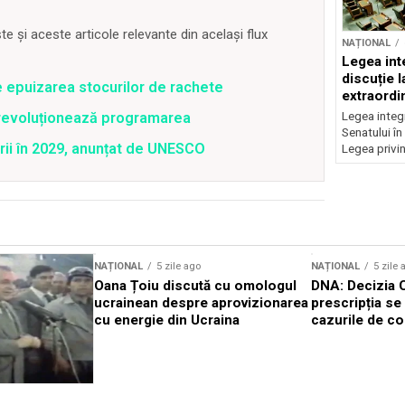
 și aceste articole relevante din același flux
NAȚIONAL
Legea inte
discuție 
e epuizarea stocurilor de rachete
extraordi
Legea integr
revoluționează programarea
Senatului în
rii în 2029, anunțat de UNESCO
Legea privin
NAȚIONAL
5 zile ago
NAȚIONAL
5 zile 
Oana Țoiu discută cu omologul
DNA: Decizia 
ucrainean despre aprovizionarea
prescripția se 
cu energie din Ucraina
cazurile de co