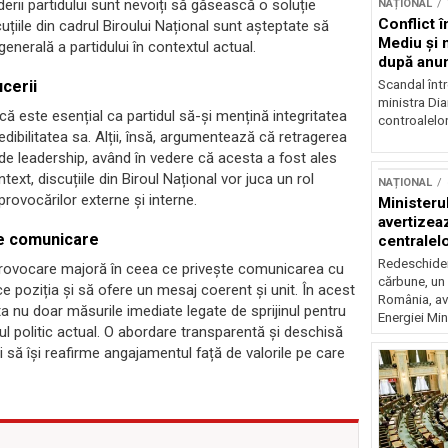
iderii partidului sunt nevoiți să găsească o soluție
NAȚIONAL
Conflict î
uțiile din cadrul Biroului Național sunt așteptate să
Mediu şi 
enerală a partidului în contextul actual.
după anun
Scandal într
cerii
ministra Di
n că este esențial ca partidul să-și mențină integritatea
controalelor
ibilitatea sa. Alții, însă, argumentează că retragerea
de leadership, având în vedere că acesta a fost ales
ext, discuțiile din Biroul Național vor juca un rol
NAȚIONAL
a provocărilor externe și interne.
Ministeru
avertizea
de comunicare
centralel
risc majo
Redeschider
provocare majoră în ceea ce privește comunicarea cu
cărbune, un 
ifice poziția și să ofere un mesaj coerent și unit. În acest
România, av
ta nu doar măsurile imediate legate de sprijinul pentru
Energiei Mini
l politic actual. O abordare transparentă și deschisă
și să își reafirme angajamentul față de valorile pe care