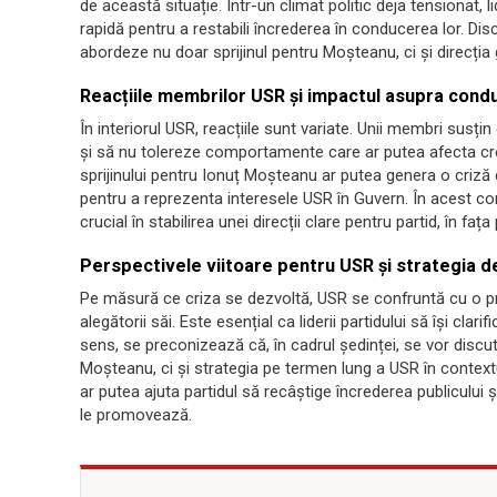
de această situație. Într-un climat politic deja tensionat, l
rapidă pentru a restabili încrederea în conducerea lor. Disc
abordeze nu doar sprijinul pentru Moșteanu, ci și direcția g
Reacțiile membrilor USR și impactul asupra condu
În interiorul USR, reacțiile sunt variate. Unii membri susți
și să nu tolereze comportamente care ar putea afecta cred
sprijinului pentru Ionuț Moșteanu ar putea genera o criză 
pentru a reprezenta interesele USR în Guvern. În acest cont
crucial în stabilirea unei direcții clare pentru partid, în faț
Perspectivele viitoare pentru USR și strategia 
Pe măsură ce criza se dezvoltă, USR se confruntă cu o 
alegătorii săi. Este esențial ca liderii partidului să își clar
sens, se preconizează că, în cadrul ședinței, se vor discu
Moșteanu, ci și strategia pe termen lung a USR în contextu
ar putea ajuta partidul să recâștige încrederea publicului 
le promovează.