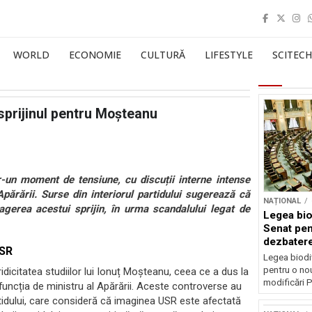
WORLD
ECONOMIE
CULTURĂ
LIFESTYLE
SCITECH
 sprijinul pentru Moșteanu
-un moment de tensiune, cu discuții interne intense
Apărării. Surse din interiorul partidului sugerează că
NAȚIONAL
ragerea acestui sprijin, în urma scandalului legat de
Legea biod
Senat pen
dezbatere
USR
deputațil
Legea biodiv
pentru o no
idicitatea studiilor lui Ionuț Moșteanu, ceea ce a dus la
modificări P
 funcția de ministru al Apărării. Aceste controverse au
rtidului, care consideră că imaginea USR este afectată