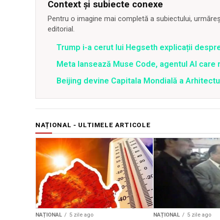
Context și subiecte conexe
Pentru o imagine mai completă a subiectului, urmărește
editorial.
Trump i-a cerut lui Hegseth explicații despr
Meta lansează Muse Code, agentul AI care 
Beijing devine Capitala Mondială a Arhitectu
NAȚIONAL - ULTIMELE ARTICOLE
NAȚIONAL
5 zile ago
NAȚIONAL
5 zile ago