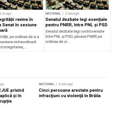
o zi ago
NAȚIONAL
2 zile ago
grității revine în
Senatul dezbate legi esențiale
la Senat în sesiune
pentru PNRR, între PNL și PSD
nară
Senatul dezbate legi controversate
între PNL și PSD, jaloane PNRR pe
ității, pe ordinea de zi a
ordinea de zi...
 sesiune extraordinară
d integritatea,...
ago
NAȚIONAL
5 zile ago
NAȚIONAL
CJUE privind
Cinci persoane arestate pentru
Primarul 
aplică și în
infracţiuni cu violenţă în Brăila
raționaliz
rupție
în Iași pe