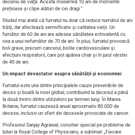
deceniu de viață. Acesta înseamnă 10 ani de momente
prețioase și clipe alături de cei dragi.”
Studiul mai arată că fumatul nu doar că reduce numărul de ani
trăiți, dar afectează semnificativ și calitatea vieții. Un
fumător de 60 de ani are adesea sănătatea echivalentă cu
cea a unui nefumător de 70 de ani. În plus, fumatul provoacă
boli grave, precum cancerul, bolile cardiovasculare și
afecțiuni respiratorii, care pot apărea chiar și în jurul vârstei
de 40 de ani.
Un impact devastator asupra sănătății și economiei
Fumatul este una dintre principalele cauze prevenibile de
deces și boală la nivel global, contribuind la decesul a până
la două treimi dintre utilizatorii pe termen lung. În Marea
Britanie, fumatul cauzează anual aproximativ 80.000 de
decese, inclusiv un sfert din decesele provocate de cancer.
Profesorul Sanjay Agrawal, consilier special pe probleme de
tutun la Royal College of Physicians, a subliniat: „Fiecare