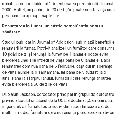
minute, aproape dublu față de estimarea precedentă din anul
2000. Astfel, un pachet de 20 de țigări poate scurta viața unei
persoane cu aproape șapte ore.
Renunțarea la fumat, un câștig semnificativ pentru
sănătate
Studiul, publicat în Journal of Addiction, subliniază beneficiile
renunțării la fumat. Potrivit analizei, un fumător care consumă
10 țigări pe zi și renunță la fumat pe 1 ianuarie poate evita
pierderea unei zile întregi de viață până pe 8 ianuarie. Dacă
renunțarea continuă până pe 5 februarie, câștigul în speranța
de viață ajunge la o săptămână, iar până pe 5 august, la o
lună. Până la sfârșitul anului, fumătorii care renunță ar putea
evita pierderea a 50 de zile de viață.
Dr. Sarah Jackson, cercetător principal în grupul de cercetare
privind alcoolul și tutunul de la UCL, a declarat: „Oamenii știu,
în general, că fumatul este nociv, dar subestimează cât de
mult. În medie, fumătorii care nu renunță pierd aproximativ un