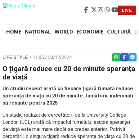
LIVE
HOME
NAȚIONAL
WORLD
ECONOMIE
CULTURĂ
L
LIFE STYLE
11:05 / 30/12/2024
WHATSAPP
FACEBO
TEL
O țigară reduce cu 20 de minute speranța
de viață
Un studiu recent arată că fiecare țigară fumată reduce
speranța de viață cu 20 de minute: fumătorii, îndemnați
să renunțe pentru 2025
Un studiu realizat de cercetătorii de la University College
London (UCL) arată că impactul fumatului asupra speranței
de viață este mai mare decât se credea anterior. Potrivit
cercetării, o singură țigară reduce speranța de viață cu 20 de