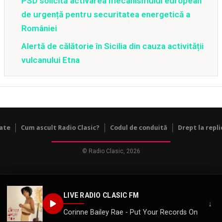
PSD solicită activarea mecanismului european
de urgență pentru securitatea energetică a
României
Alertă de călătorie în Sicilia din cauza activității
vulcanului Etna
tate
Cum ascult Radio Clasic?
Codul de conduită
Drept la repli
© Radio Clasic, 2026
LIVE RADIO CLASIC FM
↓
Corinne Bailey Rae - Put Your Records On