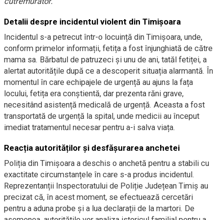
cutremurător.
Detalii despre incidentul violent din Timișoara
Incidentul s-a petrecut într-o locuință din Timișoara, unde,
conform primelor informații, fetița a fost înjunghiată de către
mama sa. Bărbatul de patruzeci și unu de ani, tatăl fetiței, a
alertat autoritățile după ce a descoperit situația alarmantă. În
momentul în care echipajele de urgență au ajuns la fața
locului, fetița era conștientă, dar prezenta răni grave,
necesitând asistență medicală de urgență. Aceasta a fost
transportată de urgență la spital, unde medicii au început
imediat tratamentul necesar pentru a-i salva viața.
Reacția autorităților și desfășurarea anchetei
Poliția din Timișoara a deschis o anchetă pentru a stabili cu
exactitate circumstanțele în care s-a produs incidentul.
Reprezentanții Inspectoratului de Poliție Județean Timiș au
precizat că, în acest moment, se efectuează cercetări
pentru a aduna probe și a lua declarații de la martori. De
asemenea, autoritățile vor analiza istoricul familial pentru a