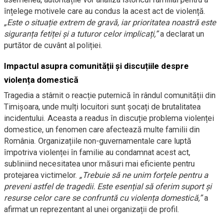
înțelege motivele care au condus la acest act de violență.
„Este o situație extrem de gravă, iar prioritatea noastră este
siguranța fetiței și a tuturor celor implicați,”
a declarat un
purtător de cuvânt al poliției.
Impactul asupra comunității și discuțiile despre
violența domestică
Tragedia a stârnit o reacție puternică în rândul comunității din
Timișoara, unde mulți locuitori sunt șocați de brutalitatea
incidentului. Aceasta a readus în discuție problema violenței
domestice, un fenomen care afectează multe familii din
România. Organizațiile non-guvernamentale care luptă
împotriva violenței în familie au condamnat acest act,
subliniind necesitatea unor măsuri mai eficiente pentru
protejarea victimelor.
„Trebuie să ne unim forțele pentru a
preveni astfel de tragedii. Este esențial să oferim suport și
resurse celor care se confruntă cu violența domestică,”
a
afirmat un reprezentant al unei organizații de profil.