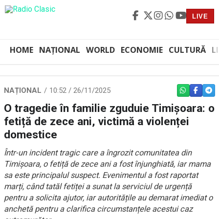
LIVE
HOME
NAȚIONAL
WORLD
ECONOMIE
CULTURĂ
L
NAȚIONAL
10:52 / 26/11/2025
WHATSAPP
FACEBO
TEL
O tragedie în familie zguduie Timișoara: o
fetiță de zece ani, victimă a violenței
domestice
Într-un incident tragic care a îngrozit comunitatea din
Timișoara, o fetiță de zece ani a fost înjunghiată, iar mama
sa este principalul suspect. Evenimentul a fost raportat
marți, când tatăl fetiței a sunat la serviciul de urgență
pentru a solicita ajutor, iar autoritățile au demarat imediat o
anchetă pentru a clarifica circumstanțele acestui caz