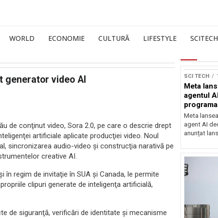
WORLD
ECONOMIE
CULTURĂ
LIFESTYLE
SCITECH
Sursă foto: Shutte
SCI TECH
t generator video AI
Meta lan
agentul A
programa
Meta lansea
agent AI de
u de conţinut video, Sora 2.0, pe care o descrie drept
anunțat lan
igenţei artificiale aplicate producţiei video. Noul
l, sincronizarea audio-video şi construcţia narativă pe
trumentelor creative AI.
şi în regim de invitaţie în SUA şi Canada, le permite
opriile clipuri generate de inteligenţa artificială,
te de siguranţă, verificări de identitate şi mecanisme