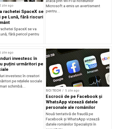
atacă prin Wi-Fi-ul hotelurilor
2 zile ago
Microsoft a emis un avertisment
 a rachetei SpaceX se
pentru...
 pe Lună, fără riscuri
ământ
 rachetei SpaceX se va
ună, fără pericol pentru
rstock
5 zile ago
anduri investesc în
u puțini urmăritori pe
ciale
uri investesc în creatori
ăritori pe rețelele sociale
mari schimbă...
SCI TECH
5 zile ago
Escrocii de pe Facebook și
WhatsApp vizează datele
personale ale românilor
Nouă tentativă de fraudă pe
Facebook și WhatsApp vizează
datele românilor Specialiștii în