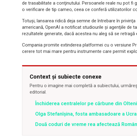
de trasabilitate a conţinutului. Persoanele reale nu pot fi
o verificare de tip cameo, ceea ce conferă utilizatorilor c
Totuşi, lansarea ridică deja semne de întrebare în privinţa d
americană, OpenAI a notificat studiourile şi agenţiile de t
rezultatele generate, dacă acestea nu aleg să se retragă e
Compania promite extinderea platformei cu o versiune Pro
cerere tot mai mare pentru instrumente care permit explor
Context și subiecte conexe
Pentru o imagine mai completă a subiectului, urmărește
editorial.
Închiderea centralelor pe cărbune din Olteni
Olga Stefanîşina, fosta ambasadoare a Ucrai
Două coduri de vreme rea afectează România 