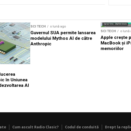
Sursă foto: Shutterstock
SCI TECH
o lună ago
SCI TECH
o lună
Guvernul SUA permite lansarea
Apple crește pr
modelului Mythos AI de către
MacBook și iPa
Anthropic
memoriilor
ducerea
ic în Uniunea
dezvoltarea AI
tate
Cum ascult Radio Clasic?
Codul de conduită
Drept la repli