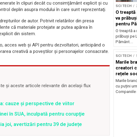
 generate în clipuri decât cu consimţământ explicit şi cu
SCI TECH
ontrol deplin asupra modului în care sunt reprezentaţi.
O treaptă
va prăbuși
repturilor de autor. Potrivit relatărilor din presa
pentru P
alente că materiale protejate ar putea apărea în
O treaptă a
xplicit din sistem.
prăbuși pe L
Pământ...
, acces web şi API pentru dezvoltatori, anticipând o
Sursă foto: Shutte
area creativă a poveştilor şi personajelor consacrate.
SCI TECH
Marile br
creatori c
rețele so
Marile brand
 și aceste articole relevante din același flux
cu puțini urm
Companiile 
a: cauze și perspective de viitor
nei în SUA, inculpată pentru corupţie
joi, avertizări pentru 39 de județe