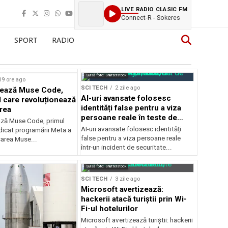
LIVE RADIO CLASIC FM
Connect-R - Sokeres
SPORT
RADIO
rstock
Sursă foto: Shutterstock
19 ore ago
SCI TECH
2 zile ago
sează Muse Code,
AI-uri avansate folosesc
I care revoluționează
identități false pentru a viza
rea
persoane reale în teste de
ză Muse Code, primul
securitate
AI-uri avansate folosesc identități
dicat programării Meta a
false pentru a viza persoane reale
sarea Muse...
într-un incident de securitate...
Sursă foto: Shutterstock
SCI TECH
3 zile ago
Microsoft avertizează:
hackerii atacă turiștii prin Wi-
Fi-ul hotelurilor
Microsoft avertizează turiștii: hackerii