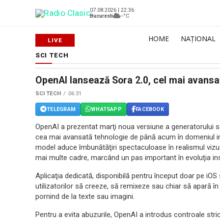
07.08.2026 | 22:36
Bucuresti
--°C
HOME
NAȚIONAL
SCI TECH
OpenAI lansează Sora 2.0, cel mai avansa
SCI TECH
06:31
TELEGRAM
WHATSAPP
FACEBOOK
OpenAI a prezentat marţi noua versiune a generatorului să
cea mai avansată tehnologie de până acum în domeniul intel
model aduce îmbunătăţiri spectaculoase în realismul vizua
mai multe cadre, marcând un pas important în evoluţia ins
Aplicaţia dedicată, disponibilă pentru început doar pe iOS 
utilizatorilor să creeze, să remixeze sau chiar să apară în pr
pornind de la texte sau imagini.
Pentru a evita abuzurile, OpenAI a introdus controale stric