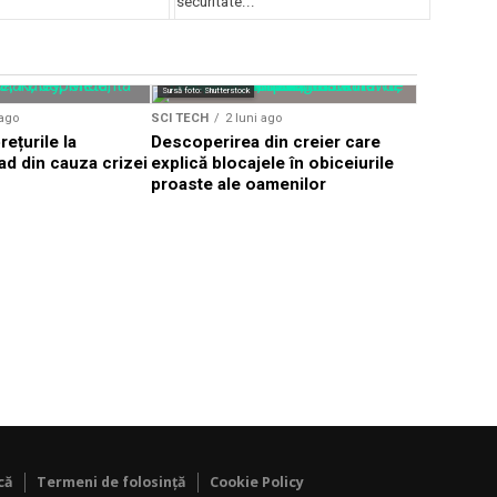
securitate...
Sursă foto: Shutte
Sursă foto: Shutterstock
SCI TECH
 ago
SCI TECH
2 luni ago
Investiții
ețurile la
Descoperirea din creier care
pentru gig
d din cauza crizei
explică blocajele în obiceiurile
artificial
proaste ale oamenilor
că
Termeni de folosință
Cookie Policy