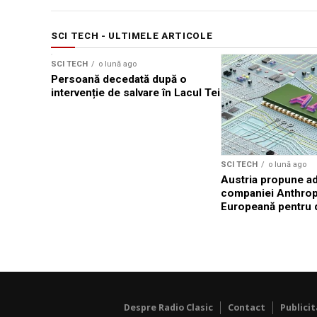
SCI TECH - ULTIMELE ARTICOLE
SCI TECH
o lună ago
Persoană decedată după o
intervenție de salvare în Lacul Tei
SCI TECH
o lună ago
Austria propune a
companiei Anthrop
Europeană pentru 
Despre Radio Clasic
Contact
Publici