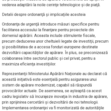
vederea adaptării la noile cerinţe tehnologice şi de piaţă.
Detalii despre ordonanţă şi implicaţiile acesteia
Ordonanţa de urgenţă introduce măsuri specifice pentru
facilitarea accesului la finanţare pentru proiectele din
domeniul apărării. Aceasta include stimulente fiscale,
precum deducerea unor cheltuieli legate de investiţii, precum
şi posibilitatea de a accesa fonduri europene destinate
dezvoltării capacităţilor de apărare. În plus, se preconizează
colaborarea între sectorul public şi cel privat, pentru a
maximiza eficienţa investiţiilor.
Reprezentanţii Ministerului Apărării Naţionale au declarat că
această iniţiativă este esenţială pentru asigurarea unui
sistem de apărare modernizat, capabil să răspundă
provocărilor actuale. De asemenea, se aşteaptă ca acest
cadru legislativ să încurajeze inovaţia în industria de apărare,
prin sprijinirea cercetării şi dezvoltării de noi tehnologii.
Implementarea ordonanţei va fi monitorizată de autorităţile