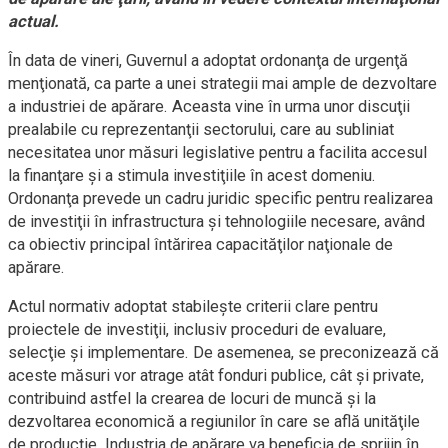
actual.
În data de vineri, Guvernul a adoptat ordonanţa de urgenţă
menţionată, ca parte a unei strategii mai ample de dezvoltare
a industriei de apărare. Aceasta vine în urma unor discuţii
prealabile cu reprezentanţii sectorului, care au subliniat
necesitatea unor măsuri legislative pentru a facilita accesul
la finanţare şi a stimula investiţiile în acest domeniu.
Ordonanţa prevede un cadru juridic specific pentru realizarea
de investiţii în infrastructura şi tehnologiile necesare, având
ca obiectiv principal întărirea capacităţilor naţionale de
apărare.
Actul normativ adoptat stabileşte criterii clare pentru
proiectele de investiţii, inclusiv proceduri de evaluare,
selecţie şi implementare. De asemenea, se preconizează că
aceste măsuri vor atrage atât fonduri publice, cât şi private,
contribuind astfel la crearea de locuri de muncă şi la
dezvoltarea economică a regiunilor în care se află unităţile
de producţie. Industria de apărare va beneficia de sprijin în