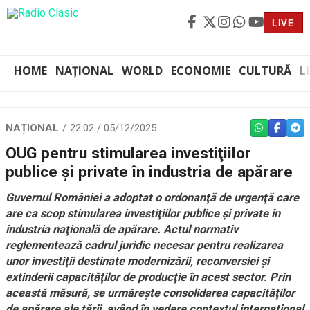
LIVE
HOME
NAȚIONAL
WORLD
ECONOMIE
CULTURĂ
L
NAȚIONAL
22:02 / 05/12/2025
WHATSAPP
FACEBO
TEL
OUG pentru stimularea investiţiilor
publice şi private în industria de apărare
Guvernul României a adoptat o ordonanţă de urgenţă care
are ca scop stimularea investiţiilor publice şi private în
industria naţională de apărare. Actul normativ
reglementează cadrul juridic necesar pentru realizarea
unor investiţii destinate modernizării, reconversiei şi
extinderii capacităţilor de producţie în acest sector. Prin
această măsură, se urmăreşte consolidarea capacităţilor
de apărare ale ţării, având în vedere contextul internaţional