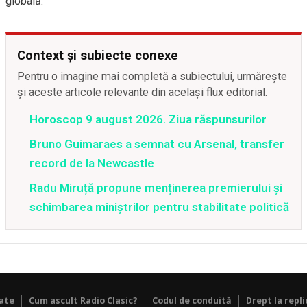
globală.
Context și subiecte conexe
Pentru o imagine mai completă a subiectului, urmărește
și aceste articole relevante din același flux editorial.
Horoscop 9 august 2026. Ziua răspunsurilor
Bruno Guimaraes a semnat cu Arsenal, transfer
record de la Newcastle
Radu Miruță propune menținerea premierului și
schimbarea miniștrilor pentru stabilitate politică
tate
Cum ascult Radio Clasic?
Codul de conduită
Drept la repli