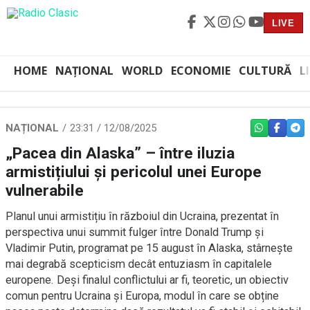
LIVE
HOME
NAȚIONAL
WORLD
ECONOMIE
CULTURĂ
L
NAȚIONAL
23:31 / 12/08/2025
WHATSAPP
FACEBO
TEL
„Pacea din Alaska” – între iluzia
armistițiului și pericolul unei Europe
vulnerabile
Planul unui armistițiu în războiul din Ucraina, prezentat în
perspectiva unui summit fulger între Donald Trump și
Vladimir Putin, programat pe 15 august în Alaska, stârnește
mai degrabă scepticism decât entuziasm în capitalele
europene. Deși finalul conflictului ar fi, teoretic, un obiectiv
comun pentru Ucraina și Europa, modul în care se obține