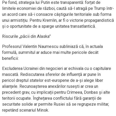
Pe fond, strategia lui Putin este transparentă: forțat de
limitele economiei de război, caută să-l atragă pe Trump într-
un acord care să-i consacre câștigurile teritoriale sub forma
unui armistițiu. Pentru Kremlin, ar fi o victorie propagandistică
și o oportunitate de a sparge unitatea transatlantică.
Riscurile „păcii din Alaska”
Profesorul Valentin Naumescu subliniază că, în actuala
formulă, summitul ar aduce mai multe pericole decât
beneficii:
Excluderea Ucrainei din negocieri ar echivala cu o capitulare
mascată. Rediscutarea sferelor de influență ar pune în
pericol dreptul statelor est-europene de a-și alege liber
alianțele. Recunoașterea anexărilor rusești ar crea un
precedent grav, cu implicații pentru Crimeea, Donbas și alte
teritorii ocupate. Înghețarea conflictului fără garanții de
securitate solide ar permite Rusiei să se regrupeze militar,
repetând scenariul Minsk.