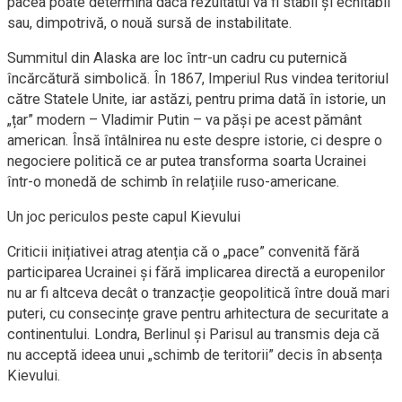
pacea poate determina dacă rezultatul va fi stabil și echitabil
sau, dimpotrivă, o nouă sursă de instabilitate.
Summitul din Alaska are loc într-un cadru cu puternică
încărcătură simbolică. În 1867, Imperiul Rus vindea teritoriul
către Statele Unite, iar astăzi, pentru prima dată în istorie, un
„țar” modern – Vladimir Putin – va păși pe acest pământ
american. Însă întâlnirea nu este despre istorie, ci despre o
negociere politică ce ar putea transforma soarta Ucrainei
într-o monedă de schimb în relațiile ruso-americane.
Un joc periculos peste capul Kievului
Criticii inițiativei atrag atenția că o „pace” convenită fără
participarea Ucrainei și fără implicarea directă a europenilor
nu ar fi altceva decât o tranzacție geopolitică între două mari
puteri, cu consecințe grave pentru arhitectura de securitate a
continentului. Londra, Berlinul și Parisul au transmis deja că
nu acceptă ideea unui „schimb de teritorii” decis în absența
Kievului.