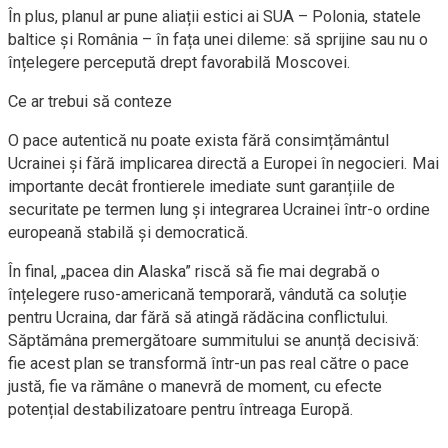
În plus, planul ar pune aliații estici ai SUA – Polonia, statele
baltice și România – în fața unei dileme: să sprijine sau nu o
înțelegere percepută drept favorabilă Moscovei.
Ce ar trebui să conteze
O pace autentică nu poate exista fără consimțământul
Ucrainei și fără implicarea directă a Europei în negocieri. Mai
importante decât frontierele imediate sunt garanțiile de
securitate pe termen lung și integrarea Ucrainei într-o ordine
europeană stabilă și democratică.
În final, „pacea din Alaska” riscă să fie mai degrabă o
înțelegere ruso-americană temporară, vândută ca soluție
pentru Ucraina, dar fără să atingă rădăcina conflictului.
Săptămâna premergătoare summitului se anunță decisivă:
fie acest plan se transformă într-un pas real către o pace
justă, fie va rămâne o manevră de moment, cu efecte
potențial destabilizatoare pentru întreaga Europă.