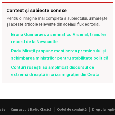
Context și subiecte conexe
Pentru o imagine mai completă a subiectului, urmărește
și aceste articole relevante din același flux editorial.
Bruno Guimaraes a semnat cu Arsenal, transfer
record de la Newcastle
Radu Miruță propune menținerea premierului și
schimbarea miniștrilor pentru stabilitate politică
Conturi rusești au amplificat discursul de
extremă dreaptă în criza migrației din Ceuta
tate
Cum ascult Radio Clasic?
Codul de conduită
Drept la repli