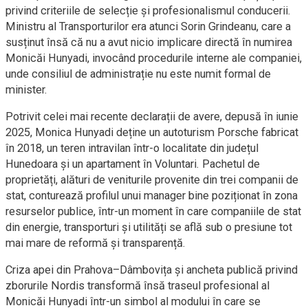
privind criteriile de selecție și profesionalismul conducerii.
Ministru al Transporturilor era atunci Sorin Grindeanu, care a
susținut însă că nu a avut nicio implicare directă în numirea
Monicăi Hunyadi, invocând procedurile interne ale companiei,
unde consiliul de administrație nu este numit formal de
minister.
Potrivit celei mai recente declarații de avere, depusă în iunie
2025, Monica Hunyadi deține un autoturism Porsche fabricat
în 2018, un teren intravilan într-o localitate din județul
Hunedoara și un apartament în Voluntari. Pachetul de
proprietăți, alături de veniturile provenite din trei companii de
stat, conturează profilul unui manager bine poziționat în zona
resurselor publice, într-un moment în care companiile de stat
din energie, transporturi și utilități se află sub o presiune tot
mai mare de reformă și transparență.
Criza apei din Prahova–Dâmbovița și ancheta publică privind
zborurile Nordis transformă însă traseul profesional al
Monicăi Hunyadi într-un simbol al modului în care se