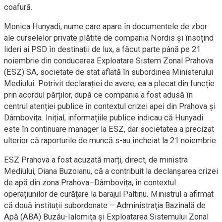
coafură.
Monica Hunyadi, nume care apare în documentele de zbor
ale curselelor private plătite de compania Nordis și însoțind
lideri ai PSD în destinații de lux, a făcut parte până pe 21
noiembrie din conducerea Exploatare Sistem Zonal Prahova
(ESZ) SA, societate de stat aflată în subordinea Ministerului
Mediului. Potrivit declarației de avere, ea a plecat din funcție
prin acordul părților, după ce compania a fost adusă în
centrul atenției publice în contextul crizei apei din Prahova și
Dâmbovița. Inițial, informațiile publice indicau că Hunyadi
este în continuare manager la ESZ, dar societatea a precizat
ulterior că raporturile de muncă s-au încheiat la 21 noiembrie.
ESZ Prahova a fost acuzată marți, direct, de ministra
Mediului, Diana Buzoianu, că a contribuit la declanșarea crizei
de apă din zona Prahova–Dâmbovița, în contextul
operațiunilor de curățare la barajul Paltinu. Ministrul a afirmat
că două instituții subordonate – Administraţia Bazinală de
Apă (ABA) Buzău-Ialomiţa şi Exploatarea Sistemului Zonal