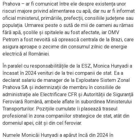
Prahova – ar fi comunicat între ele despre existența unor
riscuri majore privind alimentarea cu apă, dar nu ar fi informat
oficial ministerul, primăriile, prefecții, consiliile județene sau
populația. Urmarea: peste o sută de mii de oameni au rămas
fără apă, școlile și spitalele au fost afectate, iar OMV
Petrom a fost nevoită să oprească centrala de la Brazi, care
asigura aproape o zecime din consumul zilnic de energie
electrică al României.
În paralel cu responsabilitățile de la ESZ, Monica Hunyadi a
încasat în 2024 venituri de la trei companii de stat. Ea a
declarat salariu de manager de la Exploatare Sistem Zonal
Prahova SA și indemnizații de membru în consiliile de
administrație ale Electrificare CFR și Autorității de Siguranță
Feroviară Română, ambele aflate în subordinea Ministerului
Transporturilor. Pozițiile cumulate îi plasează traseul
profesional în zona companiilor strategice de stat, atât din
domeniul apei, cât și din cel feroviar.
Numele Monicăi Hunyadi a apărut încă din 2024 în