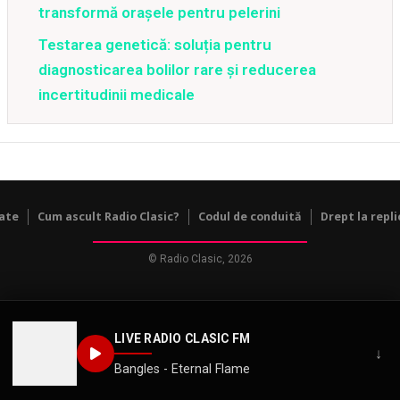
transformă orașele pentru pelerini
Testarea genetică: soluția pentru
diagnosticarea bolilor rare și reducerea
incertitudinii medicale
tate
Cum ascult Radio Clasic?
Codul de conduită
Drept la repli
© Radio Clasic, 2026
LIVE RADIO CLASIC FM
↓
Bangles - Eternal Flame