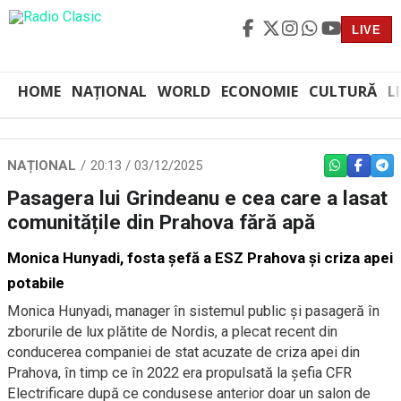
LIVE
HOME
NAȚIONAL
WORLD
ECONOMIE
CULTURĂ
L
NAȚIONAL
20:13 / 03/12/2025
WHATSAPP
FACEBO
TEL
Pasagera lui Grindeanu e cea care a lasat
comunitățile din Prahova fără apă
Monica Hunyadi, fosta șefă a ESZ Prahova și criza apei
potabile
Monica Hunyadi, manager în sistemul public și pasageră în
zborurile de lux plătite de Nordis, a plecat recent din
conducerea companiei de stat acuzate de criza apei din
Prahova, în timp ce în 2022 era propulsată la șefia CFR
Electrificare după ce condusese anterior doar un salon de