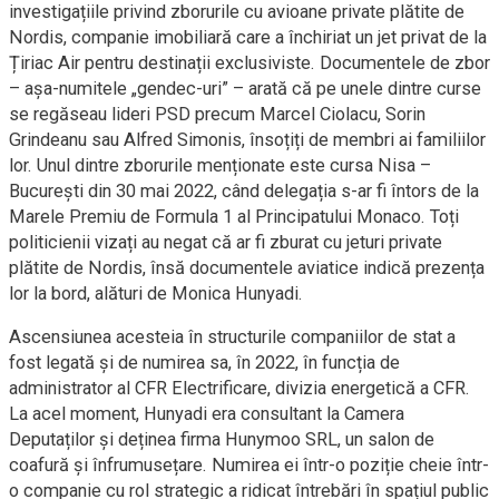
investigațiile privind zborurile cu avioane private plătite de
Nordis, companie imobiliară care a închiriat un jet privat de la
Țiriac Air pentru destinații exclusiviste. Documentele de zbor
– așa-numitele „gendec-uri” – arată că pe unele dintre curse
se regăseau lideri PSD precum Marcel Ciolacu, Sorin
Grindeanu sau Alfred Simonis, însoțiți de membri ai familiilor
lor. Unul dintre zborurile menționate este cursa Nisa –
București din 30 mai 2022, când delegația s-ar fi întors de la
Marele Premiu de Formula 1 al Principatului Monaco. Toți
politicienii vizați au negat că ar fi zburat cu jeturi private
plătite de Nordis, însă documentele aviatice indică prezența
lor la bord, alături de Monica Hunyadi.
Ascensiunea acesteia în structurile companiilor de stat a
fost legată și de numirea sa, în 2022, în funcția de
administrator al CFR Electrificare, divizia energetică a CFR.
La acel moment, Hunyadi era consultant la Camera
Deputaților și deținea firma Hunymoo SRL, un salon de
coafură și înfrumusețare. Numirea ei într-o poziție cheie într-
o companie cu rol strategic a ridicat întrebări în spațiul public