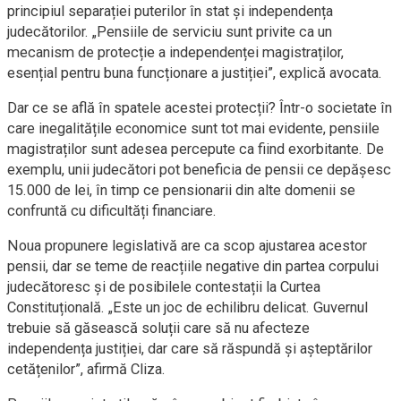
principiul separației puterilor în stat și independența
judecătorilor. „Pensiile de serviciu sunt privite ca un
mecanism de protecție a independenței magistraților,
esențial pentru buna funcționare a justiției”, explică avocata.
Dar ce se află în spatele acestei protecții? Într-o societate în
care inegalitățile economice sunt tot mai evidente, pensiile
magistraților sunt adesea percepute ca fiind exorbitante. De
exemplu, unii judecători pot beneficia de pensii ce depășesc
15.000 de lei, în timp ce pensionarii din alte domenii se
confruntă cu dificultăți financiare.
Noua propunere legislativă are ca scop ajustarea acestor
pensii, dar se teme de reacțiile negative din partea corpului
judecătoresc și de posibilele contestații la Curtea
Constituțională. „Este un joc de echilibru delicat. Guvernul
trebuie să găsească soluții care să nu afecteze
independența justiției, dar care să răspundă și așteptărilor
cetățenilor”, afirmă Cliza.