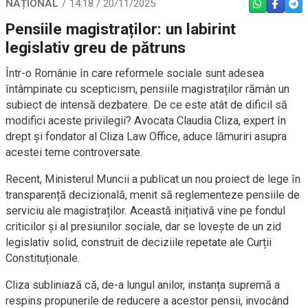
NAȚIONAL
14:18 / 20/11/2025
WHATSAPP
FACEBO
TEL
Pensiile magistraților: un labirint
legislativ greu de pătruns
Într-o Românie în care reformele sociale sunt adesea
întâmpinate cu scepticism, pensiile magistraților rămân un
subiect de intensă dezbatere. De ce este atât de dificil să
modifici aceste privilegii? Avocata Claudia Cliza, expert în
drept și fondator al Cliza Law Office, aduce lămuriri asupra
acestei teme controversate.
Recent, Ministerul Muncii a publicat un nou proiect de lege în
transparență decizională, menit să reglementeze pensiile de
serviciu ale magistraților. Această inițiativă vine pe fondul
criticilor și al presiunilor sociale, dar se lovește de un zid
legislativ solid, construit de deciziile repetate ale Curții
Constituționale.
Cliza subliniază că, de-a lungul anilor, instanța supremă a
respins propunerile de reducere a acestor pensii, invocând