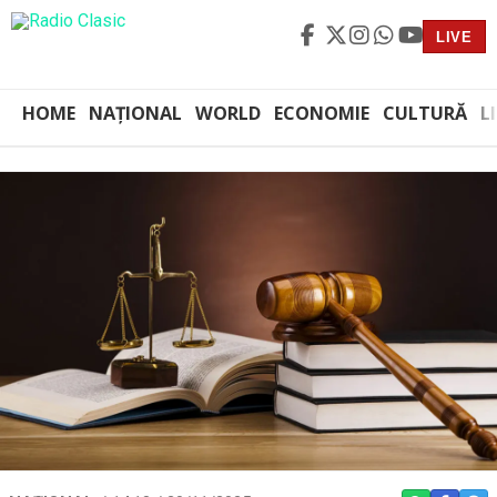
LIVE
HOME
NAȚIONAL
WORLD
ECONOMIE
CULTURĂ
L