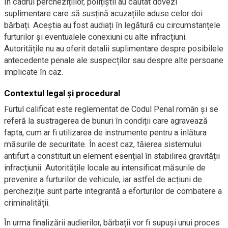
În cadrul perchezițiilor, polițiștii au căutat dovezi
suplimentare care să susțină acuzațiile aduse celor doi
bărbați. Aceștia au fost audiați în legătură cu circumstanțele
furturilor și eventualele conexiuni cu alte infracțiuni.
Autoritățile nu au oferit detalii suplimentare despre posibilele
antecedente penale ale suspecților sau despre alte persoane
implicate în caz.
Contextul legal și procedural
Furtul calificat este reglementat de Codul Penal român și se
referă la sustragerea de bunuri în condiții care agravează
fapta, cum ar fi utilizarea de instrumente pentru a înlătura
măsurile de securitate. În acest caz, tăierea sistemului
antifurt a constituit un element esențial în stabilirea gravității
infracțiunii. Autoritățile locale au intensificat măsurile de
prevenire a furturilor de vehicule, iar astfel de acțiuni de
percheziție sunt parte integrantă a eforturilor de combatere a
criminalității.
În urma finalizării audierilor, bărbații vor fi supuși unui proces