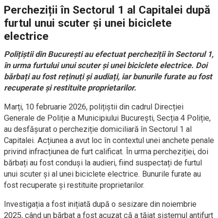
Percheziții în Sectorul 1 al Capitalei după
furtul unui scuter și unei biciclete
electrice
Polițiștii din București au efectuat percheziții în Sectorul 1,
în urma furtului unui scuter și unei biciclete electrice. Doi
bărbați au fost reținuți și audiați, iar bunurile furate au fost
recuperate și restituite proprietarilor.
Marți, 10 februarie 2026, polițiștii din cadrul Direcției
Generale de Poliție a Municipiului București, Secția 4 Poliție,
au desfășurat o percheziție domiciliară în Sectorul 1 al
Capitalei. Acțiunea a avut loc în contextul unei anchete penale
privind infracțiunea de furt calificat. În urma percheziției, doi
bărbați au fost conduși la audieri, fiind suspectați de furtul
unui scuter și al unei biciclete electrice. Bunurile furate au
fost recuperate și restituite proprietarilor.
Investigația a fost inițiată după o sesizare din noiembrie
2025, când un bărbat a fost acuzat că a tăiat sistemul antifurt