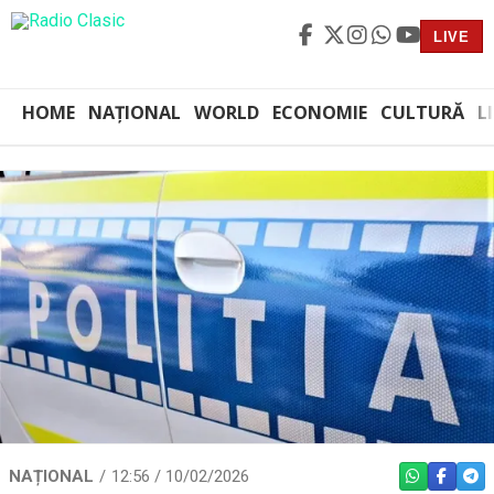
LIVE
HOME
NAȚIONAL
WORLD
ECONOMIE
CULTURĂ
L
NAȚIONAL
12:56 / 10/02/2026
WHATSAPP
FACEBO
TEL