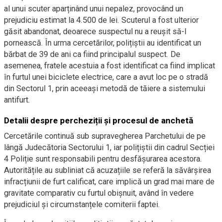
al unui scuter aparținând unui nepalez, provocând un
prejudiciu estimat la 4.500 de lei. Scuterul a fost ulterior
găsit abandonat, deoarece suspectul nu a reușit să-l
pornească. În urma cercetărilor, polițiștii au identificat un
bărbat de 39 de ani ca fiind principalul suspect. De
asemenea, fratele acestuia a fost identificat ca fiind implicat
în furtul unei biciclete electrice, care a avut loc pe o stradă
din Sectorul 1, prin aceeași metodă de tăiere a sistemului
antifurt.
Detalii despre percheziții și procesul de anchetă
Cercetările continuă sub supravegherea Parchetului de pe
lângă Judecătoria Sectorului 1, iar polițiștii din cadrul Secției
4 Poliție sunt responsabili pentru desfășurarea acestora.
Autoritățile au subliniat că acuzațiile se referă la săvârșirea
infracțiunii de furt calificat, care implică un grad mai mare de
gravitate comparativ cu furtul obișnuit, având în vedere
prejudiciul și circumstanțele comiterii faptei.