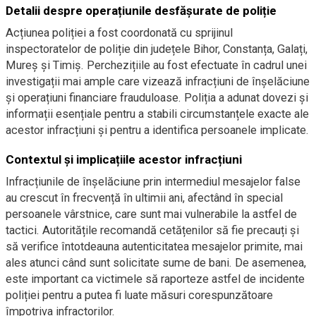
Detalii despre operațiunile desfășurate de poliție
Acțiunea poliției a fost coordonată cu sprijinul
inspectoratelor de poliție din județele Bihor, Constanța, Galați,
Mureș și Timiș. Perchezițiile au fost efectuate în cadrul unei
investigații mai ample care vizează infracțiuni de înșelăciune
și operațiuni financiare frauduloase. Poliția a adunat dovezi și
informații esențiale pentru a stabili circumstanțele exacte ale
acestor infracțiuni și pentru a identifica persoanele implicate.
Contextul și implicațiile acestor infracțiuni
Infracțiunile de înșelăciune prin intermediul mesajelor false
au crescut în frecvență în ultimii ani, afectând în special
persoanele vârstnice, care sunt mai vulnerabile la astfel de
tactici. Autoritățile recomandă cetățenilor să fie precauți și
să verifice întotdeauna autenticitatea mesajelor primite, mai
ales atunci când sunt solicitate sume de bani. De asemenea,
este important ca victimele să raporteze astfel de incidente
poliției pentru a putea fi luate măsuri corespunzătoare
împotriva infractorilor.