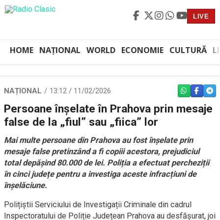
LIVE
HOME
NAȚIONAL
WORLD
ECONOMIE
CULTURĂ
L
NAȚIONAL
13:12 / 11/02/2026
WHATSAPP
FACEBO
TEL
Persoane înșelate în Prahova prin mesaje
false de la „fiul” sau „fiica” lor
Mai multe persoane din Prahova au fost înșelate prin
mesaje false pretinzând a fi copiii acestora, prejudiciul
total depășind 80.000 de lei. Poliția a efectuat percheziții
în cinci județe pentru a investiga aceste infracțiuni de
înșelăciune.
Polițiștii Serviciului de Investigații Criminale din cadrul
Inspectoratului de Poliție Județean Prahova au desfășurat, joi