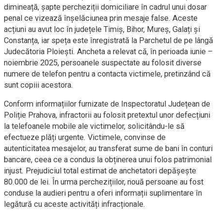
dimineață, șapte percheziții domiciliare în cadrul unui dosar
penal ce vizează înșelăciunea prin mesaje false. Aceste
acțiuni au avut loc în județele Timiș, Bihor, Mureș, Galați și
Constanța, iar speța este înregistrată la Parchetul de pe lângă
Judecătoria Ploiești. Ancheta a relevat că, în perioada iunie –
noiembrie 2025, persoanele suspectate au folosit diverse
numere de telefon pentru a contacta victimele, pretinzând că
sunt copiii acestora.
Conform informațiilor furnizate de Inspectoratul Județean de
Poliție Prahova, infractorii au folosit pretextul unor defecțiuni
la telefoanele mobile ale victimelor, solicitându-le să
efectueze plăți urgente. Victimele, convinse de
autenticitatea mesajelor, au transferat sume de bani în conturi
bancare, ceea ce a condus la obținerea unui folos patrimonial
injust. Prejudiciul total estimat de anchetatori depășește
80.000 de lei. În urma perchezițiilor, nouă persoane au fost
conduse la audieri pentru a oferi informații suplimentare în
legătură cu aceste activități infracționale.