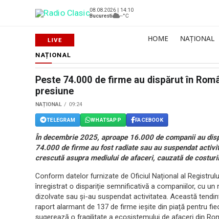
08.08.2026 | 14:10
Bucuresti
--°C
HOME
NAȚIONAL
NAȚIONAL
Peste 74.000 de firme au dispărut în Româ
presiune
NAȚIONAL
09:24
TELEGRAM
WHATSAPP
FACEBOOK
În decembrie 2025, aproape 16.000 de companii au dispă
74.000 de firme au fost radiate sau au suspendat activit
crescută asupra mediului de afaceri, cauzată de costuril
Conform datelor furnizate de Oficiul Național al Registr
înregistrat o dispariție semnificativă a companiilor, cu u
dizolvate sau și-au suspendat activitatea. Această tendinț
raport alarmant de 137 de firme ieșite din piață pentru fie
sugerează o fragilitate a ecosistemului de afaceri din R