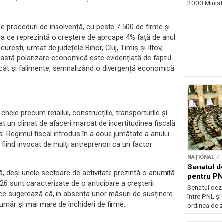
2000 Ministr
 de proceduri de insolvență, cu peste 7.500 de firme și
eea ce reprezintă o creștere de aproape 4% față de anul
urești, urmat de județele Bihor, Cluj, Timiș și Ilfov,
stă polarizare economică este evidențiată de faptul
i, cât și falimente, semnalizând o divergență economică
eie precum retailul, construcțiile, transporturile și
t un climat de afaceri marcat de incertitudinea fiscală
ea. Regimul fiscal introdus în a doua jumătate a anului
 fiind invocat de mulți antreprenori ca un factor
NAȚIONAL
Senatul d
, deși unele sectoare de activitate prezintă o anumită
pentru PN
026 sunt caracterizate de o anticipare a creșterii
Senatul dez
eea ce sugerează că, în absența unor măsuri de susținere
între PNL ș
umăr și mai mare de închideri de firme.
ordinea de z