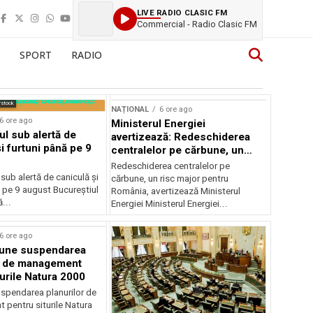
LIVE RADIO CLASIC FM
Commercial - Radio Clasic FM
SPORT
RADIO
rstock
NAȚIONAL
6 ore ago
6 ore ago
Ministerul Energiei
ul sub alertă de
avertizează: Redeschiderea
i furtuni până pe 9
centralelor pe cărbune, un
risc major pentru România
Redeschiderea centralelor pe
 sub alertă de caniculă și
cărbune, un risc major pentru
 pe 9 august Bucureștiul
România, avertizează Ministerul
...
Energiei Ministerul Energiei...
6 ore ago
une suspendarea
r de management
turile Natura 2000
spendarea planurilor de
pentru siturile Natura