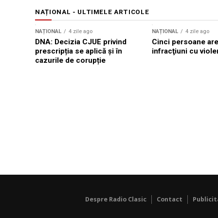
NAȚIONAL - ULTIMELE ARTICOLE
NAȚIONAL
4 zile ago
NAȚIONAL
4 zile ago
DNA: Decizia CJUE privind
Cinci persoane are
prescripția se aplică și în
infracţiuni cu viole
cazurile de corupție
Despre Radio Clasic
Contact
Publici