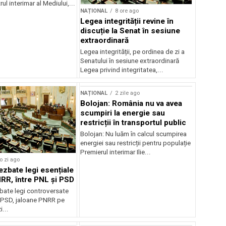
ul interimar al Mediului,...
NAȚIONAL
8 ore ago
Legea integrității revine în
discuție la Senat în sesiune
extraordinară
Legea integrității, pe ordinea de zi a
Senatului în sesiune extraordinară
Legea privind integritatea,...
NAȚIONAL
2 zile ago
Bolojan: România nu va avea
scumpiri la energie sau
restricții în transportul public
Bolojan: Nu luăm în calcul scumpirea
energiei sau restricții pentru populație
Premierul interimar Ilie...
o zi ago
ezbate legi esențiale
RR, între PNL și PSD
bate legi controversate
i PSD, jaloane PNRR pe
i...