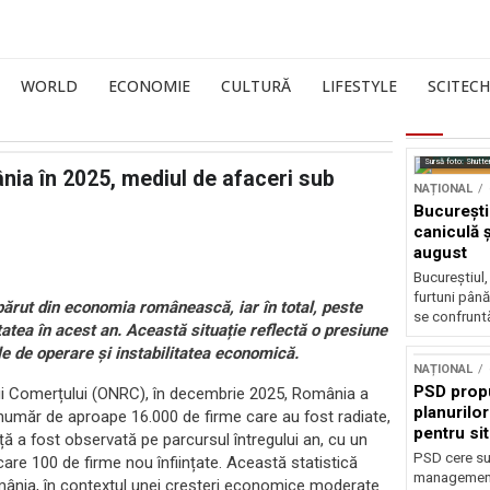
WORLD
ECONOMIE
CULTURĂ
LIFESTYLE
SCITECH
Sursă foto: Shutte
nia în 2025, mediul de afaceri sub
NAȚIONAL
București
caniculă ș
august
Bucureștiul,
furtuni până
rut din economia românească, iar în total, peste
se confruntă
atea în acest an. Această situație reflectă o presiune
e de operare și instabilitatea economică.
NAȚIONAL
PSD prop
ului Comerțului (ONRC), în decembrie 2025, România a
planurilo
n număr de aproape 16.000 de firme care au fost radiate,
pentru si
ă a fost observată pe parcursul întregului an, cu un
PSD cere su
care 100 de firme nou înființate. Această statistică
management 
omânia, în contextul unei creșteri economice moderate