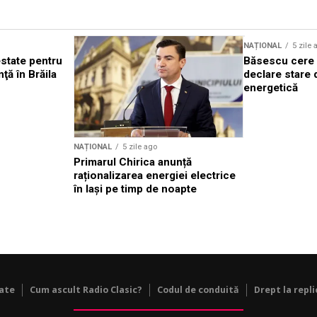
NAȚIONAL
5 zile 
state pentru
Băsescu cere 
nţă în Brăila
declare stare 
energetică
NAȚIONAL
5 zile ago
Primarul Chirica anunță
raționalizarea energiei electrice
în Iași pe timp de noapte
tate
Cum ascult Radio Clasic?
Codul de conduită
Drept la repli