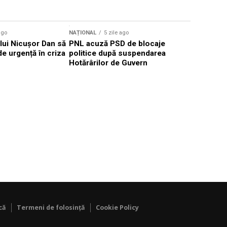
ago
NAȚIONAL
5 zile ago
NAȚIONAL
lui Nicușor Dan să
PNL acuză PSD de blocaje
Radu Miru
de urgență în criza
politice după suspendarea
restructu
Hotărârilor de Guvern
după aver
că
Termeni de folosință
Cookie Policy