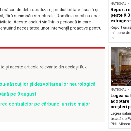
NAȚIONAL
Report re
 măsuri de debirocratizare, predictibilitate fiscală și
peste 9,3
ă că, fără schimbări structurale, România riscă nu doar
extragere
ivitate. Aceste apeluri vin într-o perioadă în care
Report uriaș
entuând necesitatea unor intervenții proactive pentru
milioane de 
joi...
 și aceste articole relevante din același flux
ou-născuților și dezvoltarea lor neurologică
NAȚIONAL
 până pe 9 august
Legea sal
adoptare 
rea centralelor pe cărbune, un risc major
creșteri p
Legea salari
treacă de P
PNL Mircea 