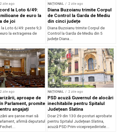
2 zile ago
NAȚIONAL
2 zile ago
cord la Loto 6/49:
Diana Buzoianu trimite Corpul
 milioane de euro la
de Control la Garda de Mediu
a de joi
din cinci județe
 la Loto 6/49: peste 9,3
Diana Buzoianu trimite Corpul de
euro la extragerea de
Control la Garda de Mediu din 5
județe Diana...
2 zile ago
NAȚIONAL
2 zile ago
arizării, aproape de
PSD acuză Guvernul de alocări
în Parlament, promite
inechitabile pentru Spitalul
entru angajați
Județean Slatina
zării are șanse mari să
Doar 29 din 130 de posturi aprobate
arlament, afirmă deputatul
pentru Spitalul Județean Slatina,
Fechet...
acuză PSD Prim-vicepreședintele...