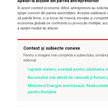
Apeluri la acțiune din partea antreprenorilor
În acest context economic dificil, antreprenorii au solicitat
sprijin concret din partea autorităților. Aceștia subliniaz
să piardă firme, ci și locuri de muncă, inovație și competit
economia globală se confruntă cu provocări multiple, acc
a sprijini mediul de afaceri.
Context și subiecte conexe
Pentru o imagine mai completă a subiectului, urmărește
editorial.
Laptele matern, esențial pentru sănătatea n
Bucureștiul sub alertă de caniculă și furtuni
Ministerul Energiei avertizează: Redeschide
pentru România