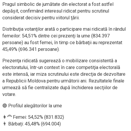
Pragul simbolic de jumătate din electorat a fost astfel
depăşit, confirmând interesul ridicat pentru scrutinul
considerat decisiv pentru viitorul ţării.
Distribuţia votanţilor arată o participare mai ridicată în rândul
femeilor: 54,51% dintre cei prezenţi la urne (834.397
persoane) au fost femei, în timp ce bărbaţii au reprezentat
45,49% (696.341 persoane).
Prezenţa ridicată sugerează o mobilizare consistentă a
electoratului, într-un context în care competiţia electorală
este intensă, iar miza scrutinului este direcţia de dezvoltare
a Republicii Moldova pentru următorii ani. Rezultatele finale
urmează să fie centralizate după închiderea secţiilor de
votare.
🟣 Profilul alegătorilor la urne
👩‍🦰 Femei: 54,52% (831.832)
👨 Bărbați: 45,48% (694.004)