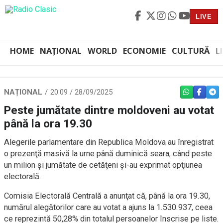
LIVE
HOME
NAȚIONAL
WORLD
ECONOMIE
CULTURĂ
L
NAȚIONAL
20:09 / 28/09/2025
WHATSAPP
FACEBO
TEL
Peste jumătate dintre moldoveni au votat
până la ora 19.30
Alegerile parlamentare din Republica Moldova au înregistrat
o prezenţă masivă la urne până duminică seara, când peste
un milion şi jumătate de cetăţeni şi-au exprimat opţiunea
electorală.
Comisia Electorală Centrală a anunţat că, până la ora 19.30,
numărul alegătorilor care au votat a ajuns la 1.530.937, ceea
ce reprezintă 50,28% din totalul persoanelor înscrise pe liste.