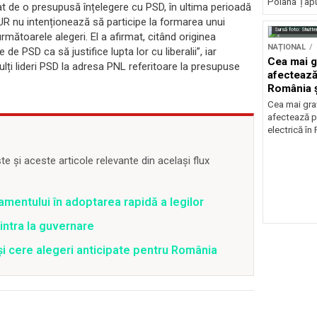
Poiana Țapul
 de o presupusă înțelegere cu PSD, în ultima perioadă
AUR nu intenționează să participe la formarea unui
Sursă foto: Shutte
următoarele alegeri. El a afirmat, citând originea
NAȚIONAL
e PSD ca să justifice lupta lor cu liberalii”, iar
Cea mai g
lți lideri PSD la adresa PNL referitoare la presupuse
afectează
România ș
Cea mai grav
afectează p
electrică în
 și aceste articole relevante din același flux
amentului în adoptarea rapidă a legilor
intra la guvernare
i cere alegeri anticipate pentru România