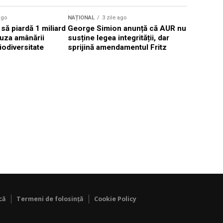
ago
NAȚIONAL
3 zile ago
NAȚIONAL
să piardă 1 miliard
George Simion anunță că AUR nu
Pompierii
uza amânării
susține legea integrității, dar
Grecia pen
iodiversitate
sprijină amendamentul Fritz
incendiil
că
Termeni de folosință
Cookie Policy