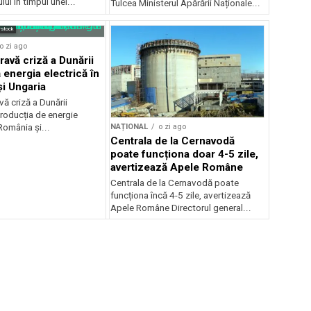
ui în timpul unei...
Tulcea Ministerul Apărării Naționale...
rstock
o zi ago
ravă criză a Dunării
 energia electrică în
i Ungaria
ă criză a Dunării
roducția de energie
NAȚIONAL
o zi ago
 România și...
Centrala de la Cernavodă
poate funcționa doar 4-5 zile,
avertizează Apele Române
Centrala de la Cernavodă poate
funcționa încă 4-5 zile, avertizează
Apele Române Directorul general...