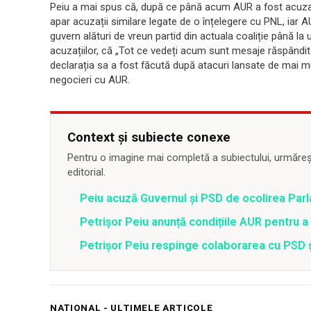
Peiu a mai spus că, după ce până acum AUR a fost acuzat
apar acuzații similare legate de o înțelegere cu PNL, iar 
guvern alături de vreun partid din actuala coaliție până la 
acuzațiilor, că „Tot ce vedeți acum sunt mesaje răspândite d
declarația sa a fost făcută după atacuri lansate de mai mu
negocieri cu AUR.
Context și subiecte conexe
Pentru o imagine mai completă a subiectului, urmărește
editorial.
Peiu acuză Guvernul și PSD de ocolirea Parl
Petrișor Peiu anunță condițiile AUR pentru a 
Petrișor Peiu respinge colaborarea cu PSD ș
NAȚIONAL - ULTIMELE ARTICOLE