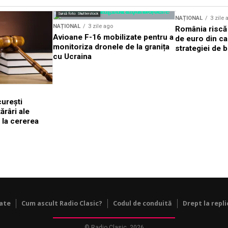
Sursă foto: Shutterstock
NAȚIONAL
3 zile 
NAȚIONAL
3 zile ago
România riscă 
Avioane F-16 mobilizate pentru a
de euro din ca
monitoriza dronele de la granița
strategiei de b
cu Ucraina
urești
râri ale
 la cererea
tate
Cum ascult Radio Clasic?
Codul de conduită
Drept la repli
© Radio Clasic, 2026