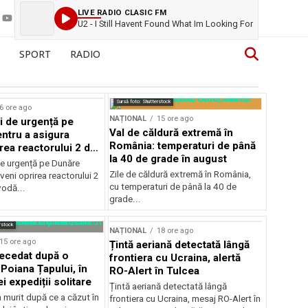
LIVE RADIO CLASIC FM
U2 - I Still Havent Found What Im Looking For
SPORT
RADIO
Sursă foto: Shutterstock
6 ore ago
NAȚIONAL
15 ore ago
i de urgență pe
Val de căldură extremă în
ntru a asigura
România: temperaturi de până
rea reactorului 2 de
la 40 de grade în august
odă
de urgență pe Dunăre
Zile de căldură extremă în România,
veni oprirea reactorului 2
cu temperaturi de până la 40 de
vodă...
grade...
rstock
NAȚIONAL
18 ore ago
15 ore ago
Țintă aeriană detectată lângă
decedat după o
frontiera cu Ucraina, alertă
Poiana Țapului, în
RO-Alert în Tulcea
i expediții solitare
Țintă aeriană detectată lângă
a murit după ce a căzut în
frontiera cu Ucraina, mesaj RO-Alert în