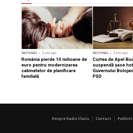
NAȚIONAL
3 zile ago
NAȚIONAL
3 zile ago
România pierde 10 milioane de
Curtea de Apel Buc
euro pentru modernizarea
suspendă șase hotă
cabinetelor de planificare
Guvernului Bolojan
familială
PSD
Despre Radio Clasic
Contact
Publici