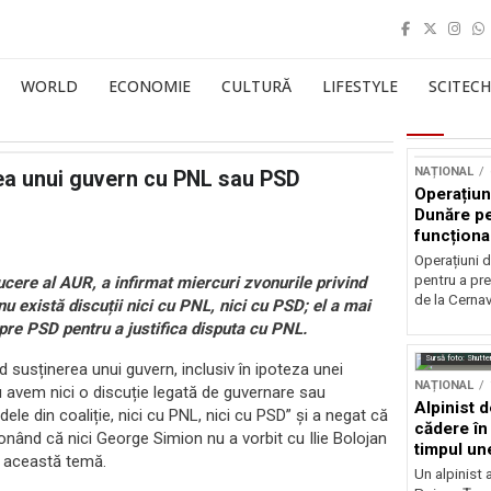
WORLD
ECONOMIE
CULTURĂ
LIFESTYLE
SCITECH
NAȚIONAL
rea unui guvern cu PNL sau PSD
Operațiun
Dunăre pe
funcționa
la Cernav
Operațiuni 
pentru a pre
ucere al AUR, a infirmat miercuri zvonurile privind
de la Cerna
u există discuții nici cu PNL, nici cu PSD; el a mai
pre PSD pentru a justifica disputa cu PNL.
Sursă foto: Shutte
d susținerea unui guvern, inclusiv în ipoteza unei
NAȚIONAL
Nu avem nici o discuție legată de guvernare sau
Alpinist 
ele din coaliție, nici cu PNL, nici cu PSD” și a negat că
cădere în 
ționând că nici George Simion nu a vorbit cu Ilie Bolojan
timpul une
e această temă.
Un alpinist 