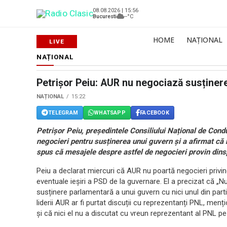
08.08.2026 | 15:56
Bucuresti
--°C
HOME
NAȚIONAL
NAȚIONAL
Petrișor Peiu: AUR nu negociază susține
NAȚIONAL
15:22
TELEGRAM
WHATSAPP
FACEBOOK
Petrișor Peiu, președintele Consiliului Național de Cond
negocieri pentru susținerea unui guvern și a afirmat că n
spus că mesajele despre astfel de negocieri provin dins
Peiu a declarat miercuri că AUR nu poartă negocieri privin
eventuale ieșiri a PSD de la guvernare. El a precizat că „
susținere parlamentară a unui guvern cu nici unul din partid
liderii AUR ar fi purtat discuții cu reprezentanți PNL, men
și că nici el nu a discutat cu vreun reprezentant al PNL p