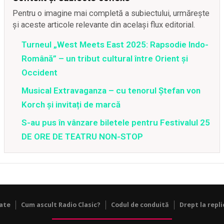
Pentru o imagine mai completă a subiectului, urmărește
și aceste articole relevante din același flux editorial.
Turneul „West Meets East 2025: Rapsodie Indo-
Română” – un tribut cultural între Orient și
Occident
Musical Extravaganza – cu tenorul Ștefan von
Korch și invitați de marcă
S-au pus în vânzare biletele pentru Festivalul 25
DE ORE DE TEATRU NON-STOP
tate
Cum ascult Radio Clasic?
Codul de conduită
Drept la repli