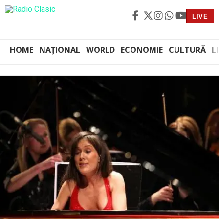
LIVE
HOME
NAȚIONAL
WORLD
ECONOMIE
CULTURĂ
L