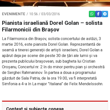
EVENIMENTE
10:56 / 03/03/2016
WHATSAPP
FACEBO
TEL
Pianista israeliană Dorel Golan – solista
Filarmonicii din Braşov
La Filarmonica din Brașov, solista concertului de astăzi, 3
martie 2016, este pianista Dorel Golan. Reprezentantă de
seamă a tinerei generații de artiști israelieni, Dorel Golan a
apărut deja pe scene din peste 30 de țări ale lumii și va
prezenta publicului brașovean, sub bagheta lui Cristian
Oroșanu, Concertul nr. 2 în do minor pentru pian și orchestră
de Serghei Rahmaninov. În partea a doua a programului
găzduit de Sala Patria, de la ora 19.00, va fi interpretată
Simfonia a 4-a în La major ”Italiana” de Felix Mendelssohn.
Context și subiecte conexe