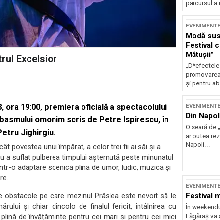
parcursul a 
EVENIMENT
Modă sust
Festival 
Mătușii”
rul Excelsior
„D*efectele
promovarea 
și pentru ab
, ora 19:00, premiera oficială a spectacolului
EVENIMENT
Din Napol
 basmului omonim scris de Petre Ispirescu, în
O seară de „
Petru Jighirgiu.
ar putea re
Napoli...
t povestea unui împărat, a celor trei fii ai săi și a
iu a suflat pulberea timpului așternută peste minunatul
într-o adaptare scenică plină de umor, ludic, muzică și
re.
EVENIMENT
Festival 
 obstacole pe care mezinul Prâslea este nevoit să le
ului și chiar dincolo de finalul fericit, întâlnirea cu
În weekendu
Făgăraș va a
lină de învățăminte pentru cei mari și pentru cei mici