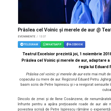
Prâslea cel Voinic și merele de aur @ Teat
EVENIMENTE
13:37
TELEGRAM
WHATSAPP
FACEBOOK
Teatrul Excelsior prezintă joi, 1 noiembrie 2018
Prâslea cel Voinic şi merele de aur, adaptare a
regia lui Eduard 
Prâslea cel voinic și merele de aur
este mai mult decâ
copacului cu mere de aur. Regizorul Eduard Petru Jighirg
basm scris de Petre Ispirescu și i-a revigorat sensurile 
culoa
Dincolo de zmei și de Ilene Cosânzene, de nenumăratele
înfrunte pentru a apăra prețioasele roade de aur ale măr
povestea scrisă de Petre Ispirescu rămâne o experiență p