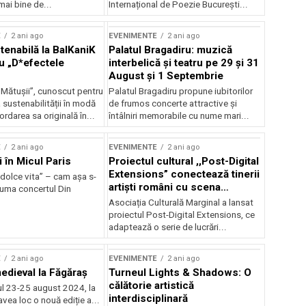
mai bine de...
Internațional de Poezie București...
E
2 ani ago
EVENIMENTE
2 ani ago
enabilă la BalKaniK
Palatul Bragadiru: muzică
cu „D*efectele
interbelică şi teatru pe 29 şi 31
August şi 1 Septembrie
 Mătușii”, cunoscut pentru
Palatul Bragadiru propune iubitorilor
sustenabilității în modă
de frumos concerte attractive şi
ordarea sa originală în...
întâlniri memorabile cu nume mari...
E
2 ani ago
EVENIMENTE
2 ani ago
i în Micul Paris
Proiectul cultural ,,Post-Digital
Extensions” conectează tinerii
dolce vita” – cam așa s-
artiști români cu scena
zuma concertul Din
internațională
Asociația Culturală Marginal a lansat
proiectul Post-Digital Extensions, ce
adaptează o serie de lucrări...
E
2 ani ago
EVENIMENTE
2 ani ago
medieval la Făgăraș
Turneul Lights & Shadows: O
călătorie artistică
l 23-25 august 2024, la
interdisciplinară
vea loc o nouă ediție a...