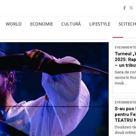
WORLD
ECONOMIE
CULTURĂ
LIFESTYLE
SCITECH
EVENIMENT
Turneul „
2025: Ra
– un tribu
și Occide
Seria de co
revine în R
nouă...
EVENIMENT
S-au pus 
pentru Fe
TEATRU 
Douăzeci de
două online