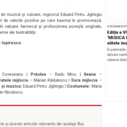
 de muzică și culoare, regizorul Eduard Petru Jighirgiu
uri de valorile pozitive pe care basmul le promovează,
n valoare farmecul și profunzimea poveștii originale,
EVENIMENT
Ediția a V
e ale teatralității.
‘MUSICA 
 Ispirescu
elitele mu
Brașov
În perioada
deveni centr
clasice dator
 Coveseanu |
Prâslea
– Radu Micu |
Ileana
–
ratele mijlociu
– Marian Rădulescu |
Sora mijlocie
–
 și muzica:
Eduard Petru Jighirgiu |
Costumele:
Maria
an Niculescu
 și aceste articole relevante din același flux