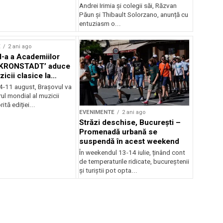
Andrei Irimia și colegii săi, Răzvan
Păun și Thibault Solorzano, anunță cu
entuziasm o...
E
2 ani ago
II-a a Academiilor
KRONSTADT’ aduce
zicii clasice la
 4-11 august, Brașovul va
ul mondial al muzicii
ită ediției...
EVENIMENTE
2 ani ago
Străzi deschise, București –
Promenadă urbană se
suspendă în acest weekend
În weekendul 13-14 iulie, ținând cont
de temperaturile ridicate, bucureștenii
și turiștii pot opta...