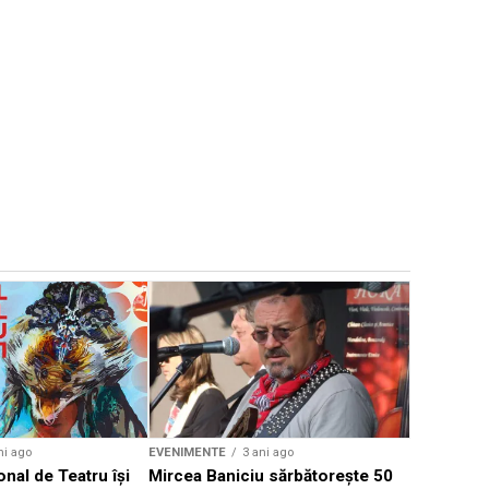
EVENIMENTE
Weekend c
Teatru la 
eveniment
ni ago
EVENIMENTE
3 ani ago
onal de Teatru își
Mircea Baniciu sărbătorește 50