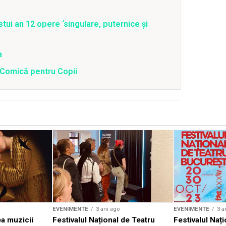
tui an 12 opere ‘singulare, puternice şi
a
a Comică pentru Copii
EVENIMENTE
3 ani ago
EVENIMENTE
3 a
a muzicii
Festivalul Național de Teatru
Festivalul Nați