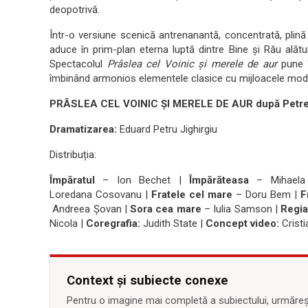
deopotrivă.
Într-o versiune scenică antrenanantă, concentrată, plină
aduce în prim-plan eterna luptă dintre Bine și Rău alăt
Spectacolul
Prâslea cel Voinic și merele de aur
pune î
îmbinând armonios elementele clasice cu mijloacele modern
PRÂSLEA CEL VOINIC ȘI MERELE DE AUR după Petre
Dramatizarea:
Eduard Petru Jighirgiu
Distribuția:
Împăratul
– Ion Bechet |
Împărăteasa
– Mihaela
Loredana Cosovanu |
Fratele cel mare
– Doru Bem |
F
Andreea Șovan |
Sora cea mare
– Iulia Samson |
Regia
Nicola |
Coregrafia:
Judith State |
Concept video:
Cristi
Context și subiecte conexe
Pentru o imagine mai completă a subiectului, urmărește