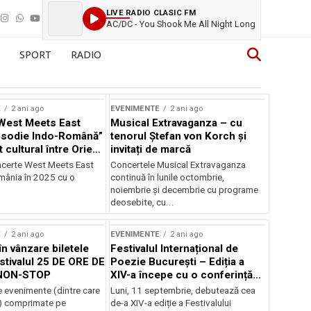
LIVE RADIO CLASIC FM
AC/DC - You Shook Me All Night Long
SPORT
RADIO
E
2 ani ago
EVENIMENTE
2 ani ago
West Meets East
Musical Extravaganza – cu
psodie Indo-Română”
tenorul Ștefan von Korch și
t cultural între Orient
invitați de marcă
nt
ncerte West Meets East
Concertele Musical Extravaganza
omânia în 2025 cu o
continuă în lunile octombrie,
noiembrie şi decembrie cu programe
deosebite, cu...
E
2 ani ago
EVENIMENTE
2 ani ago
în vânzare biletele
Festivalul Internațional de
stivalul 25 DE ORE DE
Poezie București – Ediția a
NON-STOP
XIV-a începe cu o conferință
despre limba română
 evenimente (dintre care
Luni, 11 septembrie, debutează cea
susținută de Marco Lucchesi
) comprimate pe
de-a XIV-a ediție a Festivalului