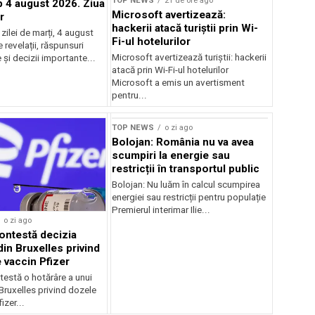
TOP NEWS
21 de ore ago
4 august 2026. Ziua
Microsoft avertizează:
r
hackerii atacă turiștii prin Wi-
ilei de marți, 4 august
Fi-ul hotelurilor
revelații, răspunsuri
Microsoft avertizează turiștii: hackerii
și decizii importante...
atacă prin Wi-Fi-ul hotelurilor
Microsoft a emis un avertisment
pentru...
TOP NEWS
o zi ago
Bolojan: România nu va avea
scumpiri la energie sau
restricții în transportul public
Bolojan: Nu luăm în calcul scumpirea
energiei sau restricții pentru populație
Premierul interimar Ilie...
o zi ago
ontestă decizia
din Bruxelles privind
 vaccin Pfizer
testă o hotărâre a unui
 Bruxelles privind dozele
izer...