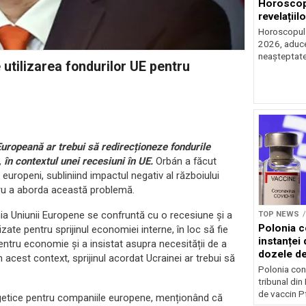
Horoscop 
revelațiilo
Horoscopul z
2026, aduce 
neașteptate 
 utilizarea fondurilor UE pentru
uropeană ar trebui să redirecționeze fondurile
în contextul unei recesiuni în UE.
Orbán a făcut
r europeni, subliniind impactul negativ al războiului
tru a aborda această problemă.
ia Uniunii Europene se confruntă cu o recesiune și a
TOP NEWS
Polonia c
izate pentru sprijinul economiei interne, în loc să fie
instanței 
pentru economie și a insistat asupra necesității de a
dozele de
 acest context, sprijinul acordat Ucrainei ar trebui să
Polonia con
tribunal din
de vaccin Pf
getice pentru companiile europene, menționând că