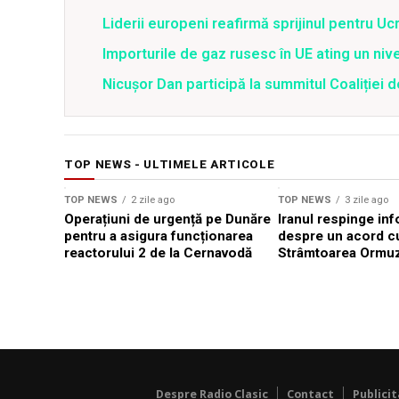
Liderii europeni reafirmă sprijinul pentru Uc
Importurile de gaz rusesc în UE ating un nive
Nicușor Dan participă la summitul Coaliției de
TOP NEWS - ULTIMELE ARTICOLE
TOP NEWS
2 zile ago
TOP NEWS
3 zile ago
Operațiuni de urgență pe Dunăre
Iranul respinge inf
pentru a asigura funcționarea
despre un acord c
reactorului 2 de la Cernavodă
Strâmtoarea Ormu
Despre Radio Clasic
Contact
Publici