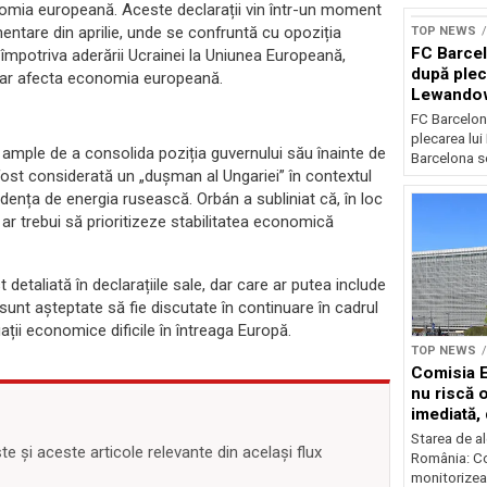
nomia europeană. Aceste declarații vin într-un moment
entare din aprilie, unde se confruntă cu opoziția
TOP NEWS
FC Barcel
 împotriva aderării Ucrainei la Uniunea Europeană,
după plec
și ar afecta economia europeană.
Lewando
FC Barcelon
plecarea lu
ai ample de a consolida poziția guvernului său înainte de
Barcelona se
ost considerată un „dușman al Ungariei” în contextul
ndența de energia rusească. Orbán a subliniat că, în loc
ar trebui să prioritizeze stabilitatea economică
t detaliată în declarațiile sale, dar care ar putea include
unt așteptate să fie discutate în continuare în cadrul
tuații economice dificile în întreaga Europă.
TOP NEWS
Comisia 
nu riscă 
imediată,
situația
Starea de al
 și aceste articole relevante din același flux
România: C
monitorizea