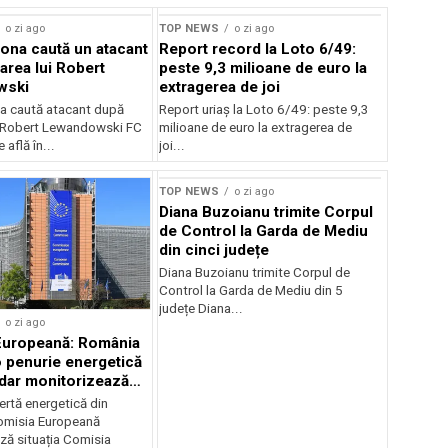
o zi ago
TOP NEWS
o zi ago
ona caută un atacant
Report record la Loto 6/49:
area lui Robert
peste 9,3 milioane de euro la
wski
extragerea de joi
a caută atacant după
Report uriaș la Loto 6/49: peste 9,3
i Robert Lewandowski FC
milioane de euro la extragerea de
 află în...
joi...
TOP NEWS
o zi ago
Diana Buzoianu trimite Corpul
de Control la Garda de Mediu
din cinci județe
Diana Buzoianu trimite Corpul de
Control la Garda de Mediu din 5
județe Diana...
o zi ago
Europeană: România
o penurie energetică
 dar monitorizează
ertă energetică din
omisia Europeană
ză situația Comisia