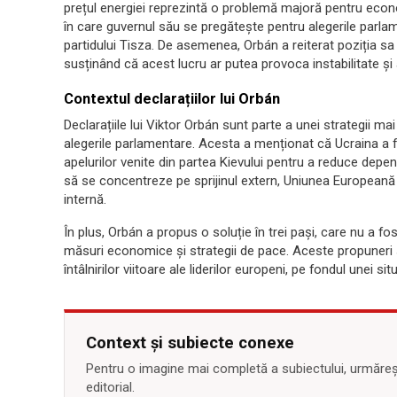
prețul energiei reprezintă o problemă majoră pentru eco
în care guvernul său se pregătește pentru alegerile parlam
partidului Tisza. De asemenea, Orbán a reiterat poziția sa
susținând că acest lucru ar putea provoca instabilitate 
Contextul declarațiilor lui Orbán
Declarațiile lui Viktor Orbán sunt parte a unei strategii m
alegerile parlamentare. Acesta a menționat că Ucraina a f
apelurilor venite din partea Kievului pentru a reduce depe
să se concentreze pe sprijinul extern, Uniunea Europeană 
internă.
În plus, Orbán a propus o soluție în trei pași, care nu a fos
măsuri economice și strategii de pace. Aceste propuneri s
întâlnirilor viitoare ale liderilor europeni, pe fondul unei si
Context și subiecte conexe
Pentru o imagine mai completă a subiectului, urmărește
editorial.