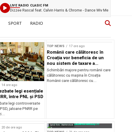
LIVE RADIO CLASIC FM
Dizzee Rascal feat. Calvin Harris & Chrome - Dance Wiv Me
SPORT
RADIO
TOP NEWS
17 ore ago
Românii care călătoresc în
Croația vor beneficia de un
nou sistem de taxare a
autostrăzilor
Schimbări majore pentru românii care
călătoresc cu mașina în Croația
Românii care călătoresc cu...
14 ore ago
ezbate legi esențiale
RR, între PNL și PSD
bate legi controversate
i PSD, jaloane PNRR pe
i...
Sursă foto: Shutterstock
20 de ore ago