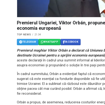
Premierul Ungariei, Viktor Orbán, propune
economia europeană
TOP NEWS
21:34
TELEGRAM
WHATSAPP
FACEBOOK
Premierul maghiar Viktor Orbán a declarat că Uniunea E
destinate Ucrainei pentru a sprijini economia europeană, 
aceste declarații în cadrul unui summit informal al liderilo
asupra economiei și propunând o soluție în trei pași pen
În cadrul summitului, Orbán a evidențiat faptul că econom
sugerat că este esențial ca fondurile disponibile să fie util
trimise Ucrainei. El a subliniat că războiul este dăunător 
obține pacea cât mai curând posibil. Orbán a afirmat că, în
fie reconsiderat.
Orbán a propus, de asemenea, reducerea costurilor ener