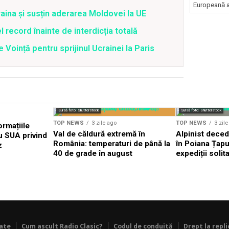
Europeană a 
raina și susțin aderarea Moldovei la UE
l record înainte de interdicția totală
 Voință pentru sprijinul Ucrainei la Paris
Sursă foto: Shutterstock
Sursă foto: Shutterstock
TOP NEWS
3 zile ago
TOP NEWS
3 zil
ormațiile
Val de căldură extremă în
Alpinist dece
u SUA privind
România: temperaturi de până la
în Poiana Țapul
z
40 de grade în august
expediții solit
tate
Cum ascult Radio Clasic?
Codul de conduită
Drept la repli