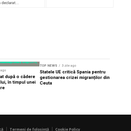
declarat...
TOP NEWS
3 zile ago
TOP NEWS
e ago
Statele UE critică Spania pentru
Țintă aeri
dat după o cădere
gestionarea crizei migranților din
frontiera 
ui, în timpul unei
Ceuta
Alert în T
are
că
Termeni de folosință
Cookie Policy