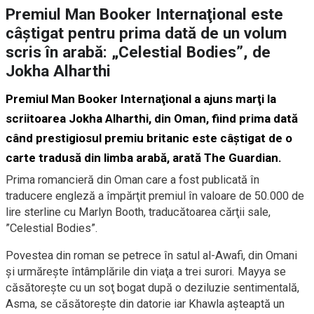
Premiul Man Booker Internaţional este
câştigat pentru prima dată de un volum
scris în arabă: „Celestial Bodies”, de
Jokha Alharthi
Premiul Man Booker Internaţional a ajuns marţi la
scriitoarea Jokha Alharthi, din Oman, fiind prima dată
când prestigiosul premiu britanic este câştigat de o
carte tradusă din limba arabă, arată The Guardian.
Prima romancieră din Oman care a fost publicată în
traducere engleză a împărţit premiul în valoare de 50.000 de
lire sterline cu Marlyn Booth, traducătoarea cărţii sale,
”Celestial Bodies”.
Povestea din roman se petrece în satul al-Awafi, din Omani
şi urmăreşte întâmplările din viaţa a trei surori. Mayya se
căsătoreşte cu un soţ bogat după o deziluzie sentimentală,
Asma, se căsătoreşte din datorie iar Khawla aşteaptă un