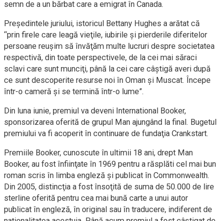
semn de a un bărbat care a emigrat în Canada.
Preşedintele juriului, istoricul Bettany Hughes a arătat că
“prin firele care leagă vieţile, iubirile şi pierderile diferitelor
persoane reuşim să învăţăm multe lucruri despre societatea
respectivă, din toate perspectivele, de la cei mai săraci
sclavi care sunt munciţi, până la cei care câştigă averi după
ce sunt descoperite resurse noi în Oman şi Muscat. Începe
într-o cameră şi se termină într-o lume”.
Din luna iunie, premiul va deveni International Booker,
sponsorizarea oferită de grupul Man ajungând la final. Bugetul
premiului va fi acoperit în continuare de fundaţia Crankstart.
Premiile Booker, cunoscute în ultimii 18 ani, drept Man
Booker, au fost înfiinţate în 1969 pentru a răsplăti cel mai bun
roman scris în limba engleză şi publicat în Commonwealth.
Din 2005, distincţia a fost însoţită de suma de 50.000 de lire
sterline oferită pentru cea mai bună carte a unui autor
publicat în engleză, în original sau în traducere, indiferent de
naţionalitatea acestuia. Până acum premiul a fost câştigat de