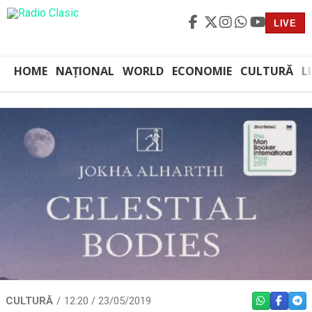
LIVE
HOME
NAȚIONAL
WORLD
ECONOMIE
CULTURĂ
L
CULTURĂ
12:20 / 23/05/2019
WHATSAPP
FACEBO
TEL