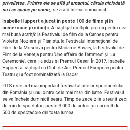
priveliştea. Printre ele se află şi amantul, căruia niciodată
nu i se spune pe nume
„, se arată într-un comunicat.
Isabelle Huppert a jucat în peste 100 de filme şi în
numeroase producţii.
A câştigat multiple premii pentru cea
mai bună actriţă: la Festivalul de film de la Cannes pentru
Violette Noziere şi Pianista, la Festivalul Internaţional de
Film de la Moscova pentru Madame Bovary, la Festivalul de
Film de la Veneţia pentru ‘Une affaire de femmes’ şi ‘La
Ceremonie’, care i-a adus şi Premiul Cesar. În 2017, Isabelle
Huppert a câştigat un Glob de Aur, Premiul European pentru
Teatru şi a fost nominalizată la Oscar.
FITS este cel mai important festival al artelor spectacolului
din România şi unul dintre cele mai mari din lume. Festivalul
se va încheia duminică seara. Timp de zece zile a reunit zeci
de mii de spectatori, peste 3.000 de actori şi mai mult de
500 de spectacole din toată lumea.