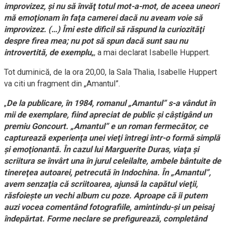
improvizez, şi nu să învăţ totul mot-a-mot, de aceea uneori
mă emoţionam în faţa camerei dacă nu aveam voie să
improvizez. (…) Îmi este dificil să răspund la curiozităţi
despre firea mea; nu pot să spun dacă sunt sau nu
introvertită, de exemplu
„, a mai declarat Isabelle Huppert.
Tot duminică, de la ora 20,00, la Sala Thalia, Isabelle Huppert
va citi un fragment din „Amantul”.
„
De la publicare, în 1984, romanul „Amantul” s-a vândut în
mii de exemplare, fiind apreciat de public şi câştigând un
premiu Goncourt. „Amantul” e un roman fermecător, ce
capturează experienţa unei vieţi întregi într-o formă simplă
şi emoţionantă. În cazul lui Marguerite Duras, viaţa şi
scriitura se învârt una în jurul celeilalte, ambele bântuite de
tinereţea autoarei, petrecută în Indochina. În „Amantul”,
avem senzaţia că scriitoarea, ajunsă la capătul vieţii,
răsfoieşte un vechi album cu poze. Aproape că îi putem
auzi vocea comentând fotografiile, amintindu-şi un peisaj
îndepărtat. Forme neclare se prefigurează, completând