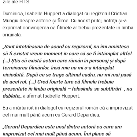
zile ale FITS.
Duminică, Isabelle Huppert a dialogat cu regizorul Cristian
Mungiu despre actorie şi filme. Cu acest prilej, actriţa şi-a
exprimat convingerea că filmele ar trebui prezentate în limba
originală.
„
Sunt întotdeauna de acord cu regizorul, nu îmi amintesc
să fi existat vreun moment în care să se fi întâmplat altfel.
(…) Ştiu că există actori care rămân în personaj şi după
terminarea filmărilor, însă mie nu mi s-a întâmplat
niciodată. După ce se trage ultimul cadru, nu-mi mai pasă
de acel rol. (…) Cred foarte tare că filmele trebuie
prezentate în limba originală – folosindu-se subtitrări -, nu
dublate
„, a afirmat Isabelle Huppert.
Ea a mărturisit în dialogul cu regizorul român că a improvizat
cel mai mult până acum cu Gerard Depardieu.
„
Gerard Depardieu este unul dintre actorii cu care am
improvizat cel mai mult până acum. Îmi place să