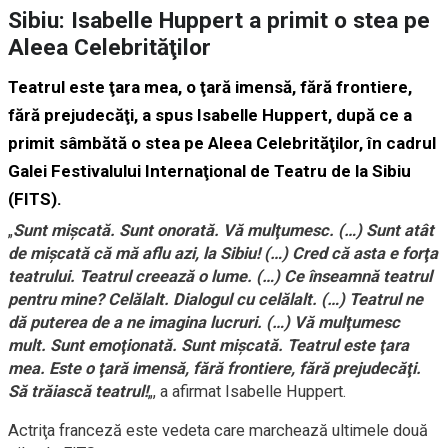
Sibiu: Isabelle Huppert a primit o stea pe
Aleea Celebrităţilor
Teatrul este ţara mea, o ţară imensă, fără frontiere,
fără prejudecăţi, a spus Isabelle Huppert, după ce a
primit sâmbătă o stea pe Aleea Celebrităţilor, în cadrul
Galei Festivalului Internaţional de Teatru de la Sibiu
(FITS).
„
Sunt mişcată. Sunt onorată. Vă mulţumesc. (…) Sunt atât
de mişcată că mă aflu azi, la Sibiu! (…) Cred că asta e forţa
teatrului. Teatrul creează o lume. (…) Ce înseamnă teatrul
pentru mine? Celălalt. Dialogul cu celălalt. (…) Teatrul ne
dă puterea de a ne imagina lucruri. (…) Vă mulţumesc
mult. Sunt emoţionată. Sunt mişcată. Teatrul este ţara
mea. Este o ţară imensă, fără frontiere, fără prejudecăţi.
Să trăiască teatrul!
„, a afirmat Isabelle Huppert.
Actriţa franceză este vedeta care marchează ultimele două