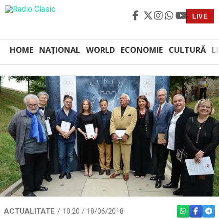
LIVE
HOME
NAȚIONAL
WORLD
ECONOMIE
CULTURĂ
L
ACTUALITATE
10:20 / 18/06/2018
WHATSAPP
FACEBO
TEL