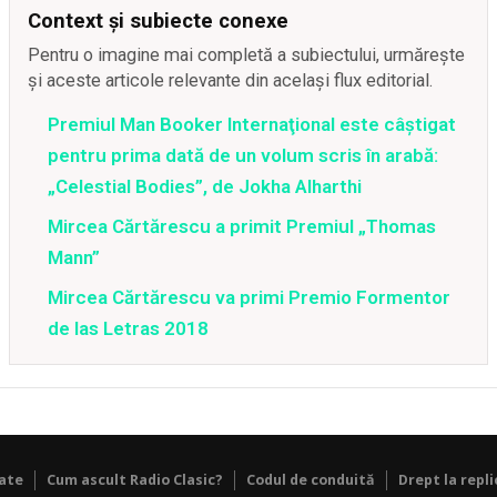
Context și subiecte conexe
Pentru o imagine mai completă a subiectului, urmărește
și aceste articole relevante din același flux editorial.
Premiul Man Booker Internaţional este câştigat
pentru prima dată de un volum scris în arabă:
„Celestial Bodies”, de Jokha Alharthi
Mircea Cărtărescu a primit Premiul „Thomas
Mann”
Mircea Cărtărescu va primi Premio Formentor
de las Letras 2018
tate
Cum ascult Radio Clasic?
Codul de conduită
Drept la repli