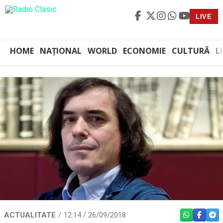
LIVE
HOME
NAȚIONAL
WORLD
ECONOMIE
CULTURĂ
L
ACTUALITATE
12:14 / 26/09/2018
WHATSAPP
FACEBO
TEL