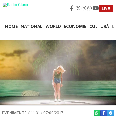
LIVE
HOME
NAȚIONAL
WORLD
ECONOMIE
CULTURĂ
L
EVENIMENTE
11:31 / 07/09/2017
WHATSAPP
FACEBO
TEL