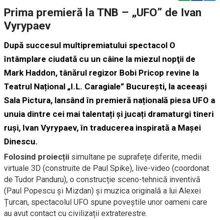
Prima premieră la TNB – „UFO” de Ivan
Vyrypaev
După succesul multipremiatului spectacol O
întâmplare ciudată cu un câine la miezul nopţii de
Mark Haddon, tânărul regizor Bobi Pricop revine la
Teatrul Național „I.L. Caragiale” București, la aceeași
Sala Pictura, lansând în premieră națională piesa UFO a
unuia dintre cei mai talentați și jucați dramaturgi tineri
ruși, Ivan Vyrypaev, în traducerea inspirată a Mașei
Dinescu.
Folosind proiecții
simultane pe suprafețe diferite, medii
virtuale 3D (construite de Paul Spike), live-video (coordonat
de Tudor Panduru), o construcție sceno-tehnică inventivă
(Paul Popescu și Mizdan) și muzica originală a lui Alexei
Țurcan, spectacolul UFO spune poveștile unor oameni care
au avut contact cu civilizații extraterestre.