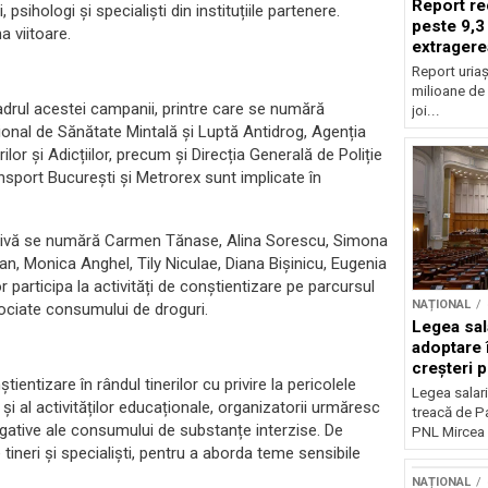
Report re
 psihologi și specialiști din instituțiile partenere.
peste 9,3
 viitoare.
extragere
Report uriaș
milioane de 
cadrul acestei campanii, printre care se numără
joi...
țional de Sănătate Mintală și Luptă Antidrog, Agenția
lor și Adicțiilor, precum și Direcția Generală de Poliție
sport București și Metrorex sunt implicate în
țiativă se numără Carmen Tănase, Alina Sorescu, Simona
, Monica Anghel, Tily Niculae, Diana Bișinicu, Eugenia
participa la activități de conștientizare pe parcursul
NAȚIONAL
sociate consumului de droguri.
Legea sal
adoptare 
creșteri p
entizare în rândul tinerilor cu privire la pericolele
Legea salari
și al activităților educaționale, organizatorii urmăresc
treacă de P
gative ale consumului de substanțe interzise. De
PNL Mircea 
tineri și specialiști, pentru a aborda teme sensibile
NAȚIONAL