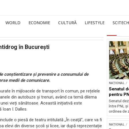
WORLD
ECONOMIE
CULTURĂ
LIFESTYLE
SCITECH
tidrog în București
e conștientizare și prevenire a consumului de
verse medii de comunicare.
NAȚIONAL
Senatul d
șurate în mijloacele de transport în comun, pe rețelele
pentru PN
ecranele din autobuze și trenuri, având ca temă dilema
Senatul dez
unei vieți sănătoase. Această inițiativă este
între PNL ș
Ioan I. Dalles.
ordinea de z
clude o piesă de teatru intitulată „În ceaţă”, care va fi
NAȚIONAL
a elevi din diverse școli și licee, iar după reprezentație