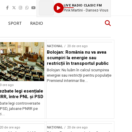
LIVE RADIO CLASIC FM
Pink Martini - Dansez-Vous
SPORT
RADIO
NAȚIONAL
20 de ore ago
Bolojan: România nu va avea
scumpiri la energie sau
restricții în transportul public
Bolojan: Nu luăm în calcul scumpirea
energiei sau restricții pentru populație
Premierul interimar Ilie...
3 ore ago
ezbate legi esențiale
RR, între PNL și PSD
bate legi controversate
i PSD, jaloane PNRR pe
i...
20 de ore ago
NAȚIONAL
20 de ore ago