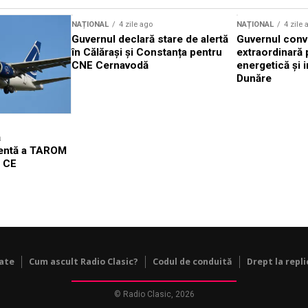
NAȚIONAL
4 zile ago
NAȚIONAL
4 zile 
Guvernul declară stare de alertă
Guvernul conv
în Călărași și Constanța pentru
extraordinară 
CNE Cernavodă
energetică și i
Dunăre
ă
gentă a TAROM
l CE
tate
Cum ascult Radio Clasic?
Codul de conduită
Drept la repli
© Radio Clasic, 2026