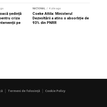
ago
NAȚIONAL
4 zile ago
NAȚIONAL
oacă ședință
Cseke Attila: Ministerul
Legea inte
pentru criza
Dezvoltării a atins o absorbție de
deputații 
ntervenții pe
93% din PNRR
săptămân
că
Termeni de folosință
Cookie Policy