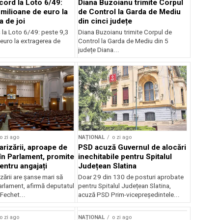
cord la Loto 6/49:
Diana Buzoianu trimite Corpul
 milioane de euro la
de Control la Garda de Mediu
a de joi
din cinci județe
 la Loto 6/49: peste 9,3
Diana Buzoianu trimite Corpul de
euro la extragerea de
Control la Garda de Mediu din 5
județe Diana...
o zi ago
NAȚIONAL
o zi ago
arizării, aproape de
PSD acuză Guvernul de alocări
în Parlament, promite
inechitabile pentru Spitalul
entru angajați
Județean Slatina
zării are șanse mari să
Doar 29 din 130 de posturi aprobate
arlament, afirmă deputatul
pentru Spitalul Județean Slatina,
Fechet...
acuză PSD Prim-vicepreședintele...
o zi ago
NAȚIONAL
o zi ago