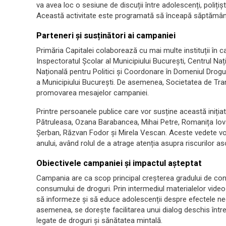
va avea loc o sesiune de discuții între adolescenți, polițiști,
Această activitate este programată să înceapă săptămâna
Parteneri și susținători ai campaniei
Primăria Capitalei colaborează cu mai multe instituții în 
Inspectoratul Școlar al Municipiului București, Centrul Na
Națională pentru Politici și Coordonare în Domeniul Droguri
a Municipiului București. De asemenea, Societatea de Tran
promovarea mesajelor campaniei.
Printre persoanele publice care vor susține această ini
Pătruleasa, Ozana Barabancea, Mihai Petre, Romanița Iovan
Șerban, Răzvan Fodor și Mirela Vescan. Aceste vedete vor 
anului, având rolul de a atrage atenția asupra riscurilor a
Obiectivele campaniei și impactul așteptat
Campania are ca scop principal creșterea gradului de conști
consumului de droguri. Prin intermediul materialelor video 
să informeze și să educe adolescenții despre efectele ne
asemenea, se dorește facilitarea unui dialog deschis între 
legate de droguri și sănătatea mintală.