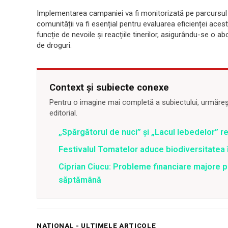
Implementarea campaniei va fi monitorizată pe parcursul anu
comunității va fi esențial pentru evaluarea eficienței acesto
funcție de nevoile și reacțiile tinerilor, asigurându-se o a
de droguri.
Context și subiecte conexe
Pentru o imagine mai completă a subiectului, urmărește
editorial.
„Spărgătorul de nuci” și „Lacul lebedelor” re
Festivalul Tomatelor aduce biodiversitatea 
Ciprian Ciucu: Probleme financiare majore pe
săptămână
NAȚIONAL - ULTIMELE ARTICOLE