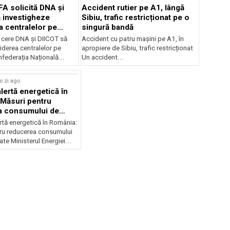
FA solicită DNA și
Accident rutier pe A1, lângă
 investigheze
Sibiu, trafic restricționat pe o
a centralelor pe
singură bandă
 cere DNA și DIICOT să
Accident cu patru mașini pe A1, în
hiderea centralelor pe
apropiere de Sibiu, trafic restricționat
federația Națională...
Un accident...
o zi ago
lertă energetică în
Măsuri pentru
a consumului de
ate
rtă energetică în România:
ru reducerea consumului
ate Ministerul Energiei...