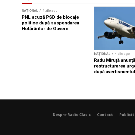
NAȚIONAL
4 zile ago
PNL acuză PSD de blocaje
politice după suspendarea
Hotărârilor de Guvern
NAȚIONAL
4 zile ago
Radu Miruță anunț
restructurarea ur
după avertismentu
Despre Radio Clasic
Contact
Publici