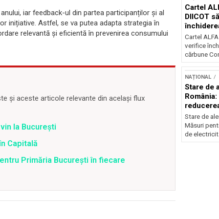
Cartel AL
lui, iar feedback-ul din partea participanților și al
DIICOT să
r inițiative. Astfel, se va putea adapta strategia în
închidere
bordare relevantă și eficientă în prevenirea consumului
cărbune
Cartel ALFA
verifice înc
cărbune Con
NAȚIONAL
Stare de a
România: 
 și aceste articole relevante din același flux
reducere
electricit
Stare de ale
Măsuri pent
vin la București
de electricit
în Capitală
ntru Primăria București în fiecare