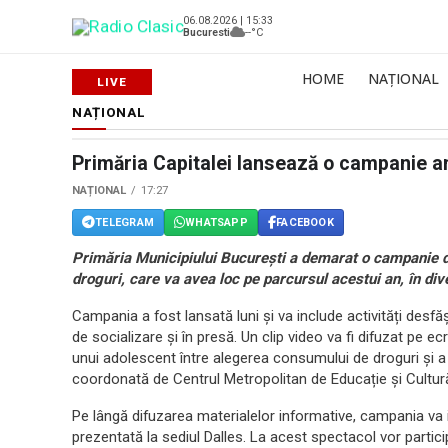
06.08.2026 | 15:33
Bucuresti
--°C
HOME
NAȚIONAL
NAȚIONAL
Sursă foto: Shutterstock
Primăria Capitalei lansează o campanie an
NAȚIONAL
17:27
TELEGRAM
WHATSAPP
FACEBOOK
Primăria Municipiului București a demarat o campanie d
droguri, care va avea loc pe parcursul acestui an, în di
Campania a fost lansată luni și va include activități desfă
de socializare și în presă. Un clip video va fi difuzat pe 
unui adolescent între alegerea consumului de droguri și a 
coordonată de Centrul Metropolitan de Educație și Cultură 
Pe lângă difuzarea materialelor informative, campania va in
prezentată la sediul Dalles. La acest spectacol vor particip