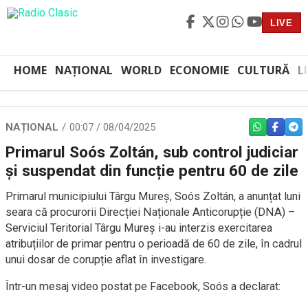
LIVE
HOME
NAȚIONAL
WORLD
ECONOMIE
CULTURĂ
L
NAȚIONAL
00:07 / 08/04/2025
WHATSAPP
FACEBO
TEL
Primarul Soós Zoltán, sub control judiciar
și suspendat din funcție pentru 60 de zile
Primarul municipiului Târgu Mureș, Soós Zoltán, a anunțat luni
seara că procurorii Direcției Naționale Anticorupție (DNA) –
Serviciul Teritorial Târgu Mureș i-au interzis exercitarea
atribuțiilor de primar pentru o perioadă de 60 de zile, în cadrul
unui dosar de corupție aflat în investigare.
Într-un mesaj video postat pe Facebook, Soós a declarat: