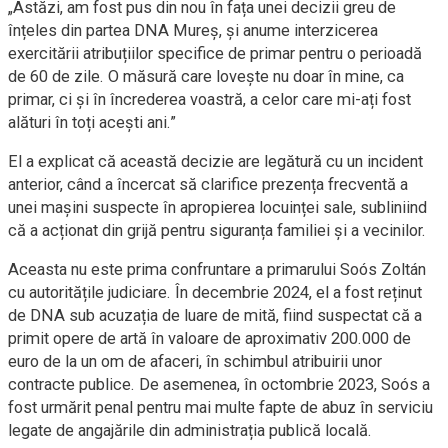
„Astăzi, am fost pus din nou în fața unei decizii greu de
înțeles din partea DNA Mureș, și anume interzicerea
exercitării atribuțiilor specifice de primar pentru o perioadă
de 60 de zile. O măsură care lovește nu doar în mine, ca
primar, ci și în încrederea voastră, a celor care mi-ați fost
alături în toți acești ani.”
El a explicat că această decizie are legătură cu un incident
anterior, când a încercat să clarifice prezența frecventă a
unei mașini suspecte în apropierea locuinței sale, subliniind
că a acționat din grijă pentru siguranța familiei și a vecinilor.
Aceasta nu este prima confruntare a primarului Soós Zoltán
cu autoritățile judiciare. În decembrie 2024, el a fost reținut
de DNA sub acuzația de luare de mită, fiind suspectat că a
primit opere de artă în valoare de aproximativ 200.000 de
euro de la un om de afaceri, în schimbul atribuirii unor
contracte publice. De asemenea, în octombrie 2023, Soós a
fost urmărit penal pentru mai multe fapte de abuz în serviciu
legate de angajările din administrația publică locală.