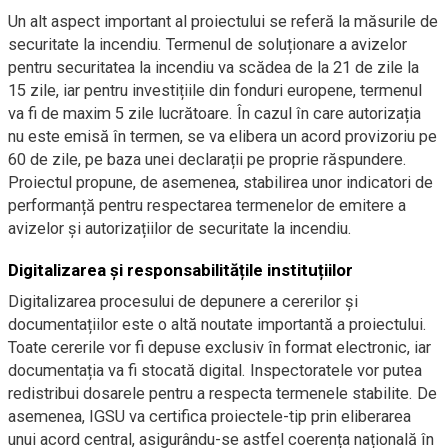
Un alt aspect important al proiectului se referă la măsurile de
securitate la incendiu. Termenul de soluționare a avizelor
pentru securitatea la incendiu va scădea de la 21 de zile la
15 zile, iar pentru investițiile din fonduri europene, termenul
va fi de maxim 5 zile lucrătoare. În cazul în care autorizația
nu este emisă în termen, se va elibera un acord provizoriu pe
60 de zile, pe baza unei declarații pe proprie răspundere.
Proiectul propune, de asemenea, stabilirea unor indicatori de
performanță pentru respectarea termenelor de emitere a
avizelor și autorizațiilor de securitate la incendiu.
Digitalizarea și responsabilitățile instituțiilor
Digitalizarea procesului de depunere a cererilor și
documentațiilor este o altă noutate importantă a proiectului.
Toate cererile vor fi depuse exclusiv în format electronic, iar
documentația va fi stocată digital. Inspectoratele vor putea
redistribui dosarele pentru a respecta termenele stabilite. De
asemenea, IGSU va certifica proiectele-tip prin eliberarea
unui acord central, asigurându-se astfel coerența națională în