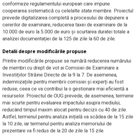
conformeze regulamentului european care impune
cooperarea sistematică cu celelalte state membre. Proiectul
prevede digitalizarea completă a procesului de depunere a
cererilor de examinare, reducerea taxei de examinare de la
10.000 de euro la 5.000 de euro și scurtarea duratei totale a
analizei documentației de la 125 de zile la 60 de zile.
Detalii despre modificările propuse
Printre modificările propuse se numără reducerea numărului
de membri cu drept de vot ai Comisiei de Examinare a
Investițiilor Străine Directe de la 9 la 7. De asemenea,
indemnizațiile pentru membrii comisiei și experți au fost
reduse, ceea ce va contribui la o gestionare mai eficientă a
resurselor. Proiectul de OUG prevede, de asemenea, termene
mai scurte pentru evaluarea impactului asupra mediului,
reducând timpul maxim alocat pentru decizii cu 40 de zile.
Astfel, termenul pentru analiza inițială va scădea de la 15 zile
la 10 zile, iar termenul pentru analiza memoriului de
prezentare va fi redus de la 20 de zile la 15 zile.