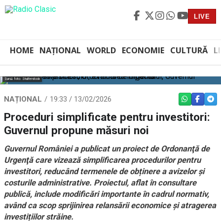
LIVE
HOME
NAȚIONAL
WORLD
ECONOMIE
CULTURĂ
L
Sursă foto: Shutterstock
NAȚIONAL
19:33 / 13/02/2026
WHATSAPP
FACEBO
TEL
Proceduri simplificate pentru investitori:
Guvernul propune măsuri noi
Guvernul României a publicat un proiect de Ordonanţă de
Urgenţă care vizează simplificarea procedurilor pentru
investitori, reducând termenele de obținere a avizelor și
costurile administrative. Proiectul, aflat în consultare
publică, include modificări importante în cadrul normativ,
având ca scop sprijinirea relansării economice și atragerea
investițiilor străine.