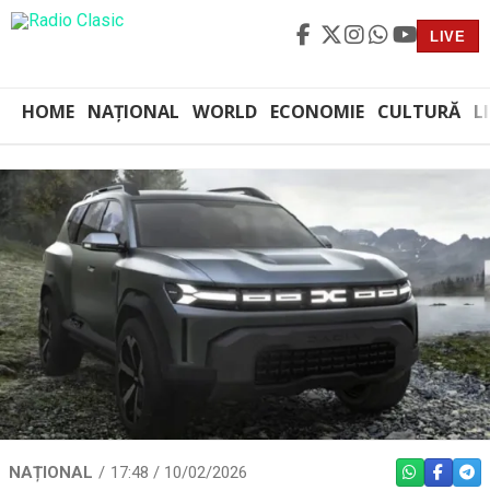
LIVE
HOME
NAȚIONAL
WORLD
ECONOMIE
CULTURĂ
L
NAȚIONAL
17:48 / 10/02/2026
WHATSAPP
FACEBO
TEL