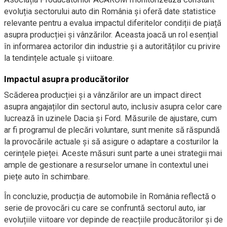
evoluția sectorului auto din România și oferă date statistice
relevante pentru a evalua impactul diferitelor condiții de piață
asupra producției și vânzărilor. Aceasta joacă un rol esențial
în informarea actorilor din industrie și a autorităților cu privire
la tendințele actuale și viitoare.
Impactul asupra producătorilor
Scăderea producției și a vânzărilor are un impact direct
asupra angajaților din sectorul auto, inclusiv asupra celor care
lucrează în uzinele Dacia și Ford. Măsurile de ajustare, cum
ar fi programul de plecări voluntare, sunt menite să răspundă
la provocările actuale și să asigure o adaptare a costurilor la
cerințele pieței. Aceste măsuri sunt parte a unei strategii mai
ample de gestionare a resurselor umane în contextul unei
piețe auto în schimbare.
În concluzie, producția de automobile în România reflectă o
serie de provocări cu care se confruntă sectorul auto, iar
evoluțiile viitoare vor depinde de reacțiile producătorilor și de