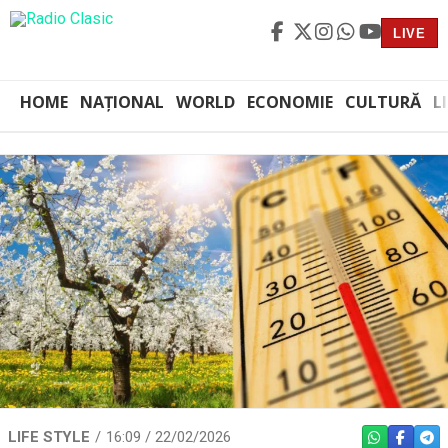
LIVE
HOME
NAȚIONAL
WORLD
ECONOMIE
CULTURĂ
L
LIFE STYLE
16:09 / 22/02/2026
WHATSAPP
FACEBO
TEL