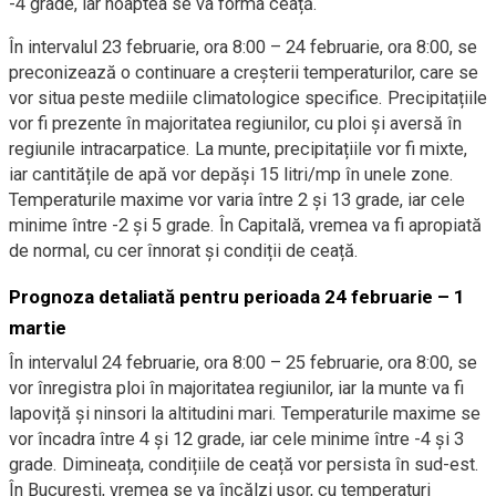
-4 grade, iar noaptea se va forma ceață.
În intervalul 23 februarie, ora 8:00 – 24 februarie, ora 8:00, se
preconizează o continuare a creșterii temperaturilor, care se
vor situa peste mediile climatologice specifice. Precipitațiile
vor fi prezente în majoritatea regiunilor, cu ploi și aversă în
regiunile intracarpatice. La munte, precipitațiile vor fi mixte,
iar cantitățile de apă vor depăși 15 litri/mp în unele zone.
Temperaturile maxime vor varia între 2 și 13 grade, iar cele
minime între -2 și 5 grade. În Capitală, vremea va fi apropiată
de normal, cu cer înnorat și condiții de ceață.
Prognoza detaliată pentru perioada 24 februarie – 1
martie
În intervalul 24 februarie, ora 8:00 – 25 februarie, ora 8:00, se
vor înregistra ploi în majoritatea regiunilor, iar la munte va fi
lapoviță și ninsori la altitudini mari. Temperaturile maxime se
vor încadra între 4 și 12 grade, iar cele minime între -4 și 3
grade. Dimineața, condițiile de ceață vor persista în sud-est.
În București, vremea se va încălzi ușor, cu temperaturi