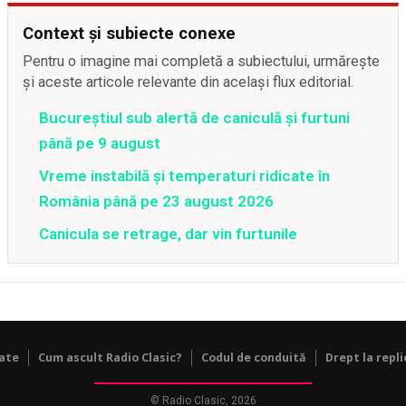
Context și subiecte conexe
Pentru o imagine mai completă a subiectului, urmărește
și aceste articole relevante din același flux editorial.
Bucureștiul sub alertă de caniculă și furtuni
până pe 9 august
Vreme instabilă și temperaturi ridicate în
România până pe 23 august 2026
Canicula se retrage, dar vin furtunile
tate
Cum ascult Radio Clasic?
Codul de conduită
Drept la repli
© Radio Clasic, 2026