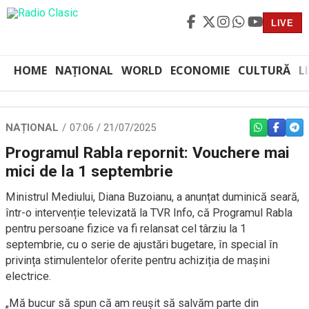
LIVE
HOME
NAȚIONAL
WORLD
ECONOMIE
CULTURĂ
L
NAȚIONAL
07:06 / 21/07/2025
WHATSAPP
FACEBO
TEL
Programul Rabla repornit: Vouchere mai
mici de la 1 septembrie
Ministrul Mediului, Diana Buzoianu, a anunțat duminică seară,
într-o intervenție televizată la TVR Info, că Programul Rabla
pentru persoane fizice va fi relansat cel târziu la 1
septembrie, cu o serie de ajustări bugetare, în special în
privința stimulentelor oferite pentru achiziția de mașini
electrice.
„Mă bucur să spun că am reușit să salvăm parte din