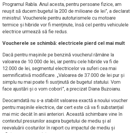
Programul Rabla. Anul acesta, pentru persoane fizice, am
reușit să ducem bugetul la 200 de milioane de lei”, a declarat
ministrul. Voucherele pentru autoturismele cu motoare
termice și hibride vor fi menținute, însă cel pentru vehiculele
electrice urmează să fie redus.
Voucherele se schimbă: electricele pierd cel mai mult
Dacă pentru mașinile pe benzină voucherul rămâne la
valoarea de 10.000 de lei, iar pentru cele hibride va fi de
12.000 de lei, segmentul electricelor va suferi cea mai
semnificativă modificare. „Valoarea de 37.000 de lei pur și
simplu nu mai poate fi susținută de bugetul statului. Vom
face ajustări și o vom coborî”, a precizat Diana Buzoianu.
Deocamdată nu s-a stabilit valoarea exactă a noului voucher
pentru mașinile electrice, dar cert este că va fi substanțial
mai mic decât în anii anteriori. Această schimbare vine în
contextul presiunilor asupra bugetului de mediu și al
reevaluării costurilor în raport cu impactul de mediu și