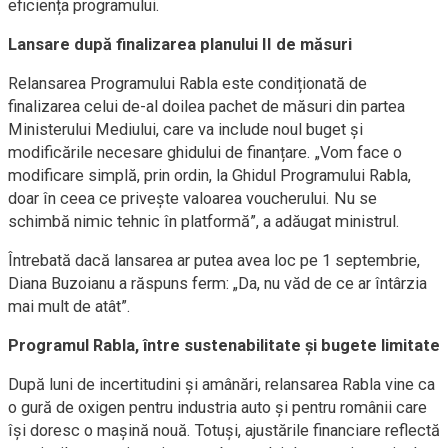
eficiența programului.
Lansare după finalizarea planului II de măsuri
Relansarea Programului Rabla este condiționată de
finalizarea celui de-al doilea pachet de măsuri din partea
Ministerului Mediului, care va include noul buget și
modificările necesare ghidului de finanțare. „Vom face o
modificare simplă, prin ordin, la Ghidul Programului Rabla,
doar în ceea ce privește valoarea voucherului. Nu se
schimbă nimic tehnic în platformă”, a adăugat ministrul.
Întrebată dacă lansarea ar putea avea loc pe 1 septembrie,
Diana Buzoianu a răspuns ferm: „Da, nu văd de ce ar întârzia
mai mult de atât”.
Programul Rabla, între sustenabilitate și bugete limitate
După luni de incertitudini și amânări, relansarea Rabla vine ca
o gură de oxigen pentru industria auto și pentru românii care
își doresc o mașină nouă. Totuși, ajustările financiare reflectă