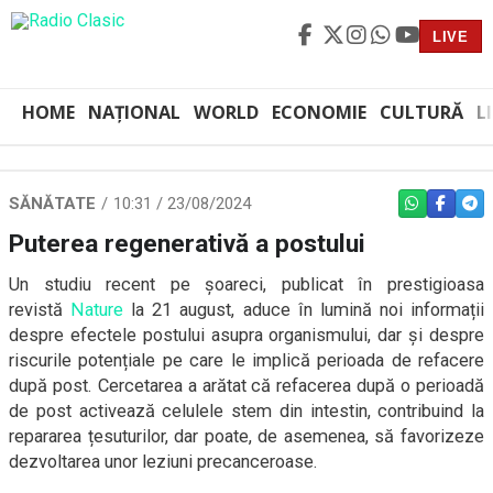
LIVE
HOME
NAȚIONAL
WORLD
ECONOMIE
CULTURĂ
L
SĂNĂTATE
10:31 / 23/08/2024
WHATSAPP
FACEBO
TEL
Puterea regenerativă a postului
Un studiu recent pe șoareci, publicat în prestigioasa
revistă
Nature
la 21 august, aduce în lumină noi informații
despre efectele postului asupra organismului, dar și despre
riscurile potențiale pe care le implică perioada de refacere
după post. Cercetarea a arătat că refacerea după o perioadă
de post activează celulele stem din intestin, contribuind la
repararea țesuturilor, dar poate, de asemenea, să favorizeze
dezvoltarea unor leziuni precanceroase.