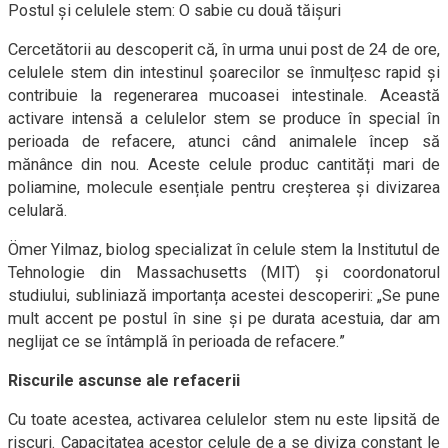
Postul și celulele stem: O sabie cu două tăișuri
Cercetătorii au descoperit că, în urma unui post de 24 de ore,
celulele stem din intestinul șoarecilor se înmulțesc rapid și
contribuie la regenerarea mucoasei intestinale. Această
activare intensă a celulelor stem se produce în special în
perioada de refacere, atunci când animalele încep să
mănânce din nou. Aceste celule produc cantități mari de
poliamine, molecule esențiale pentru creșterea și divizarea
celulară.
Ömer Yilmaz, biolog specializat în celule stem la Institutul de
Tehnologie din Massachusetts (MIT) și coordonatorul
studiului, subliniază importanța acestei descoperiri: „Se pune
mult accent pe postul în sine și pe durata acestuia, dar am
neglijat ce se întâmplă în perioada de refacere.”
Riscurile ascunse ale refacerii
Cu toate acestea, activarea celulelor stem nu este lipsită de
riscuri. Capacitatea acestor celule de a se diviza constant le