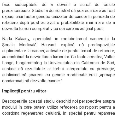
face susceptibile de a deveni o sursă de celule
precanceroase. Studiul a demonstrat că șoarecii care au fost
expuși unui factor genetic cauzator de cancer în perioada de
refacere după post au avut o probabilitate mai mare de a
dezvolta tumori comparativ cu cei care nu au ținut post.
Nada Kalaany, specialist în metabolismul cancerului la
Școala Medicală Harvard, explică că predispozițiile
suplimentare la cancer, activate de postul urmat de refacere,
au contribuit la dezvoltarea tumorilor. Cu toate acestea, Valter
Longo, biogerontolog la Universitatea din California de Sud,
susține că rezultatele ar trebui interpretate cu precauție,
subliniind că șoarecii cu genele modificate erau „aproape
condamnați să dezvolte cancer.”
Implicații pentru viitor
Descoperirile acestui studiu deschid noi perspective asupra
modului în care putem utiliza refacerea post-post pentru a
coordona regenerarea celulară, în special pentru repararea