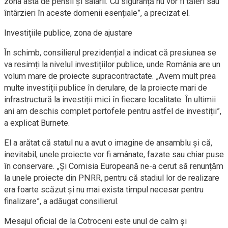
zona asta de pensii și salarii. Cu siguranță nu vor fi tăieri sau
întârzieri în aceste domenii esențiale”, a precizat el.
Investițiile publice, zona de ajustare
În schimb, consilierul prezidențial a indicat că presiunea se
va resimți la nivelul investițiilor publice, unde România are un
volum mare de proiecte supracontractate. „Avem mult prea
multe investiții publice în derulare, de la proiecte mari de
infrastructură la investiții mici în fiecare localitate. În ultimii
ani am deschis complet portofele pentru astfel de investiții”,
a explicat Burnete.
El a arătat că statul nu a avut o imagine de ansamblu și că,
inevitabil, unele proiecte vor fi amânate, fazate sau chiar puse
în conservare. „Și Comisia Europeană ne-a cerut să renunțăm
la unele proiecte din PNRR, pentru că stadiul lor de realizare
era foarte scăzut și nu mai exista timpul necesar pentru
finalizare”, a adăugat consilierul.
Mesajul oficial de la Cotroceni este unul de calm și