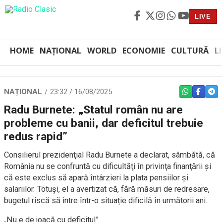
LIVE
HOME
NAȚIONAL
WORLD
ECONOMIE
CULTURĂ
L
NAȚIONAL
23:32 / 16/08/2025
WHATSAPP
FACEBO
TEL
Radu Burnete: „Statul român nu are
probleme cu banii, dar deficitul trebuie
redus rapid”
Consilierul prezidenţial Radu Burnete a declarat, sâmbătă, că
România nu se confruntă cu dificultăţi în privinţa finanţării şi
că este exclus să apară întârzieri la plata pensiilor şi
salariilor. Totuși, el a avertizat că, fără măsuri de redresare,
bugetul riscă să intre într-o situație dificilă în următorii ani.
„Nu e de joacă cu deficitul”