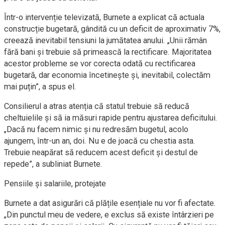
Într-o intervenție televizată, Burnete a explicat că actuala
construcție bugetară, gândită cu un deficit de aproximativ 7%,
creează inevitabil tensiuni la jumătatea anului. „Unii rămân
fără bani și trebuie să primească la rectificare. Majoritatea
acestor probleme se vor corecta odată cu rectificarea
bugetară, dar economia încetinește și, inevitabil, colectăm
mai puțin”, a spus el.
Consilierul a atras atenția că statul trebuie să reducă
cheltuielile și să ia măsuri rapide pentru ajustarea deficitului.
„Dacă nu facem nimic și nu redresăm bugetul, acolo
ajungem, într-un an, doi. Nu e de joacă cu chestia asta.
Trebuie neapărat să reducem acest deficit și destul de
repede”, a subliniat Burnete.
Pensiile și salariile, protejate
Burnete a dat asigurări că plățile esențiale nu vor fi afectate.
„Din punctul meu de vedere, e exclus să existe întârzieri pe